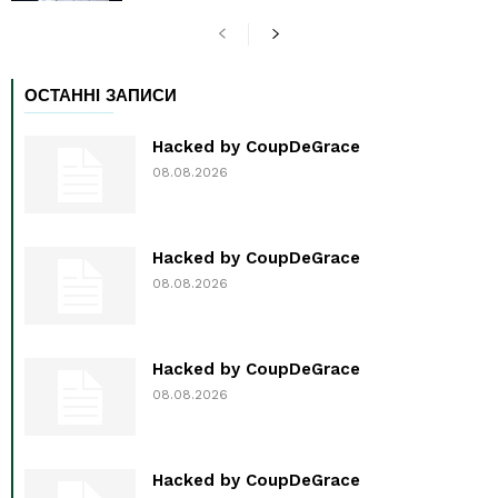
ОСТАННІ ЗАПИСИ
Hacked by CoupDeGrace
08.08.2026
Hacked by CoupDeGrace
08.08.2026
Hacked by CoupDeGrace
08.08.2026
Hacked by CoupDeGrace