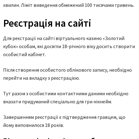
хвилин. Ліміт виведення обмежений 100 тисячами гривень.
Реєстрація на сайті
Для реєстрації на сайті віртуального казино «Золотий
кубок» особам, які досягли 18-річного віку досить створити
особистий кабінет.
Після створення особистого облікового запису, необхідно
перейти на вкладку з реєстрацією.
Тут разом з особистими контактними даними необхідно
вказати придуманий спеціально для гри нікнейм.
Завершенням реєстрації є підтвердження гравцем, що
йому виповнилося 18 років.