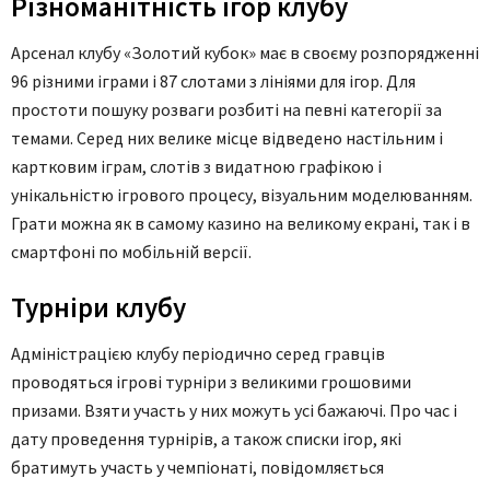
Різноманітність ігор клубу
Арсенал клубу «Золотий кубок» має в своєму розпорядженні
96 різними іграми і 87 слотами з лініями для ігор. Для
простоти пошуку розваги розбиті на певні категорії за
темами. Серед них велике місце відведено настільним і
картковим іграм, слотів з видатною графікою і
унікальністю ігрового процесу, візуальним моделюванням.
Грати можна як в самому казино на великому екрані, так і в
смартфоні по мобільній версії.
Турніри клубу
Адміністрацією клубу періодично серед гравців
проводяться ігрові турніри з великими грошовими
призами. Взяти участь у них можуть усі бажаючі. Про час і
дату проведення турнірів, а також списки ігор, які
братимуть участь у чемпіонаті, повідомляється