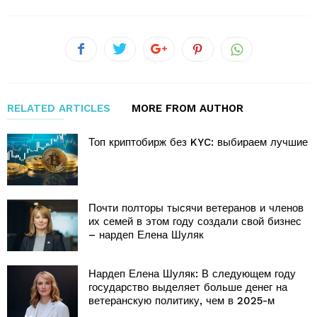
RELATED ARTICLES
MORE FROM AUTHOR
Топ криптобирж без KYC: выбираем лучшие
Почти полторы тысячи ветеранов и членов
их семей в этом году создали свой бизнес
– нардеп Елена Шуляк
Нардеп Елена Шуляк: В следующем году
государство выделяет больше денег на
ветеранскую политику, чем в 2025-м