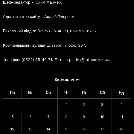
Шеф-редактор - Юхим Мармер.
Адміністратор сайту - Андрій Флоренко.
Рекламний відділ: (0522) 35-40-71, 050-961-67-17.
Кропивницький, вулиця Ельворті, 7, офіс 307.
Телефон: (0522) 35-40-71. E-mail: piadm@infocom.kr.ua.
Квітень 2021
Пн
Вт
Ср
Чт
Пт
Сб
Нд
1
2
3
4
5
6
7
8
9
10
11
12
13
14
15
16
17
18