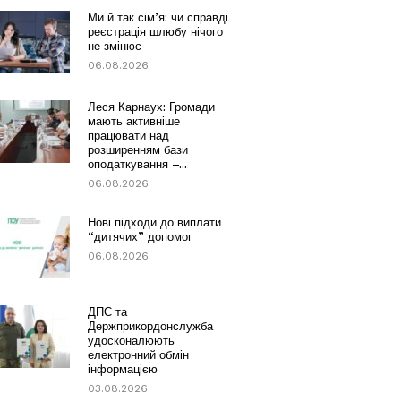
Ми й так сім’я: чи справді
реєстрація шлюбу нічого
не змінює
06.08.2026
Леся Карнаух: Громади
мають активніше
працювати над
розширенням бази
оподаткування –...
06.08.2026
Нові підходи до виплати
“дитячих” допомог
06.08.2026
ДПС та
Держприкордонслужба
удосконалюють
електронний обмін
інформацією
03.08.2026