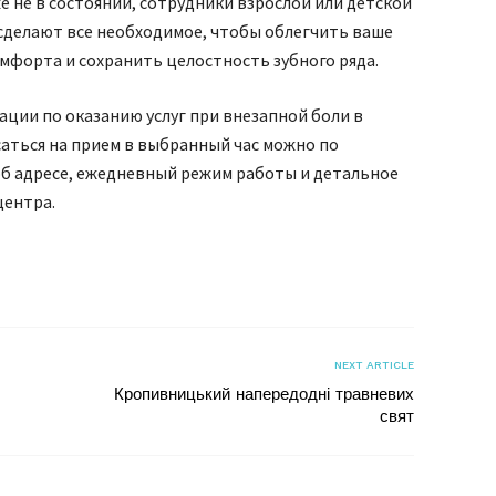
же не в состоянии, сотрудники взрослой или детской
сделают все необходимое, чтобы облегчить ваше
мфорта и сохранить целостность зубного ряда.
ции по оказанию услуг при внезапной боли в
саться на прием в выбранный час можно по
б адресе, ежедневный режим работы и детальное
центра.
я
NEXT ARTICLE
Кропивницький напередодні травневих
свят