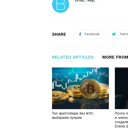
Влас. інф.
SHARE
Facebook
Twit
RELATED ARTICLES
MORE FROM
Топ криптобирж без KYC:
Почти 
выбираем лучшие
и члено
создали
Елена 