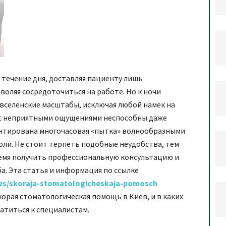
 течение дня, доставляя пациенту лишь
воляя сосредоточиться на работе. Но к ночи
вселенские масштабы, исключая любой намек на
я с неприятными ощущениями неспособны даже
антирована многочасовая «пытка» волнообразными
ли. Не стоит терпеть подобные неудобства, тем
ремя получить профессиональную консультацию и
а. Эта статья и информация по ссылке
ices/skoraja-stomatologicheskaja-pomosch
корая стоматологическая помощь в Киев, и в каких
ратиться к специалистам.