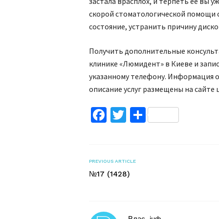
застала врасплох, и терпеть ее вы у
скорой стоматологической помощи 
состояние, устранить причину диско
Получить дополнительные консульта
клинике «Люмидент» в Киеве и запи
указанному телефону. Информация о
описание услуг размещены на сайте 
Facebook
Twitter
Поділитис
PREVIOUS ARTICLE
№17 (1428)