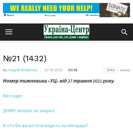
№21 (1432)
By
Андрій Флоренко
27.05.2021
00:19
2862
views
Номер тижневика «УЦ» від 27 травня 2021 року.
Без чудес
ДНМУ: вопрос не закрыт
А что бы вы хотели видеть на площади?