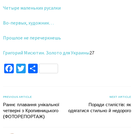
Четыре маленьких русалки
Во-первых, художник…
Прошлое не перечеркнешь
Григорий Мисютин. Золото для Украины
27
Facebook
Twitter
Поділитися
PREVIOUS ARTICLE
NEXT ARTICLE
Раннє плавання унікальної
Поради стилістів: як
четверні з Кропивницького
одягатися стильно й недорого
(ФОТОРЕПОРТАЖ)