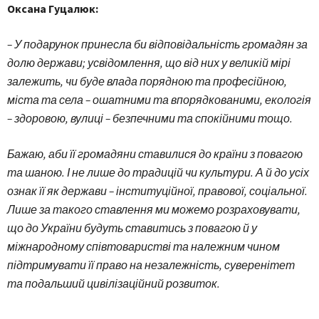
Оксана Гуцалюк:
– У подарунок принесла би відповідальність громадян за
долю держави; усвідомлення, що від них у великій мірі
залежить, чи буде влада порядною та професійною,
міста та села – ошатними та впорядкованими, екологія
– здоровою, вулиці – безпечними та спокійними тощо.
Бажаю, аби її громадяни ставилися до країни з повагою
та шаною. І не лише до традицій чи культури. А й до усіх
ознак її як держави – інституційної, правової, соціальної.
Лише за такого ставлення ми можемо розраховувати,
що до України будуть ставитись з повагою й у
міжнародному співтоваристві та належним чином
підтримувати її право на незалежність, суверенітет
та подальший цивілізаційний розвиток.