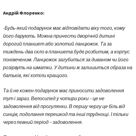
Андрій Флоренко:
-Будь-який подарунок має відповідати віку того, кому
його дарують. Можна принести дворічній дитині
дорогий планшет або золотий ланцюжок. Та за
тиждень-два скло в планшета буде розбитим, а корпус
понівеченим. Ланцюжок загубиться за диваном чи його
розірвуть на шматки. У дитини ж залишиться образа на
батьків, які хотіли кращого.
Та й не кожен подарунок має приносити задоволення
тут і зараз. Велосипед у чотири роки – це не
задоволення від прогулянки. В першу чергу це біль від
синців, подолання перешкод та інші труднощі. І тільки
через певний період – задоволення.