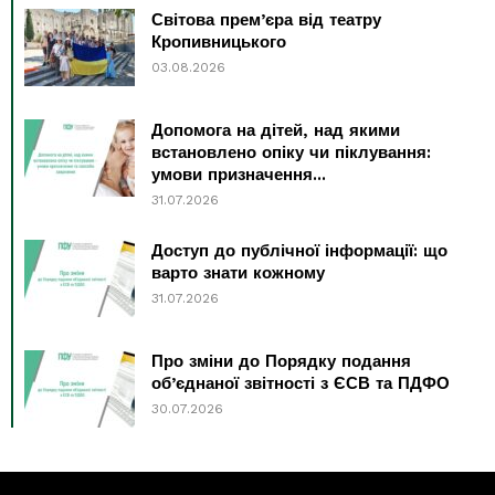
Світова прем’єра від театру
Кропивницького
03.08.2026
Допомога на дітей, над якими
встановлено опіку чи піклування:
умови призначення...
31.07.2026
Доступ до публічної інформації: що
варто знати кожному
31.07.2026
Про зміни до Порядку подання
об’єднаної звітності з ЄСВ та ПДФО
30.07.2026