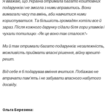
Я вважаю, що Україна отримала багато коштовних
подарунків і не змогла з ними вправитись. Вони
вимагали часу та вмінь, аби навчитися ними
користуватися. Та більшість громадян хотіли все й
зараз. Після кожного дарунку сідали біля гори уламків і
чухали потилицю: «Як це воно так сталося?»
Ми й так отримали багато подарунків: незалежність,
можливість приймати власні рішення, війну врешті-
решт.
Від себе я б подарував вміння вчитися. Побажаю не
втрачати пам’ять і не забувати власного набутого
досвіду.
Ольга Березина: