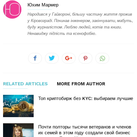
Юхим Мармер
Народився у Гайвороні, більшу частину життя прожив
у Кіровограді. Починав інженером, закінчувати, мабуть,
буду журналістом. Люблю людей, котів та книги.
Ненавиджу підлість та ксенофобію.
RELATED ARTICLES
MORE FROM AUTHOR
Топ криптобирж без KYC: выбираем лучшие
Почти полторы тысячи ветеранов и членов
их семей в этом году создали свой бизнес