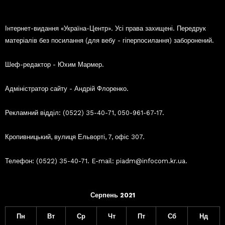
Інтернет-видання «Україна-Центр». Усі права захищені. Передрук
матеріалів без посилання (для вебу - гіперпосилання) заборонений.
Шеф-редактор - Юхим Мармер.
Адміністратор сайту - Андрій Флоренко.
Рекламний відділ: (0522) 35-40-71, 050-961-67-17.
Кропивницький, вулиця Ельворті, 7, офіс 307.
Телефон: (0522) 35-40-71. E-mail: piadm@infocom.kr.ua.
Серпень 2021
Пн
Вт
Ср
Чт
Пт
Сб
Нд