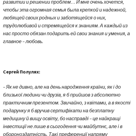
развитии и решении проблем… И мне очень хочется,
чтобы эта огромная семья была крепкой и надежной,
любящей своих родных и заботящейся о них,
трудолюбивой и стремящейся к знаниям. А каждый из
нас просто обязан подарить ей свои знания и умения, а
главное – любовь.
Сергей Полулях:
– Як не дивно, але на день народження країни, як і до
близької людини чи друзів, я б прийшов з абсолютно
практичним презентом. Звичайно, з квітами, а в якості
подарунку я б вручив сертифікати на безплатну
медицину й вищу освіту, бо насправді – це найкращі
інвестиції не лише в сьогодення чи майбутнє, але і в
обороноздатність. Такі преференції напряму