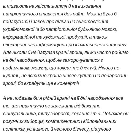
впливають на якість життя й на виховання
патріотичного ставлення до країни. Можна було б
подарувати і закон про пільги на виготовлення
україномовної (або патріотичної будь-якою мовою)
інформаційної та художньої продукції, а також
електронного інформаційно-розважального контенту.
Але ніколи б не дарував країні гроші, як ми часто робимо
на дні народження, щоб не заморочуватися з
подарунком, мовляв, що хочеш, те й купуй. Нічого не
купить, не встигне країна нічого купити на подаровані
гроші, бо вкрадуть ще в конверті!
А не побажав би я рідній країні на її дні народження все
те, що практично не залежить від бажання
віншувальника, типу здоров’я, кохання і т.д. Побажав би
розумних виборців, компетентних і відповідальних
політиків, успішного й чесного бізнесу, рішучого