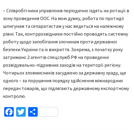
– Співробітники управління періодично їздять на ротації в
зону проведення ООС. На мою думку, робота по протидії
шпигунам та сепаратистам у нас ведеться на належному
рівні. Так, контррозвідники постійно проводять системну
роботу щодо запобігання злочинам проти державної
безпеки України та їх викриття. Зокрема, з початку року
затримано 2 агентів спецслужб РФ на проведенні
розвідувально-підривних заходів на території регіону.
Чотирьох зловмисників засуджено за державну зраду, ще
одного – за порушення порядку здійснення міжнародних
передач товарів, що підлягають державному експортному
контролю.
Facebook
Twitter
Поділитися