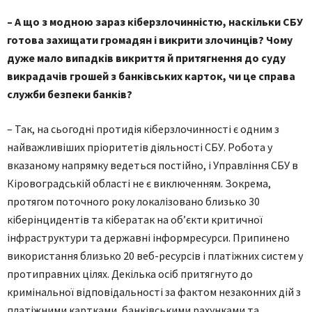
– А що з модною зараз кібер­злочинністю, наскільки СБУ
готова захищати громадян і викрити злочинців? Чому
дуже мало випадків викриття й притягнення до суду
викрадачів грошей з банківських карток, чи це справа
служби безпеки банків?
– Так, на сьогодні протидія кіберзлочинності є одним з
найважливіших пріоритетів діяльності СБУ. Робота у
вказаному напрямку ведеться постійно, і Управління СБУ в
Кіровоградській області не є виключенням. Зокрема,
протягом поточного року локалізовано близько 30
кіберінцидентів та кібератак на об’єкти критичної
інфраструктури та державні інформресурси. Припинено
використання близько 20 веб-ресурсів і платіжних систем у
протиправних цілях. Декілька осіб притягнуто до
кримінальної відповідальності за фактом незаконних дій з
платіжними картками, банківськими рахунками та