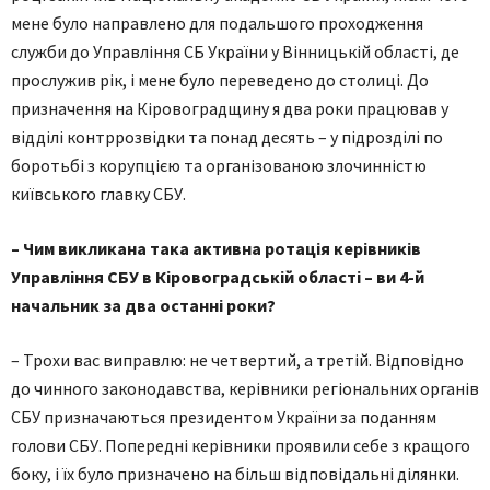
мене було направлено для подальшого проходження
служби до Управління СБ України у Вінницькій області, де
прослужив рік, і мене було переведено до столиці. До
призначення на Кіровоградщину я два роки працював у
відділі контррозвідки та понад десять – у підрозділі по
боротьбі з корупцією та організованою злочинністю
київського главку СБУ.
– Чим викликана така активна ротація керівників
Управління СБУ в Кіровоградській області – ви 4-й
начальник за два останні роки?
– Трохи вас виправлю: не четвертий, а третій. Відповідно
до чинного законодавства, керівники регіональних органів
СБУ призначаються президентом України за поданням
голови СБУ. Попередні керівники проявили себе з кращого
боку, і їх було призначено на більш відповідальні ділянки.