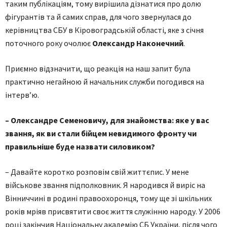
таким публікаціям, тому вирішила дізнатися про долю
фігурантів та й самих справ, для чого звернулася до
керівництва СБУ в Кіровоградській області, яке з січня
поточного року очолює
Олександр Наконечний
.
Приємно відзначити, що реакція на наш запит була
практично негайною й начальник служби погодився на
інтерв’ю.
– Олександре Семеновичу, для знайомства: яке у вас
звання, як ви стали бійцем невидимого фронту чи
правильніше буде назвати силовиком?
– Давайте коротко розповім свій життєпис. У мене
військове звання підполковник. Я народився й виріс на
Вінниччині в родині правоохоронця, тому ще зі шкільних
років мріяв присвятити своє життя служінню народу. У 2006
році закінчив Національну академію СБ України, після чого