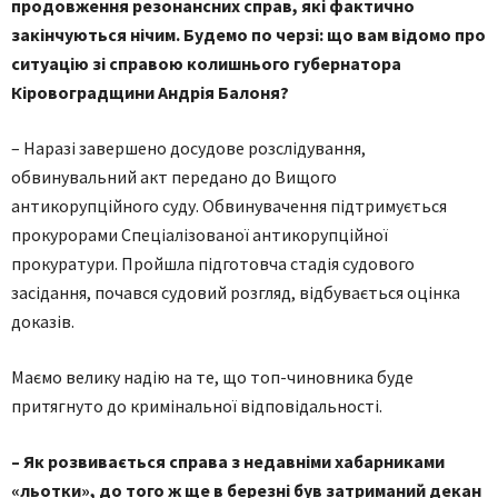
продовження резонансних справ, які фактично
закінчуються нічим. Будемо по черзі: що вам відомо про
ситуацію зі справою колишнього губернатора
Кіровоградщини Андрія Балоня?
– Наразі завершено досудове розслідування,
обвинувальний акт передано до Вищого
антикорупційного суду. Обвинувачення підтримується
прокурорами Спеціалізованої антикорупційної
прокуратури. Пройшла підготовча стадія судового
засідання, почався судовий розгляд, відбувається оцінка
доказів.
Маємо велику надію на те, що топ-чиновника буде
притягнуто до кримінальної відповідальності.
– Як розвивається справа з недавніми хабарниками
«льотки», до того ж ще в березні був затриманий декан