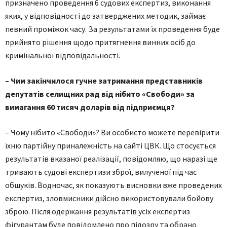
призначено проведення 6 судових експертиз, виконання
яких, у відповідності до затверджених методик, займає
певний проміжок часу. За результатами їх проведення буде
прийнято рішення щодо притягнення винних осіб до
кримінальної відповідальності.
– Чим закінчилося гучне затримання представників
депутатів селищних рад від нібито «Свободи» за
вимагання 60 тисяч доларів від підприємця?
– Чому нібито «Свободи»? Ви особисто можете перевірити
їхню партійну приналежність на сайті ЦВК. Що стосується
результатів вказаної реалізації, повідомляю, що наразі ще
тривають судові експертизи зброї, вилученої під час
обшуків. Водночас, як показують висновки вже проведених
експертиз, зловмисники дійсно використовували бойову
зброю. Після одержання результатів усіх експертиз
фігурантам буде повідомлено про підозру та обрано