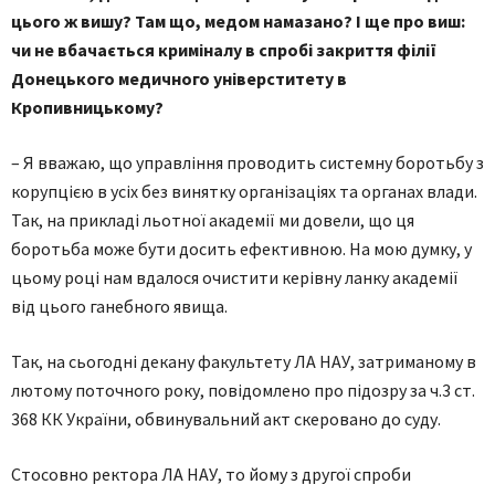
цього ж вишу? Там що, медом намазано? І ще про виш:
чи не вбачається криміналу в спробі закриття філії
Донецького медичного універститету в
Кропивницькому?
– Я вважаю, що управління проводить системну боротьбу з
корупцією в усіх без винятку організаціях та органах влади.
Так, на прикладі льотної академії ми довели, що ця
боротьба може бути досить ефективною. На мою думку, у
цьому році нам вдалося очистити керівну ланку академії
від цього ганебного явища.
Так, на сьогодні декану факультету ЛА НАУ, затриманому в
лютому поточного року, повідомлено про підозру за ч.3 ст.
368 КК України, обвинувальний акт скеровано до суду.
Стосовно ректора ЛА НАУ, то йому з другої спроби