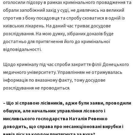
оголосили підозру в рамках кримінального провадження та
обрали запобіжний захід у суді, не дивлячись на великий
спротив з боку посадовця та спробу сховатися в одній із
київських лікарень. На даний час триває досудове
розслідування. На мою думку, зібраних доказів буде
достатньо для притягнення його до кримінальної
відповідальності.
Щодо криміналу під час спроби закриття філії Донецького
медичного університету. Управлінням не отримувалась
інформація по вказаному факту, тому досудове
розслідування не проводиться.
– Що зі справою лісівників, адже були заяви, проводили
обшуки, але начальник управління лісового і
мисливського господарства Наталія Ревенко
доводить, що справа про несанкціоновані вирубки і
вивіз лісу за кордон притягнута за вуха?