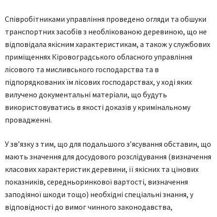
Співробітниками управління проведено огляди та обшуки
транспортних засобів з необлікованою деревиною, що не
відповідала якісним характеристикам, а також у службових
приміщеннях Кіровоградського обласного управління
лісового та мисливського господарства та в
підпорядкованих їм лісових господарствах, у ході яких
вилучено документальні матеріали, що будуть
використовуватись в якості доказів у кримінальному
провадженні.
У зв’язку з тим, що для подальшого з’ясування обставин, що
мають значення для досудового розслідування (визначення
класових характеристик деревини, її якісних та цінових
показників, середньоринкової вартості, визначення
заподіяної шкоди тощо) необхідні спеціальні знання, у
відповідності до вимог чинного законодавства,