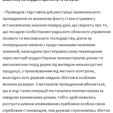
– Приводом і підставою для реєстрації кримінального
провадження по вказаному факту стали отримані у
встановленому законом порядку дані, що свідчать про те,
що посадові особи Кіровоградського обласного управління
лісового та мисливського господарства, діючи за
попередньою змовою з представниками іноземних
компаній, налагодили протиправну схему переміщення
через митний кордон України пиломатеріалів цінних та
високоякісних порід дерев під виглядом низькосортної
продукції, з приховуванням від митного контролю,
внаслідок чого державі завдано збитків в особливо
великих розмірах. З матеріалів провадження вбачається,
що в ході таких операцій постачалися пиломатеріали за
завідомо заниженими цінами, тобто здійснювалась
розтрата шляхом зловживання службовою особою своїм
службовим становищем, чим державі спричинялись збитки.