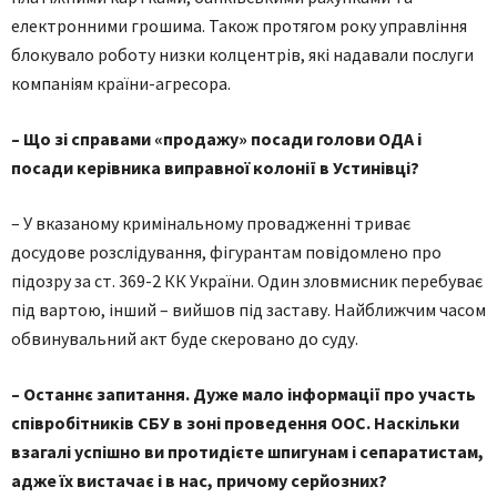
електронними грошима. Також протягом року управління
блокувало роботу низки колцентрів, які надавали послуги
компаніям країни-агресора.
– Що зі справами «продажу» посади голови ОДА і
посади керівника виправної колонії в Устинівці?
– У вказаному кримінальному провадженні триває
досудове розслідування, фігурантам повідомлено про
підозру за ст. 369-2 КК України. Один зловмисник перебуває
під вартою, інший – вийшов під заставу. Найближчим часом
обвинувальний акт буде скеровано до суду.
– Останнє запитання. Дуже мало інформації про участь
співробітників СБУ в зоні проведення ООС. Наскільки
взагалі успішно ви протидієте шпигунам і сепаратистам,
адже їх вистачає і в нас, причому серйозних?