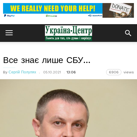
Все знає лише СБУ…
By
Сергій Полулях
05.10.2021
13:06
6906
views