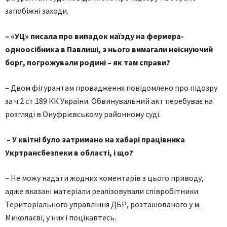
запобіжні заходи.
– «УЦ» писала про випадок наїзду на фермера-
одноосібника в Павлиші, з нього вимагали неіснуючий
борг, погрожували родині – як там справи?
– Двом фігурантам провадження повідомлено про підозру
за ч.2 ст.189 КК України. Обвинувальний акт перебуває на
розгляді в Онуфрієвському районному суді.
– У квітні було затримано на хабарі працівника
Укртрансбезпеки в області, і що?
– Не можу надати жодних коментарів з цього приводу,
адже вказані матеріали реалізовували співробітники
Територіального управління ДБР, розташованого у м.
Миколаєві, у них і поцікавтесь.