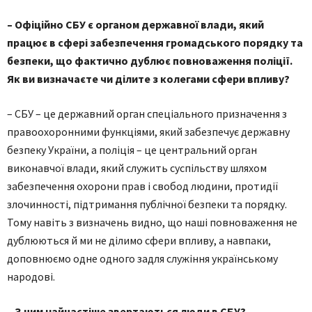
– Офіційно СБУ є органом державної влади, який
працює в сфері забезпечення громадського порядку та
безпеки, що фактично дублює повноваження поліції.
Як ви визначаєте чи ділите з колегами сфери впливу?
– СБУ – це державний орган спеціального призначення з
правоохоронними функціями, який забезпечує державну
безпеку України, а поліція – це центральний орган
виконавчої влади, який служить суспільству шляхом
забезпечення охорони прав і свобод людини, протидії
злочинності, підтримання публічної безпеки та порядку.
Тому навіть з визначень видно, що наші повноваження не
дублюються й ми не ділимо сфери впливу, а навпаки,
доповнюємо одне одного задля служіння українському
народові.
– З чим найчастіше звертаються люди в СБУ?