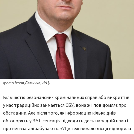
фото Ігоря Демчука, «УЦ».
Більшістю резонансних кримінальних справ або викриттів
у нас традиційно займається СБУ, вона ж і повідомляє про
обставини. Але після того, як інформацію кілька днів
обговорять у ЗМІ, сенсація відходить десь на задній план і
про неї взагалі забувають. «УЦ» теж немало місця відводила