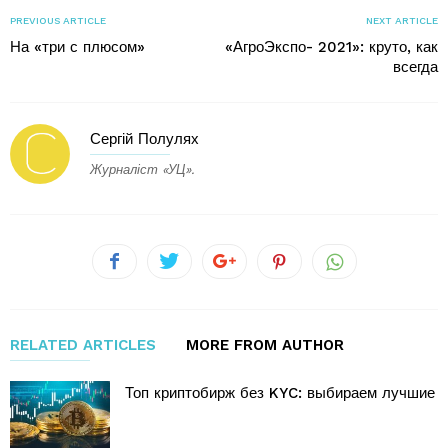
PREVIOUS ARTICLE
NEXT ARTICLE
На «три с плюсом»
«АгроЭкспо- 2021»: круто, как
всегда
Сергій Полулях
Журналіст «УЦ».
RELATED ARTICLES
MORE FROM AUTHOR
Топ криптобирж без KYC: выбираем лучшие