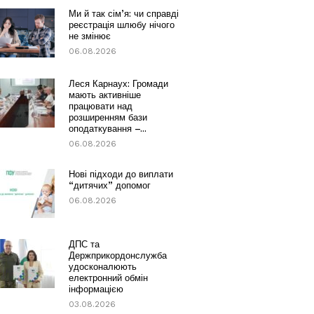
Ми й так сім’я: чи справді
реєстрація шлюбу нічого
не змінює
06.08.2026
Леся Карнаух: Громади
мають активніше
працювати над
розширенням бази
оподаткування –...
06.08.2026
Нові підходи до виплати
“дитячих” допомог
06.08.2026
ДПС та
Держприкордонслужба
удосконалюють
електронний обмін
інформацією
03.08.2026