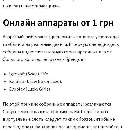
выиграть выгодные призы.
Онлайн аппараты от 1 грн
Азартный клуб может предложить топовые условия для
гэмблинга на реальные деньги. В первую очередь здесь
собраны видеослоты и эмуляторы карточных игр от
большого количество разных брендов:
Igrosoft (Sweet Life.
Belatra (Draw Poker Luxe).
Evoplay (Lucky Girls).
По этой причине собранные аппараты различаются
бонусными опциями и оформлением. Подыскивать
виртуальные слоты следует таким образом, чтобы не
израсходовать банкролл прежде времени, принимайте в