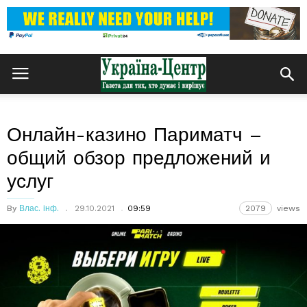
Онлайн-казино Париматч –
общий обзор предложений и
услуг
By
Влас. інф.
29.10.2021
09:59
2079
views