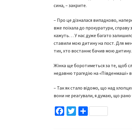
сина, – закрите.
– Про це дізналася випадково, напер
вже поїхала до прокуратури, справу з
кажуть… У нас дуже багато залишилос
ставили мою дитину на пост. Для мен
тих, хто востаннє бачив мою дитину.
Жінка ще боротиметься за те, щоб сл
недавню трагедію на «Південмаші» ві
– Так як стало відомо, що над хлопце
вони не реагували, я думаю, що рано
Facebook
Twitter
Поділитис