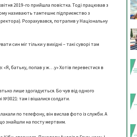
квітня 2019-го прийшла повістка. Тоді працював з
кому називають тамтешнє підприємство з
ректора). Розрахувався, потрапив у Національну
ти син міг тільки у вихідні – такі суворі там
аз: «Я, батьку, попав у ж…у» Хотів перевестися в
батько лише здогадується. Бо чув від одного
і №3021: там і вішалися солдати.
лакали по телефону, він вислав фото із служби. А
що знайшли на посту мертвим.