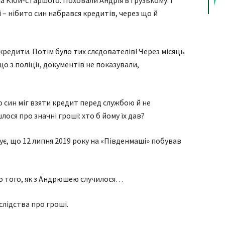
 Кіби-старшого. Поховали Андрія в Грузькому. І
 – нібито син набрався кредитів, через що й
кредити. Потім було тих слєдователів! Через місяць
що з поліції, документів не показували,
 син міг взяти кредит перед службою й не
лося про значні гроші: хто б йому їх дав?
ує, що 12 липня 2019 року на «Південмаші» побував
до того, як з Андрюшею случилося…
слідства про гроші.