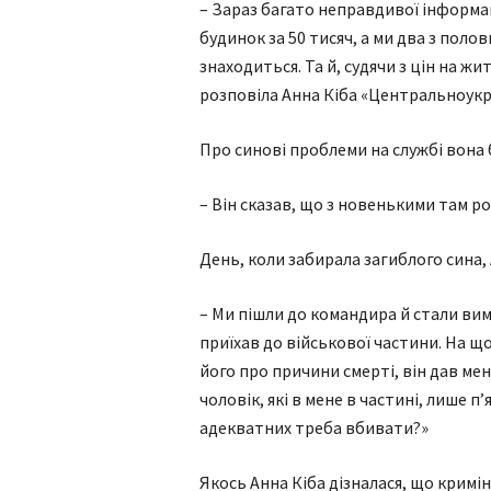
– Зараз багато неправдивої інформаці
будинок за 50 тисяч, а ми два з пол
знаходиться. Та й, судячи з цін на жи
розповіла Анна Кіба «Центральноукр
Про синові проблеми на службі вона б
– Він сказав, що з новенькими там р
День, коли забирала загиблого сина, 
– Ми пішли до командира й стали вим
приїхав до військової частини. На що
його про причини смерті, він дав мені
чоловік, які в мене в частині, лише п
адекватних треба вбивати?»
Якось Анна Кіба дізналася, що крим