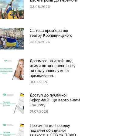
Десять років до перемоги
03.08.2026
Світова прем’єра від
театру Кропивницького
03.08.2026
Допомога на дітей, над
якими встановлено опіку
чи піклування: умови
призначення...
31.07.2026
Доступ до публічної
інформації: що варто знати
кожному
31.07.2026
Про зміни до Порядку
подання об’єднаної
звітності з ЄСВ та ПДФО