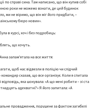
ї по справі сина. Там написано, що він купив собі
овиною роки не можемо взнати, де цей будинок
тло, ми не віримо, що він міг його придбати, –
аїнському бюро новин».
ула в курсі, хоч і без подробиць:
облять, що хочуть.
Анна запам’ятала на все життя:
агати, щоб нас відвезли в поліцію чи слідчий
 командир сказав, що все організує. Коли я спитала
 відповідь, яка шокувала: «А що мені робити – зі ста
’ятнадцять адекватні?» Я його запитала: «А
інальне провадження, порушене за фактом загибелі