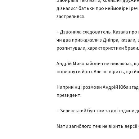
Забирала тіло мати, колишня дружина
дізналися батьки про неймовірні речі
застрелився.
– Дзвонила слєдователь. Казала про 
чи два приїжджали з Дніпра, казали, 
розпитували, характеристики брали.
Андрій Миколайович не виключає, що
повернути його. Але не вірить, що йш
Наприкінці розмови Андрій Кіба згад
президент:
– Зеленський був там за дві години 
Мати загиблого теж не вірить версії 