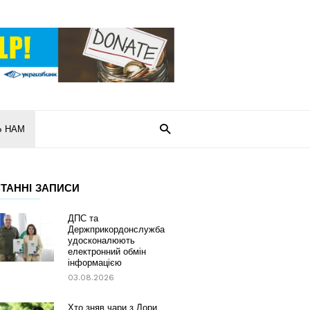
Ь НАМ
ТАННІ ЗАПИСИ
ДПС та
Держприкордонслужба
удосконалюють
електронний обмін
інформацією
03.08.2026
Хто зняв чари з Лори