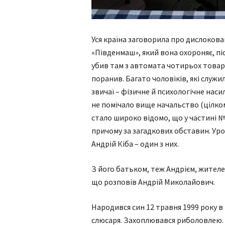
Уся країна заговорила про дислокован
«Південмаш», який вона охороняє, піс
убив там з автомата чотирьох товари
поранив. Багато чоловіків, які служи
звичаї – фізичне й психологічне на
не помічало вище начальство (цілко
стало широко відомо, що у частині №
причому за загадкових обставин. У
Андрій Кіба – один з них.
З його батьком, теж Андрієм, жителе
що розповів Андрій Миколайович.
Народився син 12 травня 1999 року в Г
слюсаря. Захоплювався риболовлею. 