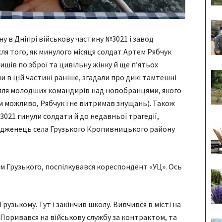
у в Дніпрі військову частину №3021 і завод
ля того, як минулого місяця солдат Артем Рябчук
шів по зброї та цивільну жінку й ще п’ятьох
ли в цій частині раніше, згадали про дикі тамтешні
силля молодших командирів над новобранцями, якого
м можливо, Рябчук і не витримав знущань). Також
3021 гинули солдати й до недавньої трагедії,
родженець села Грузького Кропивницького району
м Грузького, поспілкувався кореспондент «УЦ». Ось
рузькому. Тут і закінчив школу. Вивчився в місті на
Поривався на військову службу за контрактом, та