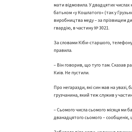
мати відмовила. У двадцятих числах 
батьком «у Кошлатого» (так у Грузь
виробництва меду – за прізвищем ди
гвардію, в частину № 3021.
За словами Кіби-старшого, телефонува
правила.
– Він говорив, що туго там. Сказав р
Київ. Не пустили.
Про негаразди, які син мав на увазі, 
грузчанина, який теж служив у частин
– Сьомого числа сьомого місяця ми ба
дванадцятого сьомого – сообщеніє, 