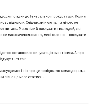
едодні поїздки до Генеральної прокуратури. Коли я
нову відкрили. Слідчих змінюють, та нічого не
я питань. Ми хотіли б послухати тих людей, які
е не має значення звання, мені головне – послухати
ідство встановило винуватців смерті сина. А про
дгукується так:
м знущалися і він про це повідомляв командирам, а
 чи пізно це мало статися…
я