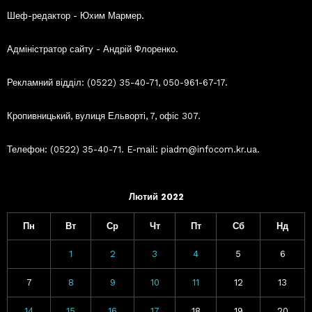
Шеф-редактор - Юхим Мармер.
Адміністратор сайту - Андрій Флоренко.
Рекламний відділ: (0522) 35-40-71, 050-961-67-17.
Кропивницький, вулиця Ельворті, 7, офіс 307.
Телефон: (0522) 35-40-71. E-mail: piadm@infocom.kr.ua.
Лютий 2022
Пн
Вт
Ср
Чт
Пт
Сб
Нд
1
2
3
4
5
6
7
8
9
10
11
12
13
14
15
16
17
18
19
20