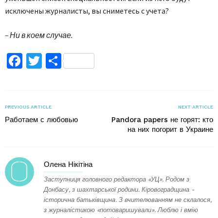
исключены журналисты, вы сниметесь с учета?
– Ни в коем случае.
Facebook
Twitter
Поділитися
PREVIOUS ARTICLE
NEXT ARTICLE
Работаем с любовью
Pandora papers не горят: кто
на них погорит в Украине
Олена Нікітіна
Заступниця головного редактора «УЦ». Родом з
Донбасу, з шахтарської родини. Кіровоградщина -
історична батьківщина. З вчителюванням не склалося,
з журналістикою «потоваришували». Люблю і вмію