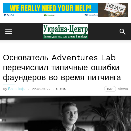
Основатель Adventures Lab
перечислил типичные ошибки
фаундеров во время питчинга
By
Влас. інф.
22.02.2022
09:34
1501
views