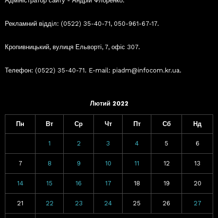
Адміністратор сайту - Андрій Флоренко.
Рекламний відділ: (0522) 35-40-71, 050-961-67-17.
Кропивницький, вулиця Ельворті, 7, офіс 307.
Телефон: (0522) 35-40-71. E-mail: piadm@infocom.kr.ua.
Лютий 2022
Пн
Вт
Ср
Чт
Пт
Сб
Нд
1
2
3
4
5
6
7
8
9
10
11
12
13
14
15
16
17
18
19
20
21
22
23
24
25
26
27