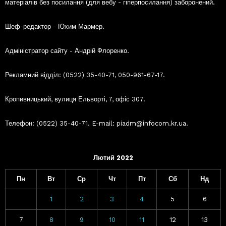
матеріалів без посилання (для вебу - гіперпосилання) заборонений.
Шеф-редактор - Юхим Мармер.
Адміністратор сайту - Андрій Флоренко.
Рекламний відділ: (0522) 35-40-71, 050-961-67-17.
Кропивницький, вулиця Ельворті, 7, офіс 307.
Телефон: (0522) 35-40-71. E-mail: piadm@infocom.kr.ua.
Лютий 2022
Пн
Вт
Ср
Чт
Пт
Сб
Нд
1
2
3
4
5
6
7
8
9
10
11
12
13