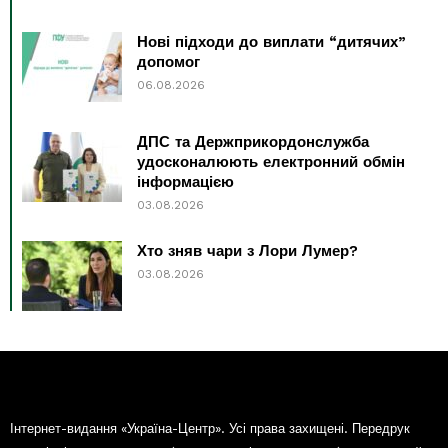
Нові підходи до виплати “дитячих”
допомог
06.08.2026
ДПС та Держприкордонслужба
удосконалюють електронний обмін
інформацією
03.08.2026
Хто зняв чари з Лори Лумер?
03.08.2026
Інтернет-видання «Україна-Центр». Усі права захищені. Передрук