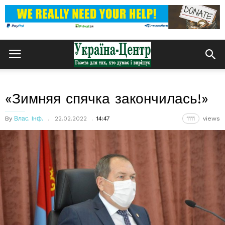
«Зимняя спячка закончилась!»
By
Влас. інф.
22.02.2022
14:47
1111
views