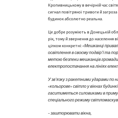
Кропивницькому в вечірній час світя
сигнал повітряної тривоги й загроз
будинок абсолютно реальна.
Це добре розуміють в Донецькій обл
рік, тому й звернення до населення 
цілком конкретні:
«Мешканці приват
освітлення в своєму подвір’ї та пор
метою безпеки мешканців громади
електропостачання на лініях елек
У зв’язку з ракетними ударами по 
«кольорове» світло у вікнах будинк
гаситиметься силовиками в примус
спеціального режиму світломаскув
– зашторювати вікна,