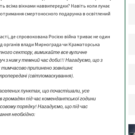
ть всіма вікнами наввипередки? Навіть коли лунає
а отримання смертоносного подарунка в освітлений
асті, де спровокована Росією війна триває не один
від органів влади Мирнограда чи Краматорська
ного сектору, вимикайте все вуличне
уч з ним у темний час доби!!! Нагадуємо, що з
 тимчасово припинено зовнішнє
тропередачі (світломаскування).
населених пунктах, що почастішали, усе
ів громадян під час комендантської години
овому порядку! Нагадуємо, що під час
ання необхідно: