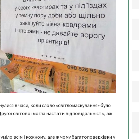
нулися в часи, коли слово «світломаскування» було
Другої світової могла настати відповідальність, аж
уміло всім і кожному, але ж чому багатоповерхівки у