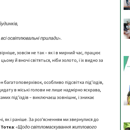
будинків,
 всі освітлювальні прилади».
рніше, зовсім не так – як і в мирний час, працює
цьому й вночі світяться, ніби золото, і їх видно за
н багатоповерхівок, особливо підсвітка під’їздів,
дату в міські голови не лише надмірно яскрава,
амих під’їздів – виключаєш зовнішнє, і зникає
і, як і раніше. За роз’ясненням ми звернулися до
 Тотка
:
«Щодо світломаскування житлового