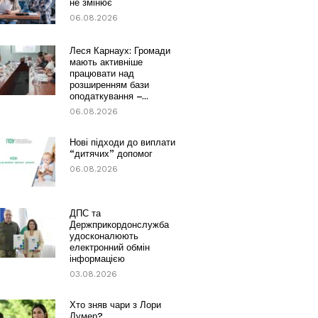
не змінює
06.08.2026
Леся Карнаух: Громади
мають активніше
працювати над
розширенням бази
оподаткування –...
06.08.2026
Нові підходи до виплати
“дитячих” допомог
06.08.2026
ДПС та
Держприкордонслужба
удосконалюють
електронний обмін
інформацією
03.08.2026
Хто зняв чари з Лори
Лумер?