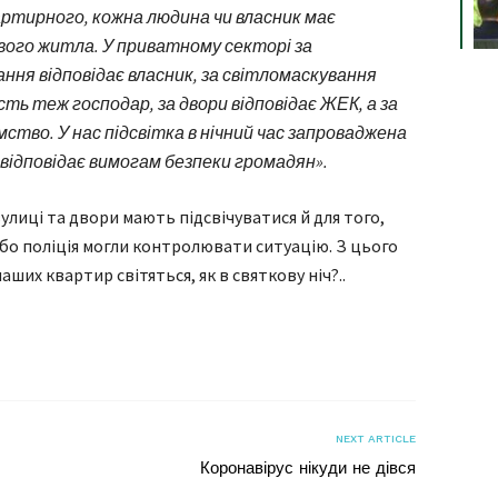
ртирного, кожна людина чи власник має
вого житла. У приватному секторі за
ня відповідає власник, за світломаскування
ість теж господар, за двори відповідає ЖЕК, а за
ство. У нас підсвітка в нічний час запроваджена
відповідає вимогам безпеки громадян».
лиці та двори мають підсвічуватися й для того,
або поліція могли контролювати ситуацію. З цього
наших квартир світяться, як в святкову ніч?..
я
NEXT ARTICLE
Коронавірус нікуди не дівся