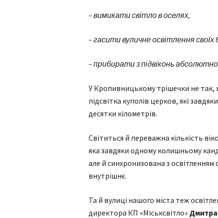
– вимикати світло в оселях,
– гасити вуличне освітлення своїх 
– прибирати з підвіконь абсолютно
У Кропивницькому трішечки не так, ві
підсвітка куполів церков, які завдяки 
десятки кілометрів.
Світиться й переважна кількість віко
яка завдяки одному колишньому канди
але й синхронизована з освітленням с
внутрішнє.
Та й вулиці нашого міста теж освітлен
директора КП «Міськсвітло»
Дмитра