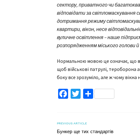
сектору, приватного чи багатоква
відповідати за світломаскування с
дотримання режиму світломаскуван
квартири, вікон, несе відповідальн
вуличне освітлення – наше підприєм
розпорядженням міського голови й 
Нормальною мовою це означає, що ву
щоб військові патрулі, тероборона 
боку все зрозуміло, але ж чому вікна 
Facebook
Twitter
Поділитис
PREVIOUS ARTICLE
Бункер ще тих стандартів