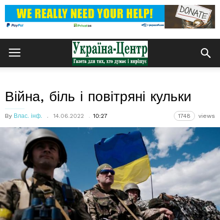
Війна, біль і повітряні кульки
By
Влас. інф.
14.06.2022
10:27
1748
views