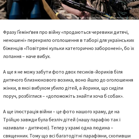
Фразу Ґемінґвея про війну «продаються черевики дитячі,
неношені» перекрило оголошення в таборі для українських
біженців «Повітряні кульки категорично заборонені», бо їх
лопання – наче вибух.
А ще я не можу забути фото двох песиків-йориків біля
дитячого близнюкового возика, воно йшло до оголошення
жінки, в якої вибухом убило дітей, а йорики, що сиділи
поруч, розбіглися – «допоможіть знайти хоча б собак».
А ще ілюстрація війни – це фото нашого храму, де на
Трійцю завжди була безліч дітей (нашу парафію так і
називали – дитячою). Тепер у храмі одна людина –
священник. Тому що всі багатодітні парафіяни, схопивши