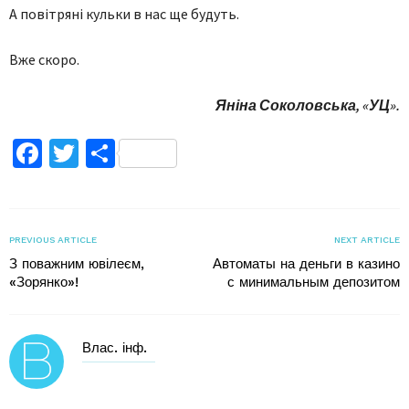
А повітряні кульки в нас ще будуть.
Вже скоро.
Яніна Соколовська, «УЦ».
Facebook
Twitter
Поділитися
PREVIOUS ARTICLE
NEXT ARTICLE
З поважним ювілеєм,
Автоматы на деньги в казино
«Зорянко»!
с минимальным депозитом
Влас. інф.