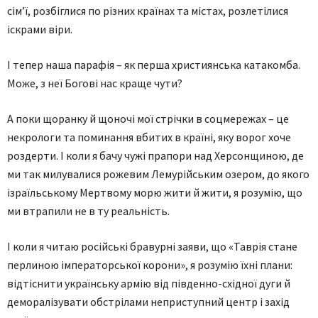
сім’ї, розбіглися по різних країнах та містах, розлетілися
іскрами віри.
І тепер наша парафія – як перша християнська катакомба.
Може, з неї Богові нас краще чути?
А поки щоранку й щоночі мої стрічки в соцмережах – це
некрологи та поминання вбитих в країні, яку ворог хоче
роздерти. І коли я бачу чужі прапори над Херсонщиною, де
ми так милувалися рожевим Лемурійським озером, до якого
ізраїльському Мертвому морю жити й жити, я розумію, що
ми втрапили не в ту реальність.
І коли я читаю російські бравурні заяви, що «Таврія стане
перлиною імператорської корони», я розумію їхні плани:
відтіснити українську армію від південно-східної дуги й
деморалізувати обстрілами неприступний центр і захід