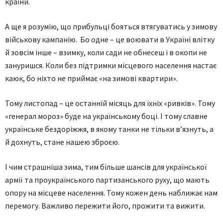
країни.
А ще я розумію, що прибульці бояться втягуватись у зимову
військову кампанію. Бо одне – це воювати в Україні влітку
й зовсім інше – взимку, коли сади не обнесеш і в окопи не
зануришся. Коли без підтримки місцевого населення настає
каюк, бо ніхто не приймає «на зимові квартири».
Тому листопад – це останній місяць для їхніх «ривків». Тому
«генерал мороз» буде на українському боці. І тому славне
українське бездоріжжя, в якому танки не тільки в’язнуть, а
й дохнуть, стане нашею зброєю.
І чим страшніша зима, тим більше шансів для української
армії та проукраїнського партизанського руху, що мають
опору на місцеве населення. Тому кожен день наближає нам
перемогу. Важливо пережити його, прожити та вижити.