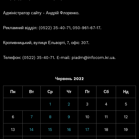
Адміністратор сайту - Андрій Флоренко.
Рекламний відділ: (0522) 35-40-71, 050-961-67-17.
Кропивницький, вулиця Ельворті, 7, офіс 307.
Телефон: (0522) 35-40-71. E-mail: piadm@infocom.kr.ua.
Червень 2022
Пн
Вт
Ср
Чт
Пт
Сб
Нд
1
2
3
4
5
6
7
8
9
10
11
12
13
14
15
16
17
18
19