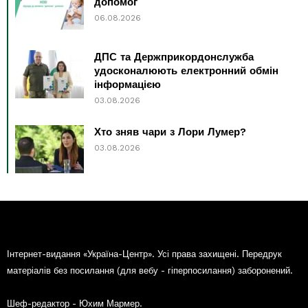
допомог
06.08.2026
ДПС та Держприкордонслужба
удосконалюють електронний обмін
інформацією
03.08.2026
Хто зняв чари з Лори Лумер?
03.08.2026
Інтернет-видання «Україна-Центр». Усі права захищені. Передрук
матеріалів без посилання (для вебу - гіперпосилання) заборонений.
Шеф-редактор - Юхим Мармер.