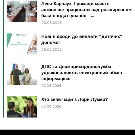
Леся Карнаух: Громади мають
активніше працювати над розширенням
бази оподаткування –...
06.08.2026
Нові підходи до виплати “дитячих”
допомог
06.08.2026
ДПС та Держприкордонслужба
удосконалюють електронний обмін
інформацією
03.08.2026
Хто зняв чари з Лори Лумер?
03.08.2026