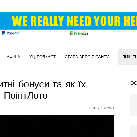
АФІША
УЦ-ПОДКАСТ
СТАРА ВЕРСІЯ САЙТУ
ПИШІТ
тні бонуси та як їх
ОС
 ПоінтЛото
288
views