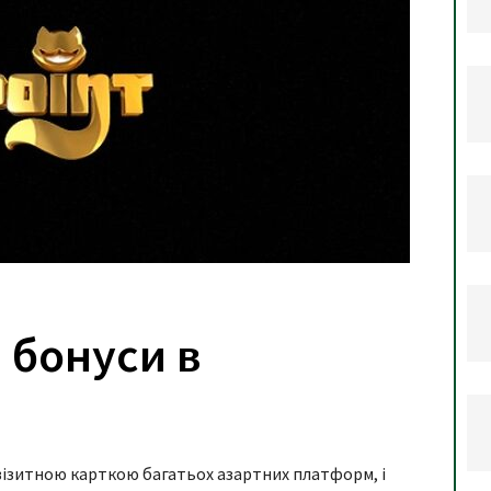
 бонуси в
ізитною карткою багатьох азартних платформ, і