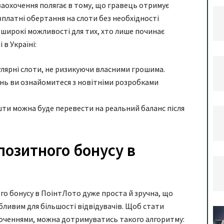
 заохочення полягає в тому, що гравець отримує
зплатні обертання на слоти без необхідності
широкі можливості для тих, хто лише починає
в Україні:
улярні слоти, не ризикуючи власними грошима.
нь ви ознайомитеся з новітніми розробками
ти можна буде перевести на реальний баланс після
озитного бонусу в
о бонусу в ПоінтЛото дуже проста й зручна, що
ивим для більшості відвідувачів. Щоб стати
хоченнями, можна дотримуватись такого алгоритму: