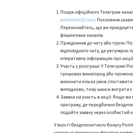
Пошук офіційного Телеграм-канал
pointloto22.com
. Посилання зазви
Переконайтесь, що ви приєднуєте
фішингових каналів.
Приєднання до чату або групи: Піс
відповідного чату, де регулярно 
оперативну інформацію про акцій
Участь у розіграші: У Телеграмі P
грошових винагород або промокод
виконати кілька умов (поставити
випадково, тому шанси виграти є 
Заявка на участь в акції: Якщо ви
програму, де передбачені бездепо
подайте заявку через особистий к
У якості бездепозитного бонусу Poin
унікальні промокоди. Фріспіни зазви