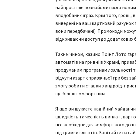
найпростіше познайомитися з новим
вподобаних іграх. Крім того, гроші,
виведені на ваш картковий рахунок 
вони передбачені). Промокоди можут
відкриваючи доступ до додаткових бо
Таким чином, казино Поінт Лото гарм
автоматів на гривні в Україні, прива
продуманим програмам лояльності т
відчути азарт справжньої гри без за
змогу робити ставки з андроід-прис
ще більш комфортним.
Якщо ви шукаєте надійний майданчик,
швидкість та чесність виплат, варто
все необхідне для комфортного дозвіл
підтримки клієнтів. Завітайте на са