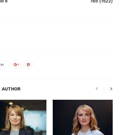
ри в
№5 (1522)
ter
 AUTHOR