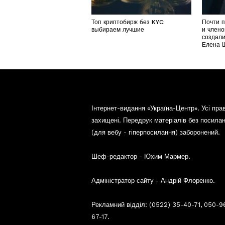
Топ криптобирж без KYC:
Почти 
выбираем лучшие
и члено
создали
Елена 
Інтернет-видання «Україна-Центр». Усі пра
захищені. Передрук матеріалів без посила
(для вебу - гіперпосилання) заборонений.
Шеф-редактор - Юхим Мармер.
Адміністратор сайту - Андрій Флоренко.
Рекламний відділ: (0522) 35-40-71, 050-9
67-17.