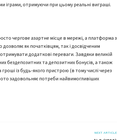
и іграми, отримуючи при цьому реальні виграші.
росто чергове азартне місце в мережі, а платформа з
дозволяє як початківцям, так і досвідченим
 отримувати додаткові переваги. Завдяки великій
вних бездепозитних та депозитних бонусів, а також
 гроші із будь-якого пристрою (в тому числі через
 Лото задовольняє потреби найвимогливіших
я
NEXT ARTICLE