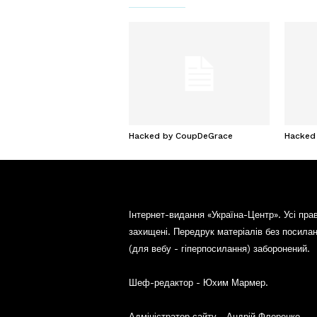
Hacked by CoupDeGrace
Hacked
Інтернет-видання «Україна-Центр». Усі пра
захищені. Передрук матеріалів без посила
(для вебу - гіперпосилання) заборонений.
Шеф-редактор - Юхим Мармер.
Адміністратор сайту - Андрій Флоренко.