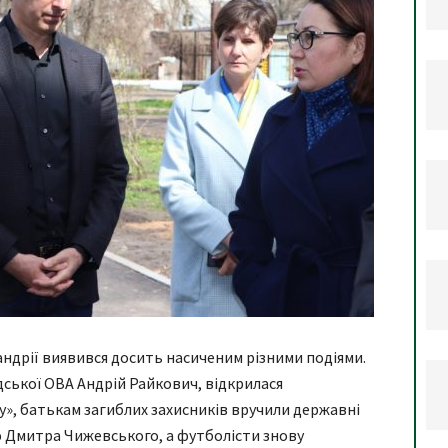
дрії виявився досить насиченим різними подіями.
дської ОВА Андрій Райкович, відкрилася
у», батькам загиблих захисників вручили державні
ю Дмитра Чижевського, а футболісти знову