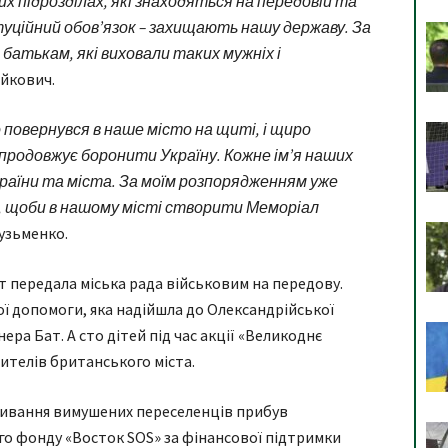
х підрозділах, які знаходяться на передовій та
туційний обов’язок – захищають нашу державу. За
 батькам, які виховали таких мужніх і
айкович.
повернувся в наше місто на щиті, і щиро
х продовжує боронити Україну. Кожне ім’я наших
 країни та міста. За моїм розпорядженням уже
, щоби в нашому місті створити Меморіал
Кузьменко.
т передала міська рада військовим на передову.
ої допомоги, яка надійшла до Олександрійської
ера Бат. А сто дітей під час акції «Великоднє
ителів британського міста.
живання вимушених переселенців прибув
го фонду «Восток SOS» за фінансової підтримки