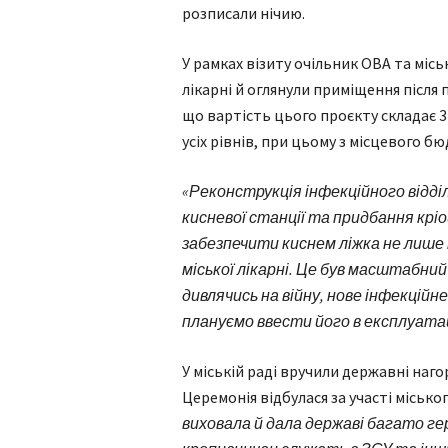
розписали нічию.
У рамках візиту очільник ОВА та місь
лікарні й оглянули приміщення після 
що вартість цього проєкту складає 3
усіх рівнів, при цьому з місцевого бю
«Реконструкція інфекційного відді
кисневої станції та придбання кріо
забезпечити киснем ліжка не лише і
міської лікарні. Це був масштабни
дивлячись на війну, нове інфекційн
плануємо ввести його в експлуата
У міській раді вручили державні наго
Церемонія відбулася за участі місько
виховала й дала державі багато гер