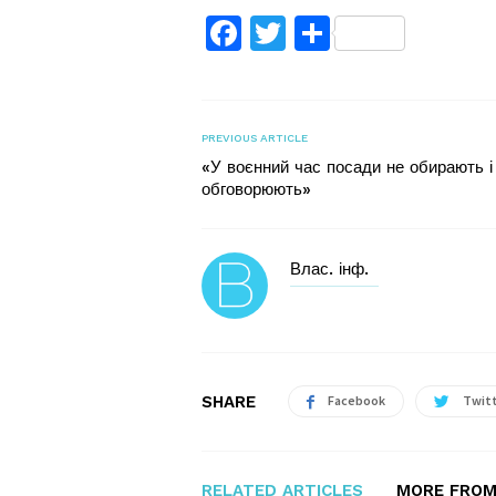
Facebook
Twitter
Поділитис
PREVIOUS ARTICLE
«У воєнний час посади не обирають і
обговорюють»
Влас. інф.
SHARE
Facebook
Twit
RELATED ARTICLES
MORE FROM