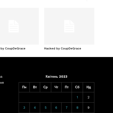
 by CoupDeGrace
Hacked by CoupDeGrace
ва
Квітень 2023
ння
Пн
Вт
Ср
Чт
Пт
Сб
Нд
1
2
3
4
5
6
7
8
9