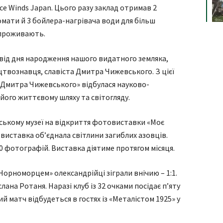
ce Winds Japan. Цього разу заклад отримав 2
мати й 3 бойлера-нагрівача води для більш
 проживають.
я від дня народження нашого видатного земляка,
цтвознавця, славіста Дмитра Чижевського. З цієї
к Дмитра Чижевського» відбулася науково-
його життєвому шляху та світогляду.
іському музеї на відкриття фотовиставки «Моє
овиставка об’єднала світлини загиблих азовців.
00 фотографій. Виставка діятиме протягом місяця.
«Чорноморцем» олександрійці зіграли внічию – 1:1.
лана Ротаня. Наразі клуб із 32 очками посідає п’яту
й матч відбудеться в гостях із «Металістом 1925» у