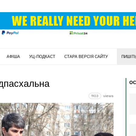
АФІША
УЦ-ПОДКАСТ
СТАРА ВЕРСІЯ САЙТУ
ПИШІТ
дпасхальна
ОС
1103
views