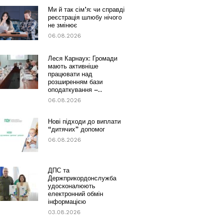
Ми й так сім’я: чи справді
реєстрація шлюбу нічого
не змінює
06.08.2026
Леся Карнаух: Громади
мають активніше
працювати над
розширенням бази
оподаткування –...
06.08.2026
Нові підходи до виплати
“дитячих” допомог
06.08.2026
ДПС та
Держприкордонслужба
удосконалюють
електронний обмін
інформацією
03.08.2026