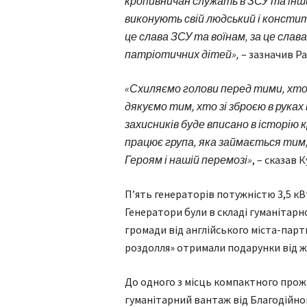
кропивничан служать в ЗСУ та інши
виконують свій людський і консти
це слава ЗСУ та воїнам, за це слава
патріотичних дітей»,
– зазначив Р
«Схиляємо голови перед тими, хто 
дякуємо тим, хто зі зброєю в рука
захисників буде вписано в історію
працює група, яка займається тим
Героям і нашій перемозі»
, – сказав 
П’ять генераторів потужністю 3,5 кВ
Генератори були в складі гуманітарн
громади від англійського міста-партн
роздолля» отримали подарунки від ж
До одного з місць компактного про
гуманітарний вантаж від Благодійно