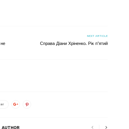
я
NEXT ARTICLE
 не
Справа Діани Хріненко. Рік п’ятий
ter
 AUTHOR