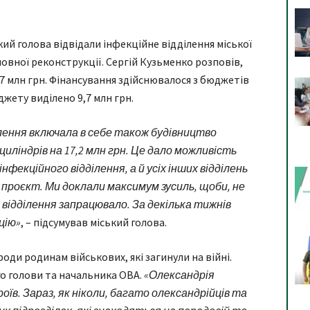
кий голова відвідали інфекційне відділення міської
повної реконструкції. Сергій Кузьменко розповів,
7 млн грн. Фінансування здійснювалося з бюджетів
джету виділено 9,7 млн грн.
лення включала в себе також будівництво
циліндрів на 17,2 млн грн. Це дало можливість
нфекційного відділення, а й усіх інших відділень
й проєкт. Ми доклали максимум зусиль, щоби, не
е відділення запрацювало. За декілька тижнів
цію»
, – підсумував міський голова.
роди родинам військових, які загинули на війні.
го голови та начальника ОВА.
«Олександрія
оїв. Зараз, як ніколи, багато олександрійців та