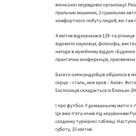
японської неурядової організації Pea
пральних машинки, 2 сушильних авто
комфортного побуту людей, які там
4 квітня відзначалася 129-та річниц
відомого науковця, філософа, мисте
нагоди в музейному відділі «Будино
практична конференція, присвячена 
Багато олександрійців зібралося в м
серце – сталь, моя кров – Азов». Фот
Експозиція складається із близько 2
І про футбол. У домашньому матчі з 
Це вже п’ята нічия під керуванням Рус
сходинку турнірної таблиці. Наступни
суботу, 15 квітня.