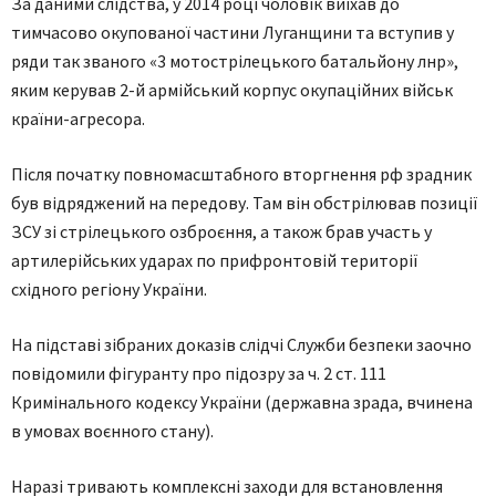
За даними слідства, у 2014 році чоловік виїхав до
тимчасово окупованої частини Луганщини та вступив у
ряди так званого «3 мотострілецького батальйону лнр»,
яким керував 2-й армійський корпус окупаційних військ
країни-агресора.
Після початку повномасштабного вторгнення рф зрадник
був відряджений на передову. Там він обстрілював позиції
ЗСУ зі стрілецького озброєння, а також брав участь у
артилерійських ударах по прифронтовій території
східного регіону України.
На підставі зібраних доказів слідчі Служби безпеки заочно
повідомили фігуранту про підозру за ч. 2 ст. 111
Кримінального кодексу України (державна зрада, вчинена
в умовах воєнного стану).
Наразі тривають комплексні заходи для встановлення