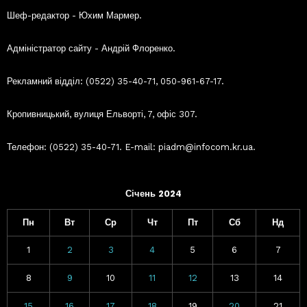
Шеф-редактор - Юхим Мармер.
Адміністратор сайту - Андрій Флоренко.
Рекламний відділ: (0522) 35-40-71, 050-961-67-17.
Кропивницький, вулиця Ельворті, 7, офіс 307.
Телефон: (0522) 35-40-71. E-mail: piadm@infocom.kr.ua.
Січень 2024
Пн
Вт
Ср
Чт
Пт
Сб
Нд
1
2
3
4
5
6
7
8
9
10
11
12
13
14
15
16
17
18
19
20
21