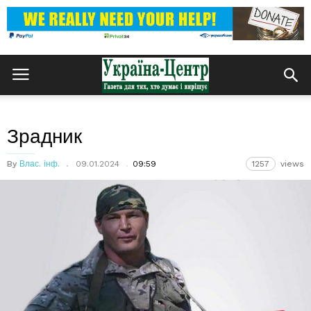
Зрадник
By
Влас. інф.
09.01.2024
09:59
1257
views