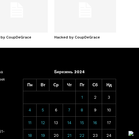
 by CoupDeGrace
Hacked by CoupDeGrace
ва
Березень 2024
ння
Пн
Вт
Ср
Чт
Пт
Сб
Нд
1
2
3
4
5
6
7
8
9
10
11
12
13
14
15
16
17
61-
18
19
20
21
22
23
24