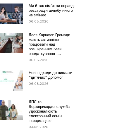
Ми й так сім’я: чи справді
реєстрація шлюбу нічого
не змінює
06.08.2026
Леся Карнаух: Громади
мають активніше
працювати над
розширенням бази
оподаткування –...
06.08.2026
Нові підходи до виплати
“дитячих” допомог
06.08.2026
ДПС та
Держприкордонслужба
удосконалюють
електронний обмін
інформацією
03.08.2026