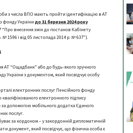
соби з числа ВПО мають пройти ідентифікацію в АТ
о фонду України
до 31 березня 2024 року
37 “Про внесення змін до постанов Кабінету
. № 1596 і від 05 листопада 2014 р. № 637”).
ї
ня АТ “Ощадбанк” або до будь-якого зручного
ду України з документом, який посвідчує особу
орталі електронних послуг Пенсійного фонду
о кваліфікованого електронного підпису
ого за допомогою мобільного додатка Єдиного
их послуг.
буває за кордоном – у закордонній дипломатичній
ати документ, який посвідчує, що фізична особа є