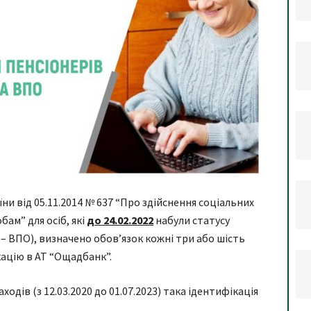
ни від 05.11.2014 № 637 “Про здійснення соціальних
ам” для осіб, які
до 24.02.2022
набули статусу
– ВПО), визначено обов’язок кожні три або шість
кацію в АТ “Ощадбанк”.
ходів (з 12.03.2020 до 01.07.2023) така ідентифікація