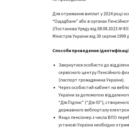
Для отримання виплат у 2024 році о
“Ощадбанк” або в органах Пенсійног
(Постанова Уряду від 08.08.2023 № 8
Міністрів України від 30 серпня 1999 р
Способи проведення ідентифікаці
Звернутися особисто до відділен
сервісного центру Пенсійного фон
(паспорт громадянина України).
Через особистий кабінет на вебп
України за допомогою віддаленог
“Дія.Підпис” (“Дія ID”), створен
державного вебпорталу електронн
Якщо пенсіонер з числа ВПО пере
установі України необхідно отрим