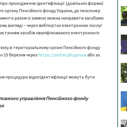
 про проходження ідентифікації (довільної форми)
о органу Пенсійного фонду України, де пенсіонер
кумента разом із заявою можна направити засобами
ому вигляді – через вебпортал електронних послуг
ристанням засобів кваліфікованого електронного
зку в територіальному органі Пенсійного фонду
до 15 березня через
https://portal.pfu.gov.ua
або за
ення процедури відеоідентифікації можуть бути
ловного управління
Пенсійного фонду
ті
я