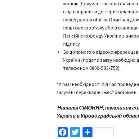
живою. Документ разом із заявою
слід направити до територіальног
перебуває на обліку. Оригінал до
поштового зв’язку або в сканован
Пенсійного фонду України з вико
підпису.
За допомогою відеоконференцзв’я
України (подати заяву необхідно 
телефоном 0800-503-753).
*У разі необхідності під час провед
залучені перекладачі жестової мови.
Наталія СІМОНЯН,
начальник
го
України в Кіровоградській облас
Facebook
Twitter
Поділитис