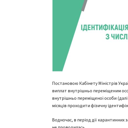
Постановою Кабінету Міністрів Украї
виплат внутрішньо переміщеним особ
внутрішньо переміщеної особи (далі 
місяців проходити фізичну ідентифі
Водночас, в період дії карантинних за
не проводилась.