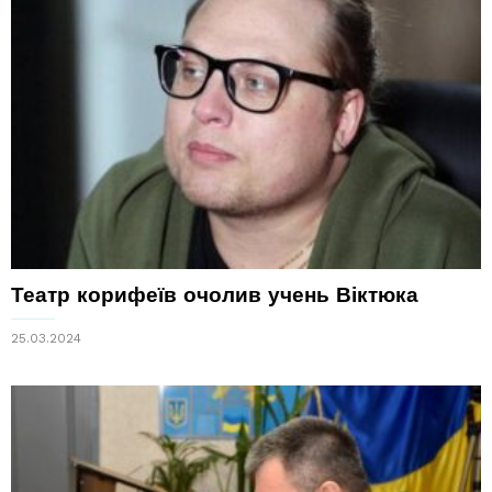
Театр корифеїв очолив учень Віктюка
25.03.2024