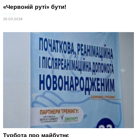
«Червоній руті» бути!
25.03.2024
Турбота про майбутнє