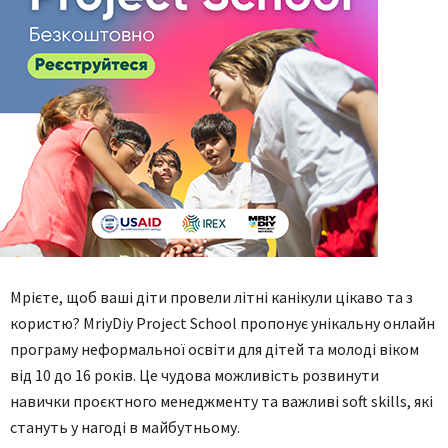
Мрієте, щоб ваші діти провели літні канікули цікаво та з
користю? MriyDiy Project School пропонує унікальну онлайн
програму неформальної освіти для дітей та молоді віком
від 10 до 16 років. Це чудова можливість розвинути
навички проєктного менеджменту та важливі soft skills, які
стануть у нагоді в майбутньому.