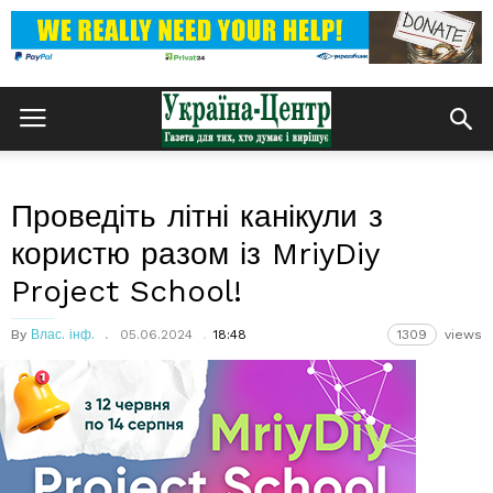
Проведіть літні канікули з
користю разом із MriyDiy
Project School!
By
Влас. інф.
05.06.2024
18:48
1309
views