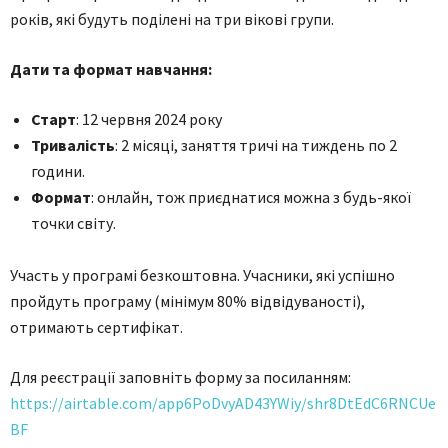
років, які будуть поділені на три вікові групи.
Дати та формат навчання:
Старт
: 12 червня 2024 року
Тривалість
: 2 місяці, заняття тричі на тиждень по 2
години.
Формат
: онлайн, тож приєднатися можна з будь-якої
точки світу.
Участь у програмі безкоштовна. Учасники, які успішно
пройдуть програму (мінімум 80% відвідуваності),
отримають сертифікат.
Для реєстрації заповніть форму за посиланням:
https://airtable.com/app6PoDvyAD43YWiy/shr8DtEdC6RNCUe
BF