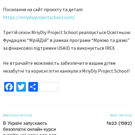
Посилання на сайт проєкту та деталі:
https://mriydiyprojectschool.com/
Третій сезон MriyDiy Project School реалізується Освітньою
Фундацією “МрійДій” в рамках програми “Мріємо та діємо”
за фінансової підтримки USAID та виконується IREX.
Не втрачайте можливість забезпечити вашим дітям
незабутні та корисні літні канікули з MriyDiy Project School!
Facebook
Twitter
Поділитися
PREVIOUS ARTICLE
NEXT ARTICLE
В Україні запускають
№23 (1592)
безоплатні онлайн-курси