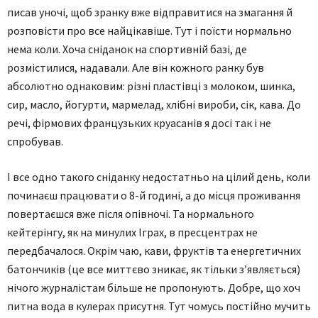
писав уночі, щоб зранку вже відправитися на змагання й
розповісти про все найцікавіше. Тут і поїсти нормально
нема коли. Хоча сніданок на спортивній базі, де
розмістилися, надавали. Але він кожного ранку був
абсолютно однаковим: різні пластівці з молоком, шинка,
сир, масло, йогурти, мармелад, хлібні вироби, сік, кава. До
речі, фірмових французьких круасанів я досі так і не
спробував.
І все одно такого сніданку недостатньо на цілий день, коли
починаєш працювати о 8-й годині, а до місця проживання
повертаєшся вже після опівночі. Та нормального
кейтерінгу, як на минулих Іграх, в пресцентрах не
передбачалося. Окрім чаю, кави, фруктів та енергетичних
батончиків (це все миттєво зникає, як тільки з’являється)
нічого журналістам більше не пропонують. Добре, що хоч
питна вода в кулерах присутня. Тут чомусь постійно мучить