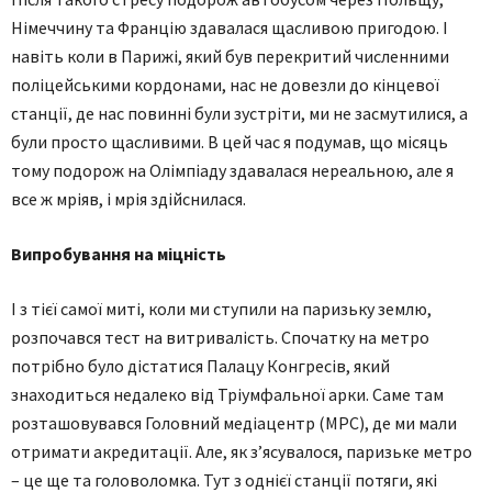
Німеччину та Францію здавалася щасливою пригодою. І
навіть коли в Парижі, який був перекритий численними
поліцейськими кордонами, нас не довезли до кінцевої
станції, де нас повинні були зустріти, ми не засмутилися, а
були просто щасливими. В цей час я подумав, що місяць
тому подорож на Олімпіаду здавалася нереальною, але я
все ж мріяв, і мрія здійснилася.
Випробування на міцність
І з тієї самої миті, коли ми ступили на паризьку землю,
розпочався тест на витривалість. Спочатку на метро
потрібно було дістатися Палацу Конгресів, який
знаходиться недалеко від Тріумфальної арки. Саме там
розташовувався Головний медіацентр (МРС), де ми мали
отримати акредитації. Але, як з’ясувалося, паризьке метро
– це ще та головоломка. Тут з однієї станції потяги, які