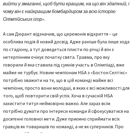
вийти у змаганні, щоб бути кращим, на що він здатний, і
чому він є найкращим бомбардиром за всю історію
Олімпійських ігор».
А сам Дюрант відзначив, що церемонія відкриття – це
особлива подія й новий досвід. Адже раніше була лише хода
по стадіону, а тут доведеться плисти по річці й він з
нетерпінням очікує початку свята. Травма, про яку
говорили й яка ставила під сумнів участь в Олімпіаді, вже
майже не турбує. Новим чемпіонам НБА з «Бостон Селтікс»
потрібно зважити на те, що в цій команді майже всі
чемпіони, просто вони молодші, в яких є всі можливості для
того, щоб повторити свій успіх. Хоча в сучасній НБА
захистити титул неймовірно важко. Але зараз всім
потрібно думати про інтереси команди й сфокусуватися на
досягенні головної мети. Дуже приємно сприймати всіх
гравців як товаришів по команді, а не як суперників. Про