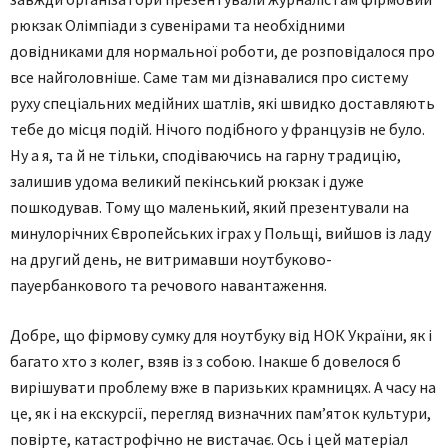
рюкзак Олімпіади з сувенірами та необхідними
довідниками для нормальної роботи, де розповідалося про
все найголовніше. Саме там ми дізнавалися про систему
руху спеціальних медійних шатлів, які швидко доставляють
тебе до місця подій. Нічого подібного у французів не було.
Ну а я, та й не тільки, сподіваючись на гарну традицію,
залишив удома великий пекінський рюкзак і дуже
пошкодував. Тому що маленький, який презентували на
минулорічних Європейських іграх у Польщі, вийшов із ладу
на другий день, не витримавши ноутбуково-
пауербанкового та речового навантаження.
Добре, що фірмову сумку для ноутбуку від НОК України, як і
багато хто з колег, взяв із з собою. Інакше б довелося б
вирішувати проблему вже в паризьких крамницях. А часу на
це, як і на екскурсії, перегляд визначних пам’яток культури,
повірте, катастрофічно не вистачає. Ось і цей матеріал