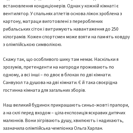
встановлення кондиціонерів. Однак у кожній кімнаті є
вентилятор. У спальнях атлетів основа ліжок зроблена з
картону, матраци виготовлені з перероблених
рибальських сіток і витримують навантаження до 250
кілограмів. Кожен спортсмен може взяти на пам›ять ковдру
з олімпійською символікою.
Скажу так, що особливого шику там немає. Наскільки я
зрозумів, претенденти на нагороди проживають по
одному, а всі інші – по двоє в блоках по дві кімнати.
Санвузол та душова на дві кімнати. Є й така своєрідна
гостинна кімната для загальних зборів.
Наш великий будинок прикрашають синьо-жовті прапори,
а на склі перед входом – ціла експозиція яскравих дитячих
малюнків. Вони зігрівають душу, хвилюють і надихають,
зазначила олімпійська чемпіонка Ольга Харлан.