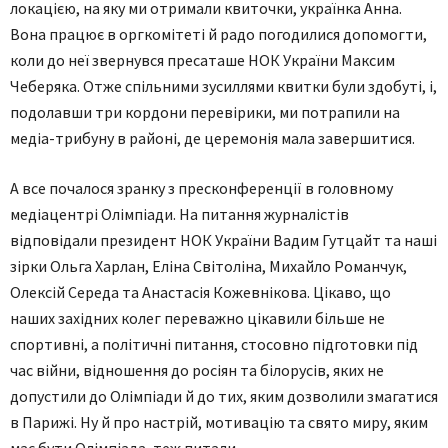
локацією, на яку ми отримали квиточки, українка Анна.
Вона працює в оргкомітеті й радо погодилися допомогти,
коли до неї звернувся пресаташе НОК України Максим
Чеберяка. Отже спільними зусиллями квитки були здобуті, і,
подолавши три кордони перевірики, ми потрапили на
медіа-трибуну в районі, де церемонія мала завершитися.
А все почалося зранку з пресконференції в головному
медіацентрі Олімпіади. На питання журналістів
відповідали президент НОК України Вадим Гутцайт та наші
зірки Ольга Харлан, Еліна Світоліна, Михайло Романчук,
Олексій Середа та Анастасія Кожевнікова. Цікаво, що
наших західних колег переважно цікавили більше не
спортивні, а політичні питання, стосовно підготовки під
час війни, відношення до росіян та білорусів, яких не
допустили до Олімпіади й до тих, яким дозволили змагатися
в Парижі. Ну й про настрій, мотивацію та свято миру, яким
має бути Олімпіада, теж питали.