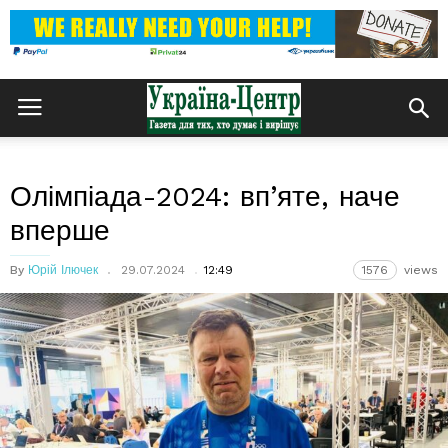
Олімпіада-2024: вп’яте, наче
вперше
By
Юрій Ілючек
29.07.2024
12:49
1576
views