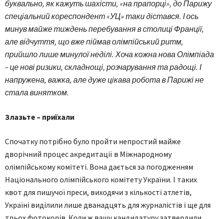
буквально, як кажуть шахісти, «на прапорці», до Парижу
спеціальний кореспондент «УЦ» таки дістався. І ось
минув майже тиждень перебування в столиці Франції,
але відчуття, що вже піймав олімпійський ритм,
прийшло лише минулої неділі. Хоча кожна нова Олімпіада
– це нові ризики, складнощі, розчарування та радощі. І
напружена, важка, але дуже цікава робота в Парижі не
стала винятком.
Злазьте – приїхали
Спочатку потрібно було пройти непростий майже
дворічний процес акредитації в Міжнародному
олімпійському комітеті. Вона дається за погодженням
Національного олімпійського комітету України. І таких
квот для пишучої преси, виходячи з кількості атлетів,
Україні виділили лише дванадцять для журналістів і ще для
трьох фотокорів. Коли ж вашу кандидатуру затвердили,