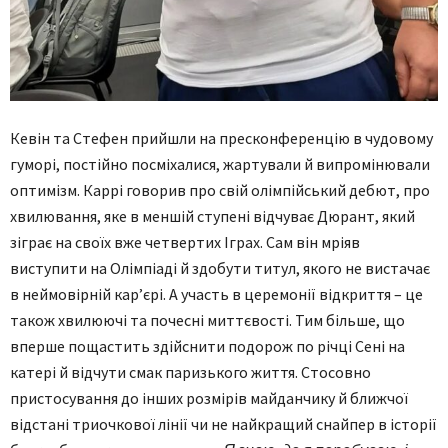
Кевін та Стефен прийшли на пресконференцію в чудовому
гуморі, постійно посміхалися, жартували й випромінювали
оптимізм. Каррі говорив про свій олімпійський дебют, про
хвилювання, яке в меншій ступені відчуває Дюрант, який
зіграє на своїх вже четвертих Іграх. Сам він мріяв
виступити на Олімпіаді й здобути титул, якого не вистачає
в неймовірній кар’єрі. А участь в церемонії відкриття – це
також хвилюючі та почесні миттєвості. Тим більше, що
вперше пощастить здійснити подорож по річці Сені на
катері й відчути смак паризького життя. Стосовно
пристосування до інших розмірів майданчику й ближчої
відстані триочкової лінії чи не найкращий снайпер в історії