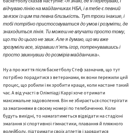
баскетболу сказав наступне:
«Я знаю, де я перебуваю, і
відчуваю лінію на майданчиках НБА, і в тебе є певний
зв›язок із цим та певна близькість. Тут трохи інакше, і
тобі потрібно пристосовуватися до умов і розуміти, де
знаходиться лінія. Ти можеш не влучати просто тому,
що ти до цього не звик. Але я думаю, що ми вже
зрозуміли все, зігравши п’ять ігор, потренувавшись і
просто звикнувши до розмірів майданчика».
Ну а про життя після баскетболу Стеф зазначив, що тут
потрібно порадитися з ветеранами, як вони пережили цей
процес, що робили і як зробити краще, коли настане такий
час. А від участі в Олімпіаді Каррі хоче отримати
максимальне задоволення. Він не збирається спостерігати
за змаганнями в своєму номері по телебаченню. Коли
будуть вихідні, то намагатиметься відвідати на стадіоні
змагання зі спортивної гімнастики, плавання й пляжного
волейболу, підтримати своїх атлетів і зарядитися