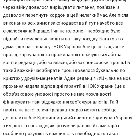
через війну довелося вирішувати питання, пов’язані з
дозволом перетнути кордон в цей нелегкий час. Але після
виконання всіх вимог законодавства й тут начебто все
склалося якнайкраще. І чи не головне – необхідно було
віднайти немаленькі кошти на таку поїздку. Багато хто
думає, що нас фінансує НОК України. Але це не так, адже
проїзд, харчування та проживання оплачуються або за
кошти редакції, або за власні, або за спонсорські гроші. І в
такий важкий час збирати гроші довелося буквально по
крихтах у друзів-меценатів. Адже редакція «УЦ», яка на моє
прохання надала відповідні гарантії в НОК України (це є
обов’язковою умовою) просто не має можливості
фінансувати такі відрядження своїх журналістів. Та й
навіть не всі столичні редакції зараз можуть собі це
дозволити. Але Кропивницький вчергове здивував Україну
тим, що є в нас люди, які розуміли раніше й саме зараз
особливо розуміють важливість і необхідність такої