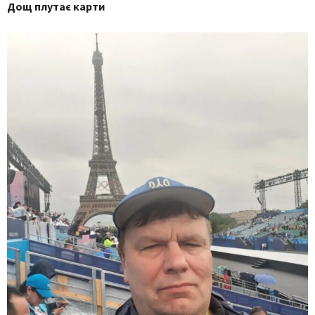
Дощ плутає карти