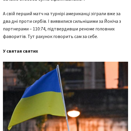
А свій перший матч на турнірі американці зіграли вже за
два дні проти сербів. І виявилися сильнішими за Йокіча з
партнерами – 110:74, підтвердивши реноме головних
фаворитів. Тут рахунок говорить сам за себе.
У святая святих