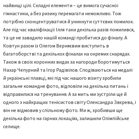
найвищі цілі. Складні елементи – це вимога сучасної
гімнастики, а без ризику перемагати неможливо. Тож
потрібно сконцентруватися й уникнути суттєвих помилок.
Але під час кваліфікації Ілля таки декілька разів помилився,
та це не завадило нашій команді пробитися до фіналу. А
Ковтун разом із Олегом Верняєвим виступить в
багатоборстві та декількох фіналах на окремих снарядах.
Також в своїх коронних видах за нагороди боротимуться
Назар Чепурний та Ігор Радівілов. Сподіваються на медалі
й українські плавці, які під час нашого візиту зробили
загальне командне фото, відповіли на декілька питань і
відправилися на тренування. А за мить ми зустріли ще й
одного з найкращих тенісистов світу Олександра Звєрева, і
він не відмовив у спільному фото. Ми ж, зробивши ще
декілька фото на гарних локаціях, залишили Олімпійське
селище.