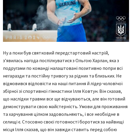
Ну а поки був святковий передстартовий настрій,
з’явилась нагода поспілкуватися з Ольгою Харлан, яка з
подругами по команді налаштовані позитивно попри всі
негаразди та постійну тривогу за рідних та близьких. Не
відмовився відповісти на наші питання й лідер чоловічої
збірної зі спортивної гімнастики Ілля Ковтун. Він сказав,
що наслідки травми все ще відчуваються, але він готовий
демонструвати свою майстерність. Умови для проживання
та харчування цілком задовольняють, і все необхідне в
селищі є. Стосовно своєї готовності боротися за найвищі
місця Ілля сказав, що він завжди ставить перед собою