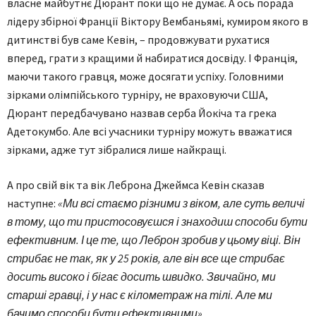
власне майбутнє Дюрант поки що не думає. А ось порада
лідеру збірної Франції Віктору Вембаньямі, кумиром якого в
дитинстві був саме Кевін, – продовжувати рухатися
вперед, грати з кращими й набиратися досвіду. І Франція,
маючи такого гравця, може досягати успіху. Головними
зірками олімпійського турніру, не враховуючи США,
Дюрант передбачувано назвав серба Йокіча та грека
Адетокумбо. Але всі учасники турніру можуть вважатися
зірками, адже тут зібралися лише найкращі.
А про свій вік та вік Леброна Джеймса Кевін сказав
наступне:
«Ми всі стаємо різними з віком, але суть величі
в тому, що ти пристосовуєшся і знаходиш способи бути
ефективним. І це те, що Леброн зробив у цьому віці. Він
стрибає не так, як у 25 років, але він все ще стрибає
досить високо і бігає досить швидко. Звичайно, ми
старші гравці, і у нас є кілометраж на тілі. Але ми
бачимо способи бути ефективними».