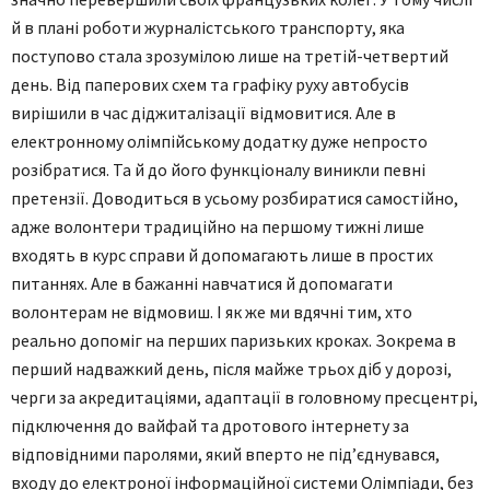
й в плані роботи журналістського транспорту, яка
поступово стала зрозумілою лише на третій-четвертий
день. Від паперових схем та графіку руху автобусів
вирішили в час діджиталізації відмовитися. Але в
електронному олімпійському додатку дуже непросто
розібратися. Та й до його функціоналу виникли певні
претензії. Доводиться в усьому розбиратися самостійно,
адже волонтери традиційно на першому тижні лише
входять в курс справи й допомагають лише в простих
питаннях. Але в бажанні навчатися й допомагати
волонтерам не відмовиш. І як же ми вдячні тим, хто
реально допоміг на перших паризьких кроках. Зокрема в
перший надважкий день, після майже трьох діб у дорозі,
черги за акредитаціями, адаптації в головному пресцентрі,
підключення до вайфай та дротового інтернету за
відповідними паролями, який вперто не під’єднувався,
входу до електроної інформаційної системи Олімпіади, без