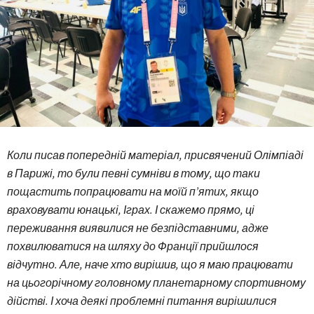
Коли писав попередній матеріал, присвячений Олімпіаді
в Парижі, то були певні сумніви в тому, що таки
пощастить попрацювати на моїй п’ятих, якщо
враховувати юнацькі, Іграх. І скажемо прямо, ці
переживання виявилися не безпідставними, адже
похвилюватися на шляху до Франції прийшлося
відчутно. Але, наче хто вирішив, що я маю працювати
на цьогорічному головному планетарному спортивному
дійстві. І хоча деякі проблемні питання вирішилися