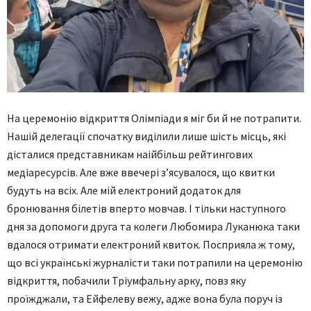
На церемонію відкриття Олімпіади я міг би й не потрапити.
Нашій делегації спочатку виділили лише шість місць, які
дісталися представникам наійбільш рейтингових
медіаресурсів. Але вже ввечері з’ясувалося, що квитки
будуть на всіх. Але мій електроний додаток для
бронювання білетів вперто мовчав. І тільки наступного
дня за допомоги друга та колеги Любомира Луканюка таки
вдалося отримати електроний квиток. Посприяла ж тому,
що всі українські журналісти таки потрапили на церемонію
відкриття, побачили Тріумфальну арку, повз яку
проїжджали, та Ейфелеву вежу, адже вона була поруч із