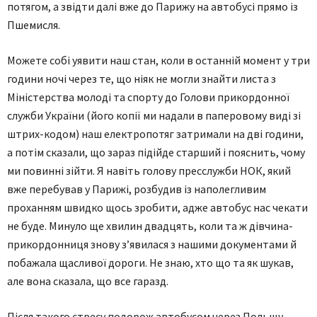
потягом, а звідти далі вже до Парижу на автобусі прямо із
Пшемисля.
Можете собі уявити наш стан, коли в останній момент у три
години ночі через те, що ніяк не могли знайти листа з
Міністерства молоді та спорту до Голови прикордонної
служби України (його копії ми надали в паперовому виді зі
штрих-кодом) наш електропотяг затримали на дві години,
а потім сказали, що зараз підійде старший і пояснить, чому
ми повинні зійти. Я навіть голову пресслужби НОК, який
вже перебував у Парижі, розбудив із наполегливим
проханням швидко щось зробити, адже автобус нас чекати
не буде. Минуло ще хвилин двадцять, коли та ж дівчина-
прикордонниця знову з’явилася з нашими документами й
побажала щасливої дороги. Не знаю, хто що та як шукав,
але вона сказала, що все гаразд.
Після такого стресу подорож автобусом через Польщу,