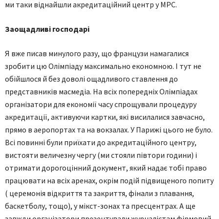
ми таки віднайшли акредитаційний центр у МРС.
Заощадливі господарі
Я вже писав минулого разу, що французи намагалися
зробити цю Олімпіаду максимально економною. І тут не
обійшлося й без доволі ощадливого ставлення до
представників масмедіа. На всіх попередніх Олімпіадах
організатори для економії часу спрощували процедуру
акредитації, активуючи картки, які висилалися завчасно,
прямо в аеропортах та на вокзалах. У Парижі цього не було.
Всі повинні були приїхати до акредитаційного центру,
вистояти величезну чергу (ми стояли півтори години) і
отримати дорогоцінний документ, який надає тобі право
працювати на всіх аренах, окрім подій підвищеного попиту
( церемонія відкриття та закриття, фінали з плавання,
баскетболу, тощо), у мікст-зонах та пресцентрах. А ще
завжди організатори презентували журналістам фірмовий