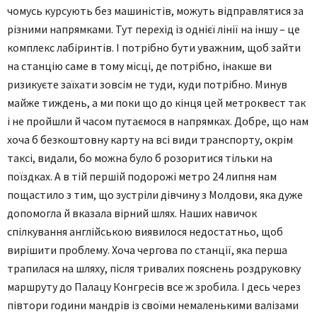
чомусь курсують без машиністів, можуть відправлятися за
різними напрямками. Тут перехід із однієї лінії на іншу – це
комплекс лабіринтів. І потрібно бути уважним, щоб зайти
на станцію саме в тому місці, де потрібно, інакше ви
ризикуєте заїхати зовсім не туди, куди потрібно. Минув
майже тиждень, а ми поки що до кінця цей метроквест так
і не пройшли й часом путаємося в напрямках. Добре, що нам
хоча б безкоштовну карту на всі види транспорту, окрім
таксі, видали, бо можна було б розоритися тільки на
поїздках. А в тій першій подорожі метро 24 липня нам
пощастило з тим, що зустріли дівчину з Молдови, яка дуже
допомогла й вказала вірний шлях. Наших навичок
спілкування англійською виявилося недостатньо, щоб
вирішити проблему. Хоча чергова по станції, яка перша
трапилася на шляху, після тривалих пояснень роздруковку
маршруту до Палацу Конгресів все ж зробила. І десь через
півтори години мандрів із своїми немаленькими валізами