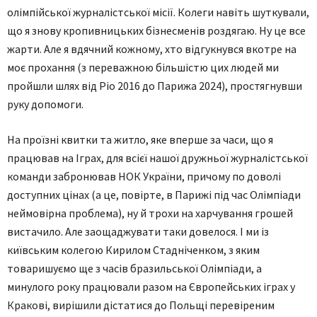
олімпійської журналістської місії. Колеги навіть шуткували,
що я знову кропивницьких бізнесменів роздягаю. Ну це все
жарти. Але я вдячний кожному, хто відгукнувся вкотре на
моє прохання (з переважною більшістю цих людей ми
пройшли шлях від Ріо 2016 до Парижа 2024), простягнувши
руку допомоги.
На проїзні квитки та житло, яке вперше за часи, що я
працював на Іграх, для всієї нашої дружньої журналістської
команди забронював НОК України, причому по доволі
доступних цінах (а це, повірте, в Парижі під час Олімпіади
неймовірна проблема), ну й трохи на харчування грошей
вистачило. Але заощаджувати таки довелося. І ми із
київським колегою Кирилом Стадніченком, з яким
товаришуємо ще з часів бразильської Олімпіади, а
минулого року працювали разом на Європейських іграх у
Кракові, вирішили дістатися до Польщі перевіреним