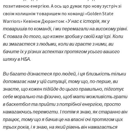
позитивною енергією. А ось що думає про нову зустріч зі
своїм колишнім товаришем по команді «Golden State
Warriors» Кевіном Дюрантом:
«У нас є історія, як у
товаришів по команді, і ми перемагали на високому рівні.
Є повага до того, що кожен зробив у своїй кар’єрі. Коли
ви змагаєтеся з людьми, коли ви граєте з ними, ви
бачите їх у різних аспектах протягом усього вашого
шляху в НБА.
Ви багато дізнаєтеся про людей, і ця близькість тільки
допомагає нам у цій ситуації, тому що, по-перше, ви
знаєте, що кожен підійде до цього правильно, підготує
себе морально та фізично, щоб мати можливість грати
в баскетбол та прийти з потрібної енергією, просто
намагаючись перемогти. І потім я знаю, як старанно він
працює, тому що я бачив це на власні очі протягом цих
трьох років, і я знаю, на який рівень він намагається