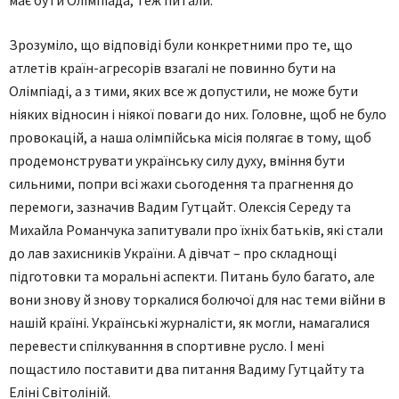
Зрозуміло, що відповіді були конкретними про те, що
атлетів країн-агресорів взагалі не повинно бути на
Олімпіаді, а з тими, яких все ж допустили, не може бути
ніяких відносин і ніякої поваги до них. Головне, щоб не було
провокацій, а наша олімпійська місія полягає в тому, щоб
продемонструвати українську силу духу, вміння бути
сильними, попри всі жахи сьогодення та прагнення до
перемоги, зазначив Вадим Гутцайт. Олексія Середу та
Михайла Романчука запитували про їхніх батьків, які стали
до лав захисників України. А дівчат – про складнощі
підготовки та моральні аспекти. Питань було багато, але
вони знову й знову торкалися болючої для нас теми війни в
нашій країні. Українські журналісти, як могли, намагалися
перевести спілкуванння в спортивне русло. І мені
пощастило поставити два питання Вадиму Гутцайту та
Еліні Світоліній.