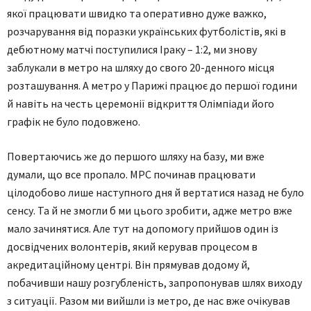
якої працювати швидко та оперативно дуже важко,
розчарування від поразки українських футболістів, які в
дебютному матчі поступилися Іраку – 1:2, ми знову
заблукали в метро на шляху до свого 20-денного місця
розташування. А метро у Парижі працює до першої години
й навіть на честь церемонії відкриття Олімпіади його
графік не було подовжено.
Повертаючись же до першого шляху на базу, ми вже
думали, що все пропало. МРС починав працювати
цілодобово лише наступного дня й вертатися назад не було
сенсу. Та й не змогли б ми цього зробити, адже метро вже
мало зачинятися. Але тут на допомогу прийшов один із
досвідчених волонтерів, який керував процесом в
акредитаційному центрі. Він прямував додому й,
побачивши нашу розгубленість, запропонував шлях виходу
з ситуації. Разом ми вийшли із метро, де нас вже очікував