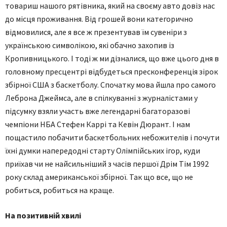
товариш нашого рятівника, який на своєму авто довіз нас
до місця проживання. Від грошей вони категорично
відмовилися, але я все ж презентував їм сувеніри з
українською символікою, які обачно захопив із
Кропивницького. І тоді ж ми дізналися, що вже цього дня в
головному пресцентрі відбудеться пресконференція зірок
збірної США з баскетболу. Спочатку мова йшла про самого
Леброна Джеймса, але в спілкуванні з журналістами у
підсумку взяли участь вже легендарні багаторазові
чемпіони НБА Стефен Каррі та Кевін Дюрант. І нам
пощастило побачити баскетбольних небожителів і почути
їхні думки напередодні старту Олімпійських ігор, куди
приїхав чи не найсильніший з часів першої Дрім Тім 1992
року склад американської збірної. Так що все, що не
робиться, робиться на краще.
На позитивній хвилі