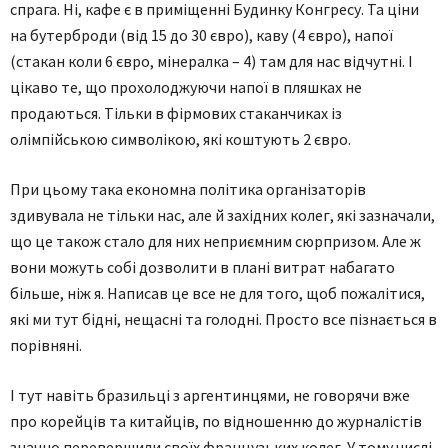
спрага. Ні, кафе є в приміщенні Будинку Конгресу. Та ціни
на бутерброди (від 15 до 30 євро), каву (4 євро), напої
(стакан коли 6 євро, мінералка – 4) там для нас відчутні. І
цікаво те, що прохолоджуючи напої в пляшках не
продаються. Тільки в фірмових стаканчиках із
олімпійською символікою, які коштують 2 євро.
При цьому така економна політика організаторів
здивувала не тільки нас, але й західних колег, які зазначали,
що це також стало для них неприємним сюрпризом. Але ж
вони можуть собі дозволити в плані витрат набагато
більше, ніж я. Написав це все не для того, щоб пожалітися,
які ми тут бідні, нещасні та голодні. Просто все пізнається в
порівняні.
І тут навіть бразильці з аргентинцями, не говорячи вже
про корейців та китайців, по відношенню до журналістів
значно перевершили своїх французьких колег. У тому числі