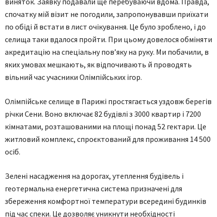
виняток. Заявку подавали ще перебуваючи вдома. Правда,
спочатку мій візит не погодили, запропонувавши приїхати
по обіді й встати в лист очікування. Це було зроблено, і до
селища таки вдалося пройти. При цьому довелося обміняти
акредитацію на спеціальну пов’яку на руку. Ми побачили, в
яких умовах мешкають, як відпочивають й проводять
вільний час учасники Олімпійських ігор.
Олімпійське селище в Парижі простягається уздовж берегів
річки Сени. Воно включає 82 будівлі з 3000 квартир і 7200
кімнатами, розташованими на площі понад 52 гектари. Це
житловий комплекс, спроєктований для проживання 14 500
осіб.
Зелені насадження на дорогах, утеплення будівель і
геотермальна енергетична система призначені для
збереження комфортної температури всередині будинків
під час спеки. Це дозволяє уникнути необхідності