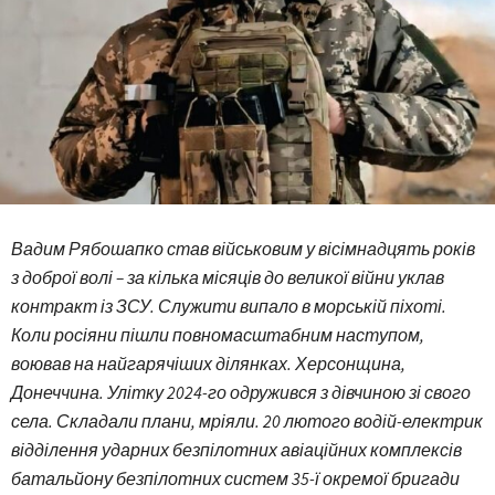
Вадим Рябошапко став військовим у вісімнадцять років
з доброї волі – за кілька місяців до великої війни уклав
контракт із ЗСУ. Служити випало в морській піхоті.
Коли росіяни пішли повномасштабним наступом,
воював на найгарячіших ділянках. Херсонщина,
Донеччина. Улітку 2024-го одружився з дівчиною зі свого
села. Складали плани, мріяли. 20 лютого водій-електрик
відділення ударних безпілотних авіаційних комплексів
батальйону безпілотних систем 35-ї окремої бригади