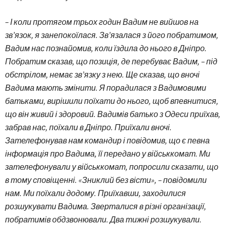
– І коли протягом трьох годин Вадим не вийшов на
зв’язок, я занепокоїлася. Зв’язалася з його побратимом,
Вадим нас познайомив, коли їздила до нього в Дніпро.
Побратим сказав, що позиція, де перебуває Вадим, – під
обстрілом, немає зв’язку з нею. Ще сказав, що вночі
Вадима мають змінити. Я порадилася з Вадимовими
батьками, вирішили поїхати до нього, щоб впевнитися,
що він живий і здоровий. Вадимів батько з Одеси приїхав,
забрав нас, поїхали в Дніпро. Приїхали вночі.
Зателефонував нам командир і повідомив, що є певна
інформація про Вадима, її передано у військкомат. Ми
зателефонували у військкомат, попросили сказати, що
в тому сповіщенні. «Зниклий без вісти», – повідомили
нам. Ми поїхали додому. Приїхавши, заходилися
розшукувати Вадима. Зверталися в різні організації,
побратимів обдзвонювали. Два тижні розшукували.