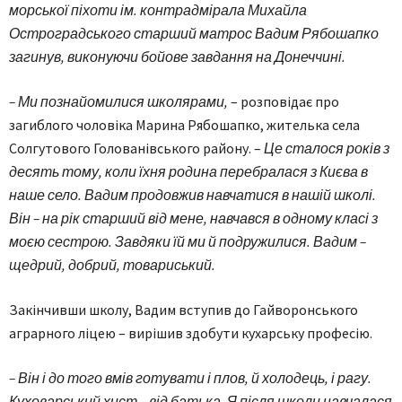
морської піхоти ім. контрадмірала Михайла
Остроградського старший матрос Вадим Рябошапко
загинув, виконуючи бойове завдання на Донеччині.
– Ми познайомилися школярами,
– розповідає про
загиблого чоловіка Марина Рябошапко, жителька села
Солгутового Голованівського району. –
Це сталося років з
десять тому, коли їхня родина перебралася з Києва в
наше село. Вадим продовжив навчатися в нашій школі.
Він – на рік старший від мене, навчався в одному класі з
моєю сестрою. Завдяки їй ми й подружилися. Вадим –
щедрий, добрий, товариський.
Закінчивши школу, Вадим вступив до Гайворонського
аграрного ліцею – вирішив здобути кухарську професію.
– Він і до того вмів готувати і плов, й холодець, і рагу.
Куховарський хист – від батька. Я після школи навчалася