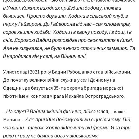
в Умані. Кожних вихідних приїздила додому, тож ми
бачилися. Просто дружили. Ходили в сільський клуб, в
парк у Гайвороні. До Гайворона від нас – сім кілометрів,
сорок хвилин ходьби. Ходили і в гарну погоду, і в дощ, і в
сніг. Дорогою Вадим розповідав про своє життя в Києві.
Але не хизувався, не було в нього столичних замашок. Та
й народився він у селі, на Вінниччині.
У листопаді 2021 року Вадим Рябошапко став військовим.
До початку великої війни служив у селі Дачному на
Одещині, де базується 35-та окрема бригада морської
піхоти імені контрадмірала Михайла Остроградського.
– На службі Вадим зміцнів фізично, підкачався,
– каже
Марина. –
Але приїздив додому тільки в цивільному. Під
час війни – також. Хотів відпочити від форми. Я за три
роки ні разу не бачила його у військовому.