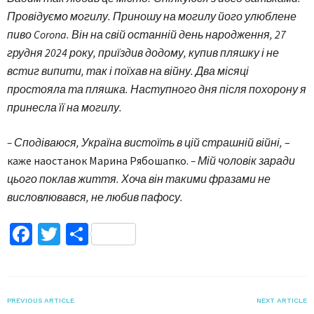
Провідуємо могилу. Приношу на могилу його улюблене
пиво Corona. Він на свій останній день народження, 27
грудня 2024 року, приїздив додому, купив пляшку і не
встиг випити, так і поїхав на війну. Два місяці
простояла та пляшка. Наступного дня після похорону я
принесла її на могилу.
– Сподіваюся, Україна вистоїть в цій страшній війні,
–
каже наостанок Марина Рябошапко.
– Мій чоловік заради
цього поклав життя. Хоча він такими фразами не
висловлювався, не любив пафосу.
Facebook
Twitter
Поділитися
PREVIOUS ARTICLE
NEXT ARTICLE