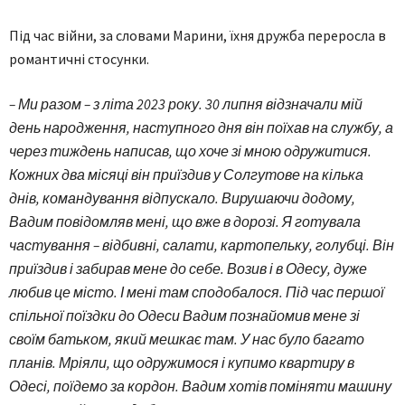
Під час війни, за словами Марини, їхня дружба переросла в
романтичні стосунки.
– Ми разом – з літа 2023 року. 30 липня відзначали мій
день народження, наступного дня він поїхав на службу, а
через тиждень написав, що хоче зі мною одружитися.
Кожних два місяці він приїздив у Солгутове на кілька
днів, командування відпускало. Вирушаючи додому,
Вадим повідомляв мені, що вже в дорозі. Я готувала
частування – відбивні, салати, картопельку, голубці. Він
приїздив і забирав мене до себе. Возив і в Одесу, дуже
любив це місто. І мені там сподобалося. Під час першої
спільної поїздки до Одеси Вадим познайомив мене зі
своїм батьком, який мешкає там. У нас було багато
планів. Мріяли, що одружимося і купимо квартиру в
Одесі, поїдемо за кордон. Вадим хотів поміняти машину