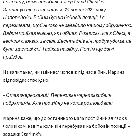
на кращу, йому подобався Jeep Grand Cherokee.
Запланували розписатися 24 липня 2024 року.
Напередодні Вадим був на бойовій позиції, і я
переживала, щоб нічого не завадило нашому одруженню.
Вадим приїхав вчасно, як і обіцяв. Розписалися в Одесі, а
весілля справили в селі. Десять днів він пробув удома, це
були щасливі дні. І поїхав на війну. Потім ще двічі
приїздив.
На запитання, чи змінився чоловік під час війни, Марина
відповідає ствердно.
– Став знервований. Переживав через загибель
побратимів. Але про війну не хотів розповідати.
Марина каже, що до останнього мала постійний зв’язок з
чоловіком, навіть коли він перебував на бойовій позиції –
завдяки Starlink’у.