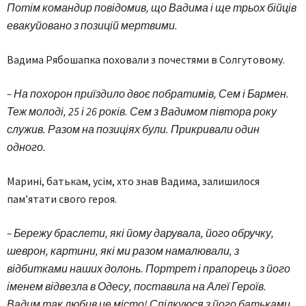
Потім командир повідомив, що Вадима і ще трьох бійців
евакуйовано з позицій мертвими.
Вадима Рябошапка поховали з почестями в Солгутовому.
– На похорон приїздило двоє побратимів, Сем і Бармен.
Теж молоді, 25 і 26 років. Сем з Вадимом півтора року
служив. Разом на позиціях були. Прикривали один
одного.
Марині, батькам, усім, хто знав Вадима, залишилося
пам’ятати свого героя.
– Бережу браслети, які йому дарувала, його обручку,
шеврон, картини, які ми разом намалювали, з
відбитками наших долонь. Портрет і прапорець з його
іменем відвезла в Одесу, поставила на Алеї Героїв.
Вадим так любив це місто! Спілкуюся з його батьками.