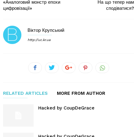
«Аналоговий монстр епохи
На що тепер нам
цифровізації»
сподіватися?
Віктор Крупський
http://uc.kr.ua
RELATED ARTICLES
MORE FROM AUTHOR
Hacked by CoupDeGrace
Hacked by CoupDeGrace