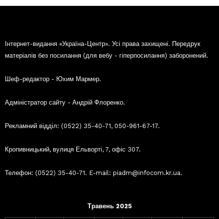
Інтернет-видання «Україна-Центр». Усі права захищені. Передрук
матеріалів без посилання (для вебу - гіперпосилання) заборонений.
Шеф-редактор - Юхим Мармер.
Адміністратор сайту - Андрій Флоренко.
Рекламний відділ: (0522) 35-40-71, 050-961-67-17.
Кропивницький, вулиця Ельворті, 7, офіс 307.
Телефон: (0522) 35-40-71. E-mail: piadm@infocom.kr.ua.
Травень 2025