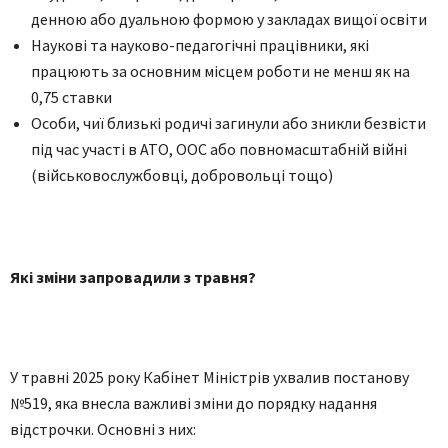
денною або дуальною формою у закладах вищої освіти
Наукові та науково-педагогічні працівники, які
працюють за основним місцем роботи не менш як на
0,75 ставки
Особи, чиї близькі родичі загинули або зникли безвісти
під час участі в АТО, ООС або повномасштабній війні
(військовослужбовці, добровольці тощо)
Які зміни запровадили з травня?
У травні 2025 року Кабінет Міністрів ухвалив постанову
№519, яка внесла важливі зміни до порядку надання
відстрочки. Основні з них: