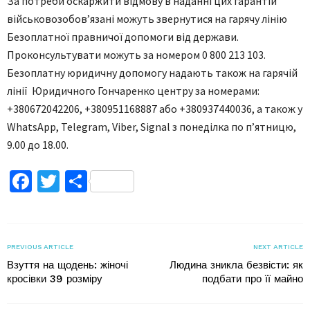
За потреби оскаржити відмову в наданні цих гарантій
військовозобов’язані можуть звернутися на гарячу лінію
Безоплатної правничої допомоги від держави.
Проконсультувати можуть за номером 0 800 213 103.
Безоплатну юридичну допомогу надають також на гарячій
лінії Юридичного Гончаренко центру за номерами:
+380672042206, +380951168887 або +380937440036, а також у
WhatsApp, Telegram, Viber, Signal з понеділка по п’ятницю,
9.00 до 18.00.
Facebook
Twitter
Поділитися
PREVIOUS ARTICLE
NEXT ARTICLE
Взуття на щодень: жіночі
Людина зникла безвісти: як
кросівки 39 розміру
подбати про її майно