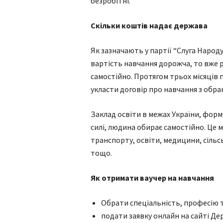
безробітні.
Скільки коштів надає держава
Як зазначають у партії “Слуга Народу
вартість навчання дорожча, то вже
самостійно. Протягом трьох місяців п
укласти договір про навчання з обра
Заклад освіти в межах України, фор
силі, людина обирає самостійно. Це 
транспорту, освіти, медицини, сільс
тощо.
Як отримати ваучер на навчання
Обрати спеціальність, професію т
подати заявку онлайн на сайті Де