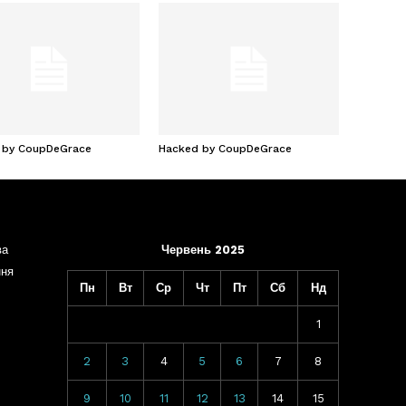
 by CoupDeGrace
Hacked by CoupDeGrace
ва
Червень 2025
ння
Пн
Вт
Ср
Чт
Пт
Сб
Нд
1
2
3
4
5
6
7
8
9
10
11
12
13
14
15