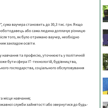
”, сума ваучера становить до 30,3 тис. грн. Якщо
 роботодавець або сама людина доплачує різницю
ісля того, як було отримано ваучер, необхідно
ним закладом освіти.
му навчання та професію, уточнюють у політичній
може бути сфера ІТ-технологій, будівництва,
ького господарства, соціального обслуговування
а місце навчання;
ржавної служби зайнятості або звернутися до будь-