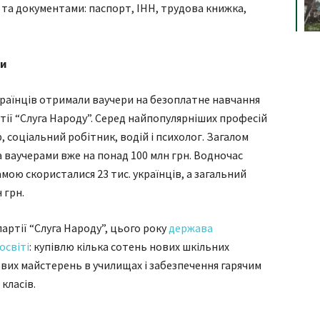
ю та документами: паспорт, ІНН, трудова книжка,
ри
українців отримали ваучери на безоплатне навчання
тії “Слуга Народу”. Серед найпопулярніших професій
, соціальний робітник, водій і психолог. Загалом
 ваучерами вже на понад 100 млн грн. Водночас
мою скористалися 23 тис. українців, а загальний
 грн.
артії “Слуга Народу”, цього року
держава
освіті
: купівлю кілька сотень нових шкільних
ових майстерень в училищах і забезпечення гарячим
класів.