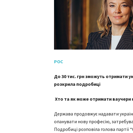
РОС
До 30 тис. грн зможуть отримати у
розкрила подробиці
Хто та як може отримати ваучери 
Держава продовжує надавати українц
опанувати нову професію, затребува
Подробиці розповіла голова партії “