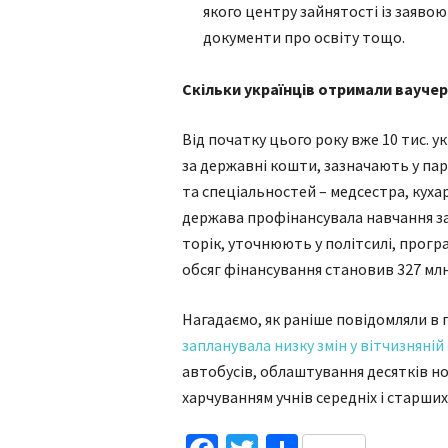
якого центру зайнятості із заяво
документи про освіту тощо.
Скільки українців отримали вауче
Від початку цього року вже 10 тис. 
за державні кошти, зазначають у пар
та спеціальностей – медсестра, кухар
держава профінансувала навчання за
торік, уточнюють у політсилі, програ
обсяг фінансування становив 327 млн
Нагадаємо, як раніше повідомляли в п
запланувала низку змін у вітчизняній 
автобусів, облаштування десятків н
харчуванням учнів середніх і старших 