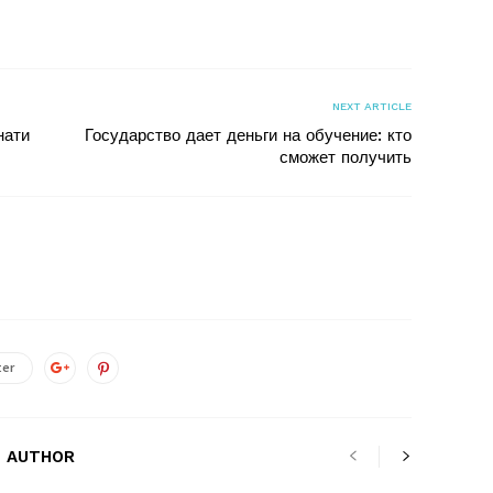
я
NEXT ARTICLE
нати
Государство дает деньги на обучение: кто
сможет получить
ter
 AUTHOR