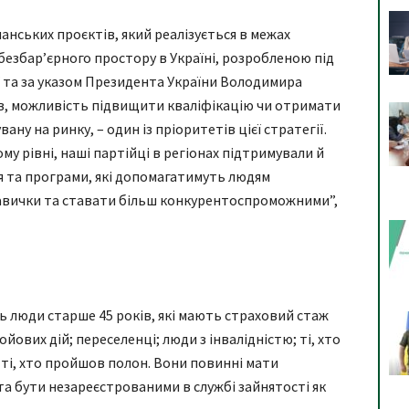
манських проєктів, який реалізується в межах
 безбар’єрного простору в Україні, розробленою під
ї та за указом Президента України Володимира
в, можливість підвищити кваліфікацію чи отримати
ну на ринку, – один із пріоритетів цієї стратегії.
му рівні, наші партійці в регіонах підтримували й
я та програми, які допомагатимуть людям
авички та ставати більш конкурентоспроможними”,
 люди старше 45 років, які мають страховий стаж
йових дій; переселенці; люди з інвалідністю; ті, хто
 ті, хто пройшов полон. Вони повинні мати
та бути незареєстрованими в службі зайнятості як