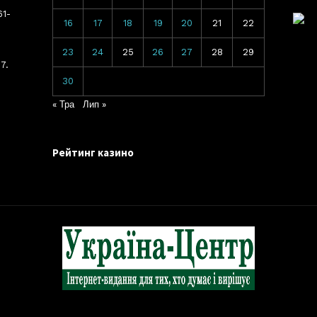
61-
16
17
18
19
20
21
22
23
24
25
26
27
28
29
7.
30
« Тра
Лип »
Рейтинг казино