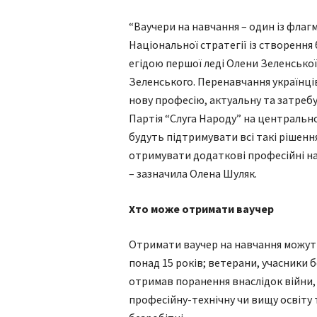
“Ваучери на навчання – один із флаг
Національної стратегії із створення
егідою першої леді Олени Зеленсько
Зеленського. Перенавчання українці
нову професію, актуальну та затребува
Партія “Слуга Народу” на центрально
будуть підтримувати всі такі рішенн
отримувати додаткові професійні н
– зазначила Олена Шуляк.
Хто може отримати ваучер
Отримати ваучер на навчання можуть
понад 15 років; ветерани, учасники бо
отримав поранення внаслідок війни,
професійну-технічну чи вищу освіту 