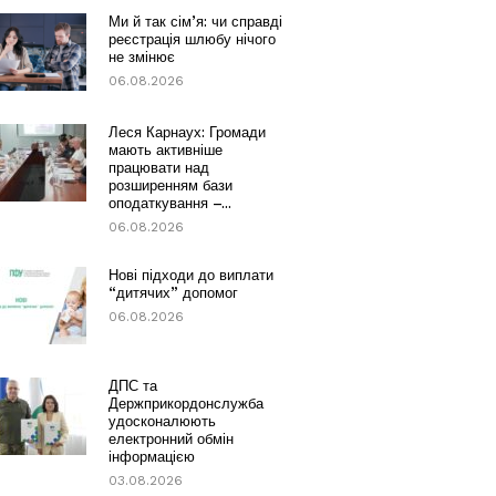
Ми й так сім’я: чи справді
реєстрація шлюбу нічого
не змінює
06.08.2026
Леся Карнаух: Громади
мають активніше
працювати над
розширенням бази
оподаткування –...
06.08.2026
Нові підходи до виплати
“дитячих” допомог
06.08.2026
ДПС та
Держприкордонслужба
удосконалюють
електронний обмін
інформацією
03.08.2026