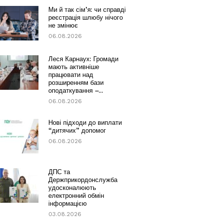
Ми й так сім’я: чи справді
реєстрація шлюбу нічого
не змінює
06.08.2026
Леся Карнаух: Громади
мають активніше
працювати над
розширенням бази
оподаткування –...
06.08.2026
Нові підходи до виплати
“дитячих” допомог
06.08.2026
ДПС та
Держприкордонслужба
удосконалюють
електронний обмін
інформацією
03.08.2026