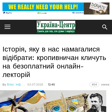
Історія, яку в нас намагалися
відібрати: кропивничан кличуть
на безоплатний онлайн-
лекторій
By
Влас. інф.
03.07.2025
12:45
454
views