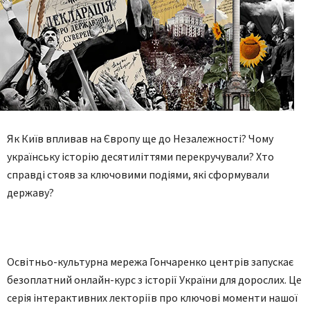
Як Київ впливав на Європу ще до Незалежності? Чому
українську історію десятиліттями перекручували? Хто
справді стояв за ключовими подіями, які сформували
державу?
Освітньо-культурна мережа Гончаренко центрів запускає
безоплатний онлайн-курс з історії України для дорослих. Це
серія інтерактивних лекторіїв про ключові моменти нашої