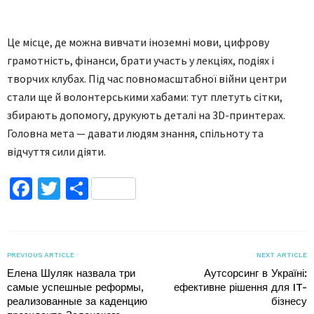
Це місце, де можна вивчати іноземні мови, цифрову
грамотність, фінанси, брати участь у лекціях, подіях і
творчих клубах. Під час повномасштабної війни центри
стали ще й волонтерськими хабами: тут плетуть сітки,
збирають допомогу, друкують деталі на 3D-принтерах.
Головна мета — давати людям знання, спільноту та
відчуття сили діяти.
Facebook
Twitter
Поділитися
PREVIOUS ARTICLE
NEXT ARTICLE
Елена Шуляк назвала три
Аутсорсинг в Україні:
самые успешные реформы,
ефективне рішення для IT-
реализованные за каденцию
бізнесу