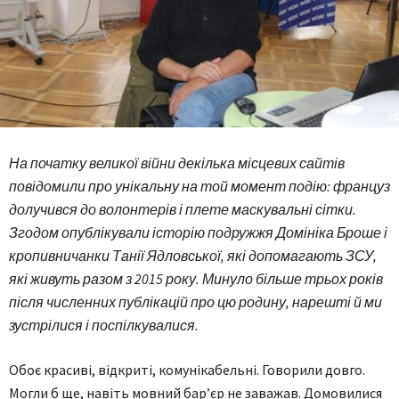
На початку великої війни декілька місцевих сайтів
повідомили про унікальну на той момент подію: француз
долучився до волонтерів і плете маскувальні сітки.
Згодом опублікували історію подружжя Домініка Броше і
кропивничанки Танії Ядловської, які допомагають ЗСУ,
які живуть разом з 2015 року. Минуло більше трьох років
після численних публікацій про цю родину, нарешті й ми
зустрілися і поспілкувалися.
Обоє красиві, відкриті, комунікабельні. Говорили довго.
Могли б ще, навіть мовний бар’єр не заважав. Домовилися