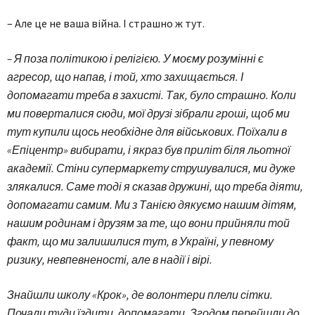
– Але це не ваша війна. І страшно ж тут.
– Я поза політикою і релігією. У моєму розумінні є
агресор, що напав, і той, хто захищається. І
допомагати треба в захисті. Так, було страшно. Коли
ми поверталися сюди, мої друзі зібрали гроші, щоб ми
тут купили щось необхідне для військових. Поїхали в
«Епіцентр» вибирати, і якраз був приліт біля льотної
академії. Стіни супермаркету струшувалися, ми дуже
злякалися. Саме тоді я сказав дружині, що треба діяти,
допомагати самим. Ми з Танією дякуємо нашим дітям,
нашим родинам і друзям за те, що вони прийняли той
факт, що ми залишилися тут, в Україні, у певному
ризику, невпевненості, але в надії і вірі.
Знайшли школу «Крок», де волонтери плели сітки.
Почали туди їздити, допомагати. Згодом перейшли до