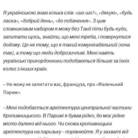
Я українською знаю кілька слів: «шо-шо?», «дякую», «будь
ласка», «добрий день», «до побачення». З цим
словниковим набором я можу без Танії піти будь-куди,
запитати щось, знайти, що мені треба, і повернутися
додому. Це не тому, що я такий комунікабельний (хоча
так), а тому що люди доброзичливі. Мені навіть
українські прикордонники подобаються більше за їхніх
колег з інших країн.
– Не можу не запитати вас, француза, про «Маленький
Париж».
– Мені подобається архітектура центральної частини
Кропивницького. В Парижі я бував рідко, бо моє рідне
місто далеко від нього. Чи схожа кропивницька
архітектура на паризьку – порівнюйте. Я у захваті від