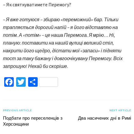
– Як святкуватимете Перемогу?
– Я вже готуюся – збираю «переможний» бар. Тільки
трапляється дорогий напій – я його відставляю на
потім. А «потім» – це наша Перемога. Я мрію… Ні,
планую: поставити на нашій вулиці великий стіл,
накрити його щедро, дістати мої «запаси» і підняти
тост за таку бажану і довгоочікувану Перемогу. Всіх
запрошую! Нехай би скоріше.
Facebook
Twitter
Поділитися
PREVIOUS ARTICLE
NEXT ARTICLE
Подбати про переселенців з
Два насичених дні в Римі
Херсонщини