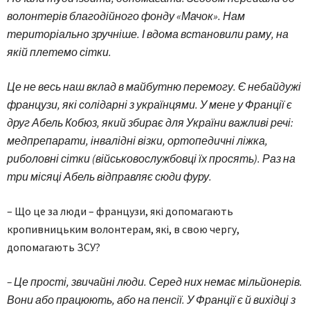
волонтерів благодійного фонду «Мачок». Нам
територіально зручніше. І вдома встановили раму, на
якій плетемо сітки.
Це не весь наш вклад в майбутню перемогу. Є небайдужі
французи, які солідарні з українцями. У мене у Франції є
друг Абель Кобюз, який збирає для України важливі речі:
медпрепарати, інвалідні візки, ортопедичні ліжка,
риболовні сітки (військовослужбовці їх просять). Раз на
три місяці Абель відправляє сюди фуру.
– Що це за люди – французи, які допомагають
кропивницьким волонтерам, які, в свою чергу,
допомагають ЗСУ?
– Це прості, звичайні люди. Серед них немає мільйонерів.
Вони або працюють, або на пенсії. У Франції є й вихідці з