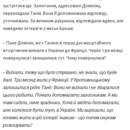
зустрітися ще. Запитання, адресовані Домініку,
перекладала Танія. Вона й доповнювала відповіді,
уточнювала. За великим рахунком, відповідали вдвох, але
наведемо інтерв’ю з месьє Броше.
– Пане Домінік, ви з Танією в перші дні масштабного
вторгнення виїхали з України до Франції. Через три місяці
повернулися і залишилися тут. Чому повернулися?
– Виїхали, тому що було страшно, не знали, що буде
далі. Три місяці жили у Франції. У Кропивницькому
залишилися рідні Танії. Вони не виїхали і не збиралися
цього робити. Почали допомагати захисникам. А ми
там сиділи, наче зрадники. Хоча й звідти допомагали,
але хотілося бути тут, в Україні. Ми вирішили, що
хочемо жити в цій історії. Інакше – що потім онукам
розказувати?