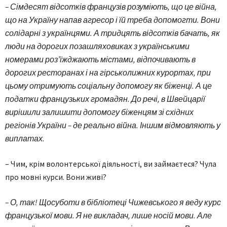
– Сімдесят відсотків французів розуміють, що це війна,
що на Україну напав агресор і їй треба допомогти. Вони
солідарні з українцями. А тридцять відсотків бачать, як
люди на дорогих позашляховиках з українськими
номерами роз’їжджають містами, відпочивають в
дорогих ресторанах і на гірськолижних курортах, при
цьому отримують соціальну допомогу як біженці. А це
податки французьких громадян. До речі, в Швейцарії
вирішили залишити допомогу біженцям зі східних
регіонів України – де реально війна. Іншим відмовляють у
виплатах.
– Чим, крім волонтерської діяльності, ви займаєтеся? Чула
про мовні курси. Вони живі?
– О, так! Щосуботи в бібліотеці Чижевського я веду курс
французької мови. Я не викладач, лише носій мови. Але