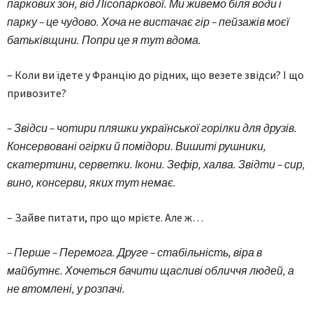
паркових зон, від Лісопаркової. Ми живемо біля води і
парку – це чудово. Хоча не вистачає гір – пейзажів моєї
батьківщини. Попри це я тут вдома.
– Коли ви їдете у Францію до рідних, що везете звідси? І що
привозите?
– Звідси – чотири пляшки української горілки для друзів.
Консервовані огірки й помідори. Вишиті рушники,
скатертини, серветки. Ікони. Зефір, халва. Звідти – сир,
вино, консерви, яких тут немає.
– Зайве питати, про що мрієте. Але ж…
– Перше – Перемога. Друге – стабільність, віра в
майбутнє. Хочеться бачити щасливі обличчя людей, а
не втомлені, у розпачі.