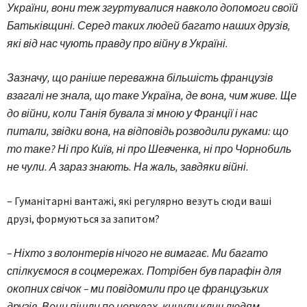
України, вони теж згуртувалися навколо допомоги своїй
Батьківщині. Серед таких людей багато наших друзів,
які від нас чують правду про війну в Україні.
Зазначу, що раніше переважна більшість французів
взагалі не знала, що таке Україна, де вона, чим живе. Ще
до війни, коли Танія бувала зі мною у Франції і нас
питали, звідки вона, на відповідь розводили руками: що
то таке? Ні про Київ, ні про Шевченка, ні про Чорнобиль
не чули. А зараз знають. На жаль, завдяки війні.
– Гуманітарні вантажі, які регулярно везуть сюди ваші
друзі, формуються за запитом?
– Ніхто з волонтерів нічого не вимагає. Ми багато
спілкуємося в соцмережах. Потрібен був парафін для
окопних свічок – ми повідомили про це французьких
друзів. Вони пішли по церквах, кинули клич людям –