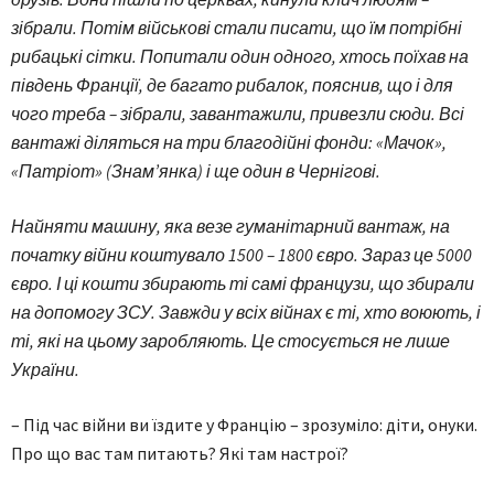
зібрали. Потім військові стали писати, що їм потрібні
рибацькі сітки. Попитали один одного, хтось поїхав на
південь Франції, де багато рибалок, пояснив, що і для
чого треба – зібрали, завантажили, привезли сюди. Всі
вантажі діляться на три благодійні фонди: «Мачок»,
«Патріот» (Знам’янка) і ще один в Чернігові.
Найняти машину, яка везе гуманітарний вантаж, на
початку війни коштувало 1500 – 1800 євро. Зараз це 5000
євро. І ці кошти збирають ті самі французи, що збирали
на допомогу ЗСУ. Завжди у всіх війнах є ті, хто воюють, і
ті, які на цьому заробляють. Це стосується не лише
України.
– Під час війни ви їздите у Францію – зрозуміло: діти, онуки.
Про що вас там питають? Які там настрої?