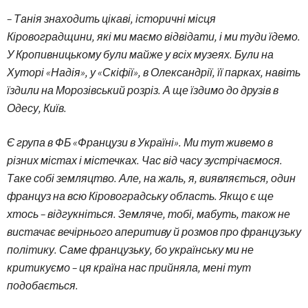
– Танія знаходить цікаві, історичні місця
Кіровоградщини, які ми маємо відвідати, і ми туди їдемо.
У Кропивницькому були майже у всіх музеях. Були на
Хуторі «Надія», у «Скіфії», в Олександрії, її парках, навіть
їздили на Морозівський розріз. А ще їздимо до друзів в
Одесу, Київ.
Є група в ФБ «Французи в Україні». Ми тут живемо в
різних містах і містечках. Час від часу зустрічаємося.
Таке собі земляцтво. Але, на жаль, я, виявляється, один
француз на всю Кіровоградську область. Якщо є ще
хтось – відгукніться. Земляче, тобі, мабуть, також не
вистачає вечірнього аперитиву й розмов про французьку
політику. Саме французьку, бо українську ми не
критикуємо – ця країна нас прийняла, мені тут
подобається.