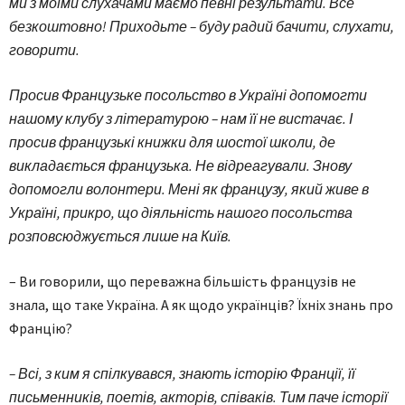
ми з моїми слухачами маємо певні результати. Все
безкоштовно! Приходьте – буду радий бачити, слухати,
говорити.
Просив Французьке посольство в Україні допомогти
нашому клубу з літературою – нам її не вистачає. І
просив французькі книжки для шостої школи, де
викладається французька. Не відреагували. Знову
допомогли волонтери. Мені як французу, який живе в
Україні, прикро, що діяльність нашого посольства
розповсюджується лише на Київ.
– Ви говорили, що переважна більшість французів не
знала, що таке Україна. А як щодо українців? Їхніх знань про
Францію?
– Всі, з ким я спілкувався, знають історію Франції, її
письменників, поетів, акторів, співаків. Тим паче історії