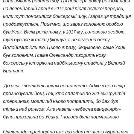
вони вміють робити шоу. Ця нова ера боксу розпочалася
на легендарній арені в 2014 році після великої перерви,
коли тут поновилися боксерські шоу. І зараз ця традиція
продовжується. Приємно, що зараз головною особою
був Усик. Вісім років тому, у 2017-му, головною особою
тут був все ж таки Джошуа, а не легенда боксу
Володимир Кличко. Цього ж разу, безумовно, саме Усик
був головним. І саме Олександр творить нову
боксерську історію на найбільшому стадіоні у Великій
Британії.
До речі, і вболівальникам пощастило. Адже в цей вечір
прогнозували дощ. І ті, хто сплатив по 200-600 фунтів
стерлингів, могли під нього потрапити, бо дах був
тільки над рингом. Але навіть «небесна канцелярія»
була прихильна до Усика. І погода була нормальною.
Олександр традиційно вже виходив під пісню «Браття»