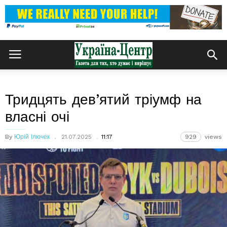
Тридцять дев’ятий тріумф на
власні очі
By
Юрій Ілючек
21.07.2025
11:17
929
views