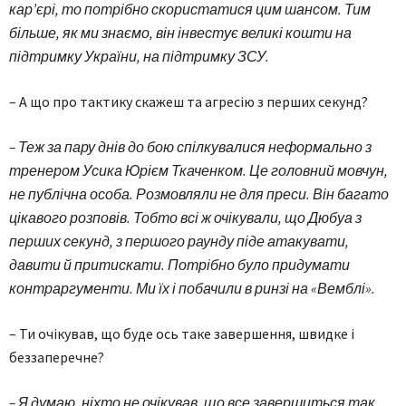
кар’єрі, то потрібно скористатися цим шансом. Тим
більше, як ми знаємо, він інвестує великі кошти на
підтримку України, на підтримку ЗСУ.
– А що про тактику скажеш та агресію з перших секунд?
– Теж за пару днів до бою спілкувалися неформально з
тренером Усика Юрієм Ткаченком. Це головний мовчун,
не публічна особа. Розмовляли не для преси. Він багато
цікавого розповів. Тобто всі ж очікували, що Дюбуа з
перших секунд, з першого раунду піде атакувати,
давити й притискати. Потрібно було придумати
контраргументи. Ми їх і побачили в ринзі на «Вемблі».
– Ти очікував, що буде ось таке завершення, швидке і
беззаперечне?
– Я думаю, ніхто не очікував, що все завершиться так