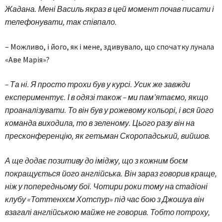
Жадана. Мені Василь якраз в цей момент почав писати і
телефонувати, так співпало.
– Можливо, і його, як і мене, здивувало, що спочатку лунала
«Аве Марія»?
– Та ні. Я просто трохи був у курсі. Усик же завжди
експериментує. І в одязі також – ми пам’ятаємо, якщо
проаналізувати. То він був у рожевому кольорі, і вся його
команда виходила, то в зеленому. Цього разу він на
пресконференцію, як гетьман Скоропадський, вийшов.
А ще додає позитиву до іміджу, що з кожним боєм
покращується його англійська. Він зараз говорив краще,
ніж у попередньому бої. Чотири роки тому на стадіоні
клубу «Тоттенхєм Хотспур» під час бою з Джошуа він
взагалі англійською майже не говорив. Тобто потроху,