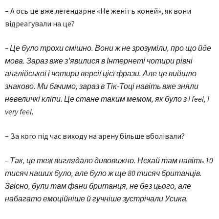
– А ось це вже легендарне «Не женіть коней», як вони
відреагували на це?
– Це було трохи смішно. Вони ж не зрозуміли, про що йде
мова. Зараз вже з’явилися в Інтернеті чотири рівні
англійської і чотири версії цієї фрази. Але це вийшло
знаково. Ми бачимо, зараз в Тік-Тоці навіть вже зняли
невеличкі кліпи. Це стане таким мемом, як було з I feel, I
very feel.
– За кого під час виходу на арену більше вболівали?
– Так, це теж виглядало дивовижно. Нехай там навіть 10
тисяч наших було, але було ж ще 80 тисяч британців.
Звісно, були там фани британця, не без цього, але
набагато емоційніше й гучніше зустрічали Усика.