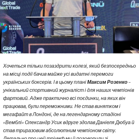
Хочеться тільки позаздрити колезі, який безпосередньо
на місці події бачив майже усі видатні перемоги
українських боксерів. І в цьому плані
Максим Розенко
–
унікальний спортивний журналіст і для наших чемпіонів
фартовий. Адже практично всі поєдинки, на яких він
працював, були переможними. Не став винятком і
мегафайт в Лондоні, де на легендарному стадіоні
«Вемблі» Олександр Усик вдруге здолав Даніеля Дюбуа й
став триразовим абсолютним чемпіоном світу.
Детально про цей тріумф ми й поговорили зі