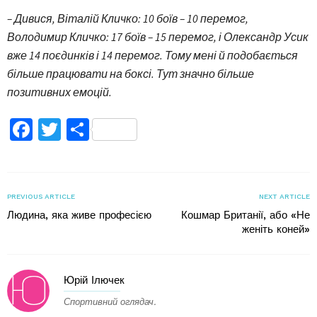
– Дивися, Віталій Кличко: 10 боїв – 10 перемог,
Володимир Кличко: 17 боїв – 15 перемог, і Олександр Усик
вже 14 поєдинків і 14 перемог. Тому мені й подобається
більше працювати на боксі. Тут значно більше
позитивних емоцій.
Facebook
Twitter
Поділитися
PREVIOUS ARTICLE
NEXT ARTICLE
Людина, яка живе професією
Кошмар Британії, або «Не
женіть коней»
Юрій Ілючек
Спортивний оглядач.