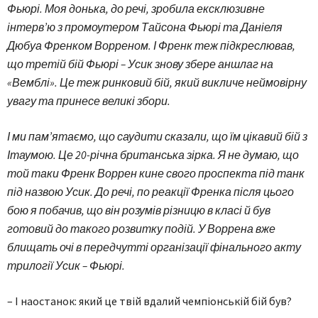
Фьюрі. Моя донька, до речі, зробила ексклюзивне
інтерв’ю з промоутером Тайсона Фьюрі та Даніеля
Дюбуа Френком Ворреном. І Френк теж підкреслював,
що третій бій Фьюрі – Усик знову збере аншлаг на
«Вемблі». Це теж ринковий бій, який викличе неймовірну
увагу та принесе великі збори.
І ми пам’ятаємо, що саудити сказали, що їм цікавий бій з
Ітаумою. Це 20-річна британська зірка. Я не думаю, що
той таки Френк Воррен кине свого проспекта під танк
під назвою Усик. До речі, по реакції Френка після цього
бою я побачив, що він розумів різницю в класі й був
готовий до такого розвитку подій. У Воррена вже
блищать очі в передчутті організації фінального акту
трилогії Усик – Фьюрі.
– І наостанок: який це твій вдалий чемпіонській бій був?