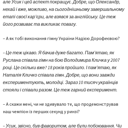
але Усик і цей аспект покращує. Добре, що Олександр,
нехай і вже, можливо, на сьогоднішньому завершальному
етапі своєї кар’єри, але взявся за англійську. Це теж
його розвиває та викликає повагу.
– А як тобі виконання гімну України Надією Дорофеєвою?
– Це теж цікаво. Я бачив дуже багато. Пам’ятаю, як
Руслана співала гімн на бою Володимира Кличка у 2007
році. Це скільки вже? 18 років пройшло. І пам’ятаю, як
Наталія Кличко співала гімн. Добре, що вони завжди
експериментують, молодці. Зараз 10 тисяч українців
стояли і співали разом. Це теж гарний експеримент.
– А скажи мені, чи не здивувало те, що продемонстрував
наш чемпіон із перших секунд у ринзі?
– Усик, звісно, був фаворитом, але були побоювання. Чи