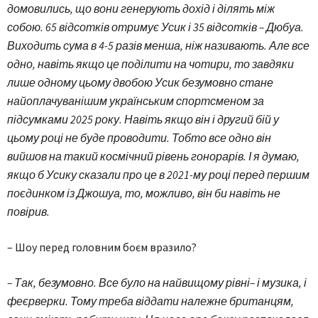
домовились, що вони генерують дохід і ділять між
собою. 65 відсотків отримує Усик і 35 відсотків – Дюбуа.
Виходить сума в 4-5 разів менша, ніж називають. Але все
одно, навіть якщо це поділити на чотири, то завдяки
лише одному цьому двобою Усик безумовно стане
найоплачуванішим українським спортсменом за
підсумками 2025 року. Навіть якщо він і другий бій у
цьому році не буде проводити. Тобто все одно він
вийшов на такий космічний рівень гонорарів. І я думаю,
якщо б Усику сказали про це в 2021-му році перед першим
поєдинком із Джошуа, то, можливо, він би навіть не
повірив.
– Шоу перед головним боєм вразило?
– Так, безумовно. Все було на найвищому рівні– і музика, і
феєрверки. Тому треба віддати належне британцям,