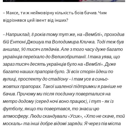
– Максе, ти ж неймовірну кількість боїв бачив. Чим
відрізнявся цей івент від інших?
– Наприклад, 8 років тому тут же, на «Вемблі», проходив
бій Ентоні Джошуа та Володимира Кличка. Тоді теж був
аншлаг, 90 тисяч глядачів. Але з того часу дуже багато
українців переїхало до Великобританії. І така уява, що
зараз тисяч десять українців було на «Вемблі». Дуже
багато наших прапорів було. Зі всіх сторін йдеш по
вулиці, проспекту до стадіону – і там усе в синьо-
жовтих прапорах. Такої шаленої підтримки я раніше не
бачив. Причому ми після поєдинку поверталися на
метро додому (серед ночі воно працює), і тут – як із
футболу, якщо ти повертався, то знаєш цю
атмосферу. Люди скандували «Усик», «Хто не скаче, той
москаль» та інші добре відомі заряди. Я через пів міста