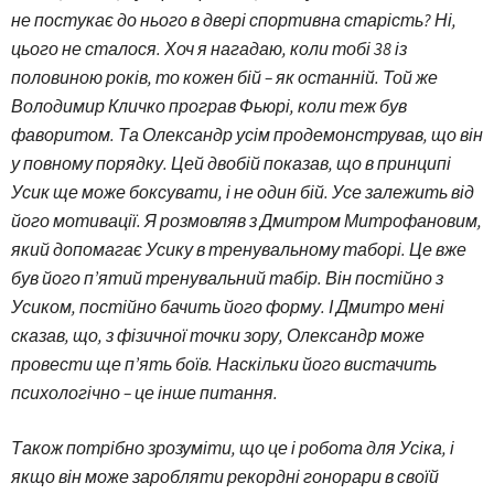
не постукає до нього в двері спортивна старість? Ні,
цього не сталося. Хоч я нагадаю, коли тобі 38 із
половиною років, то кожен бій – як останній. Той же
Володимир Кличко програв Фьюрі, коли теж був
фаворитом. Та Олександр усім продемонстрував, що він
у повному порядку. Цей двобій показав, що в принципі
Усик ще може боксувати, і не один бій. Усе залежить від
його мотивації. Я розмовляв з Дмитром Митрофановим,
який допомагає Усику в тренувальному таборі. Це вже
був його п’ятий тренувальний табір. Він постійно з
Усиком, постійно бачить його форму. І Дмитро мені
сказав, що, з фізичної точки зору, Олександр може
провести ще п’ять боїв. Наскільки його вистачить
психологічно – це інше питання.
Також потрібно зрозуміти, що це і робота для Усіка, і
якщо він може заробляти рекордні гонорари в своїй