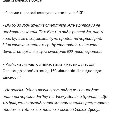
шанувальників боксу.
– Скільки ж взагалі коштували квитки на бій?
– Від 65 до 3600 фунтів стерлінгів. Але в рінгсайд не
продавали взагалі. Там були 10 рядів рінгсайда, але, у
кого були зв’язки, можна було придбати перший ряд.
Ціна квитка в першому ряду становила 100 тисяч
фунтів стерлінгів. Це 5 мільйонів 600 тисяч гривень.
– Роз’ясни ситуацію з призовими. У нас пишуть, що
Олександр заробив понад 160 мільйонів. Це відповідає
дійсності?
– Не зовсім. Одна з важливих складових – це продаж
платних переглядів Pay-Per-View у Великій Британії. Ще
4-5 днів, коли команди отримають загальні результати
продажів. Тобто все просто: команди Усика і Дюбуа