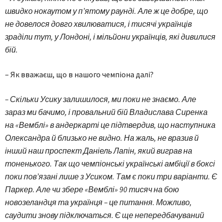
швидко нокаутом у п’ятому раунді. Але ж це добре, що
не довелося довго хвилюватися, і тисячі українців
зраділи тут, у Лондоні, і мільйони українців, які дивилися
бій.
– Як вважаєш, що в нашого чемпіона далі?
– Скільки Усику залишилося, ми поки не знаємо. Але
зараз ми бачимо, і провальний бій Владислава Сиренка
на «Вемблі» в андеркарті це підтвердив, що наступника
Олександра й близько не видно. На жаль, не вразив й
інший наш проспект Даніель Лапін, який виграв на
тоненького. Так що чемпіонські українські амбіції в боксі
поки пов’язані лише з Усиком. Там є поки три варіанти. Є
Паркер. Але чи збере «Вемблі» 90 тисяч на бою
новозеландця та українця – це питання. Можливо,
саудити знову підключаться. Є ще непередбачуваний