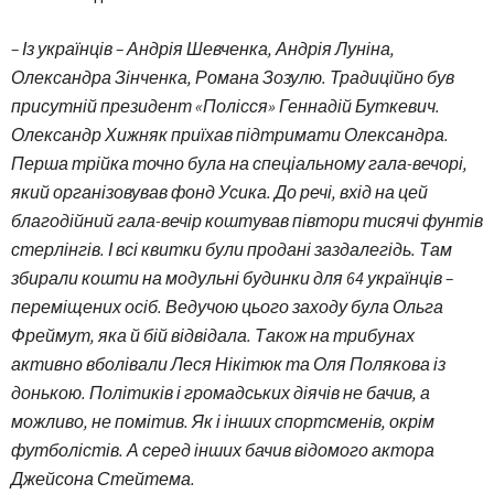
– Із українців – Андрія Шевченка, Андрія Луніна,
Олександра Зінченка, Романа Зозулю. Традиційно був
присутній президент «Полісся» Геннадій Буткевич.
Олександр Хижняк приїхав підтримати Олександра.
Перша трійка точно була на спеціальному гала-вечорі,
який організовував фонд Усика. До речі, вхід на цей
благодійний гала-вечір коштував півтори тисячі фунтів
стерлінгів. І всі квитки були продані заздалегідь. Там
збирали кошти на модульні будинки для 64 українців –
переміщених осіб. Ведучою цього заходу була Ольга
Фреймут, яка й бій відвідала. Також на трибунах
активно вболівали Леся Нікітюк та Оля Полякова із
донькою. Політиків і громадських діячів не бачив, а
можливо, не помітив. Як і інших спортсменів, окрім
футболістів. А серед інших бачив відомого актора
Джейсона Стейтема.