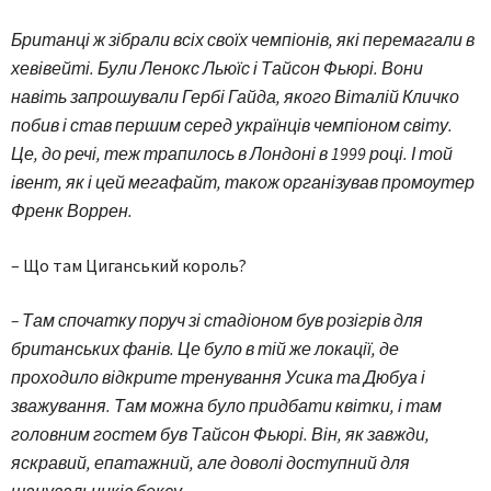
Британці ж зібрали всіх своїх чемпіонів, які перемагали в
хевівейті. Були Ленокс Льюїс і Тайсон Фьюрі. Вони
навіть запрошували Гербі Гайда, якого Віталій Кличко
побив і став першим серед українців чемпіоном світу.
Це, до речі, теж трапилось в Лондоні в 1999 році. І той
івент, як і цей мегафайт, також організував промоутер
Френк Воррен.
– Що там Циганський король?
– Там спочатку поруч зі стадіоном був розігрів для
британських фанів. Це було в тій же локації, де
проходило відкрите тренування Усика та Дюбуа і
зважування. Там можна було придбати квітки, і там
головним гостем був Тайсон Фьюрі. Він, як завжди,
яскравий, епатажний, але доволі доступний для