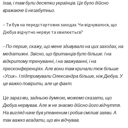
їхав, і там були десятки українців. Це було дійсно
вражаюче й незабутньо.
– Ти був на передстартових заходах. Чи відчувалося, що
Дюбуа відчутно нервує та хвилюється?
– По-перше, скажу, що мене здивувало на цих заходах, на
медіатижні. Звісно, що британців було більше. І на
відкритому тренуванні, і на зважуванні, і на
пресконференціях. Але вони там кричали теж більше
«Усик». І підтримували Олександра більше, ніж Дюбуа. У
це важко повірити, але це факт.
Це зараз ми, задньою думкою, можемо сказати, що
Дюбуа нервував. Але ж не знаємо дійсно його відчуття.
На вигляд наче був упевненим і робив сміливі заяви. А
так важко вгадати, що він відчував.