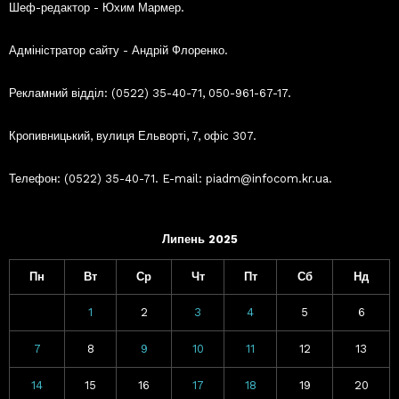
Шеф-редактор - Юхим Мармер.
Адміністратор сайту - Андрій Флоренко.
Рекламний відділ: (0522) 35-40-71, 050-961-67-17.
Кропивницький, вулиця Ельворті, 7, офіс 307.
Телефон: (0522) 35-40-71. E-mail: piadm@infocom.kr.ua.
Липень 2025
Пн
Вт
Ср
Чт
Пт
Сб
Нд
1
2
3
4
5
6
7
8
9
10
11
12
13
14
15
16
17
18
19
20