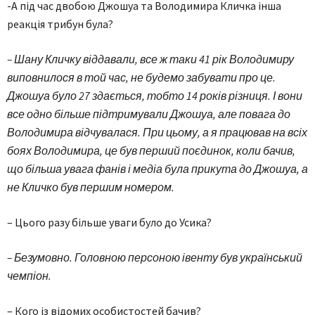
-А під час двобою Джошуа та Володимира Кличка інша
реакція трибун була?
– Шану Кличку віддавали, все ж таки 41 рік Володимиру
виповнилося в той час, не будемо забувати про це.
Джошуа було 27 здається, тобто 14 років різниця. І вони
все одно більше підтримували Джошуа, але повага до
Володимира відчувалася. При цьому, а я працював на всіх
боях Володимира, це був перший поєдинок, коли бачив,
що більша увага фанів і медіа була прикута до Джошуа, а
не Кличко був першим номером.
– Цього разу більше уваги було до Усика?
– Безумовно. Головною персоною івенту був український
чемпіон.
– Кого із відомих особистостей бачив?