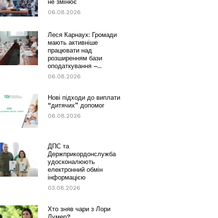
не змінює
06.08.2026
Леся Карнаух: Громади
мають активніше
працювати над
розширенням бази
оподаткування –...
06.08.2026
Нові підходи до виплати
“дитячих” допомог
06.08.2026
ДПС та
Держприкордонслужба
удосконалюють
електронний обмін
інформацією
03.08.2026
Хто зняв чари з Лори
Лумер?