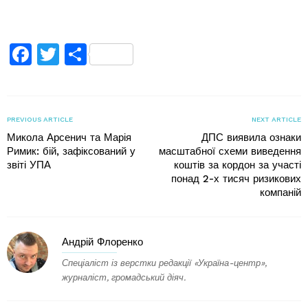
Facebook
Twitter
Поділитися
PREVIOUS ARTICLE
NEXT ARTICLE
Микола Арсенич та Марія
ДПС виявила ознаки
Римик: бій, зафіксований у
масштабної схеми виведення
звіті УПА
коштів за кордон за участі
понад 2-х тисяч ризикових
компаній
Андрій Флоренко
Спеціаліст із верстки редакції «Україна-центр»,
журналіст, громадський діяч.