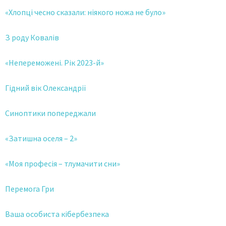
«Хлопці чесно сказали: ніякого ножа не було»
З роду Ковалів
«Непереможені. Рік 2023-й»
Гідний вік Олександрії
Синоптики попереджали
«Затишна оселя – 2»
«Моя професія – тлумачити сни»
Перемога Гри
Ваша особиста кібербезпека