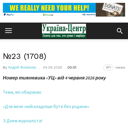
№23 (1708)
By
Андрій Флоренко
04.06.2026
00:01
471
views
Номер тижневика «УЦ» від
4 червня 2026 року
Теми, які обираємо
«Для мене найскладніше бути без родини»
З Днем журналіста!