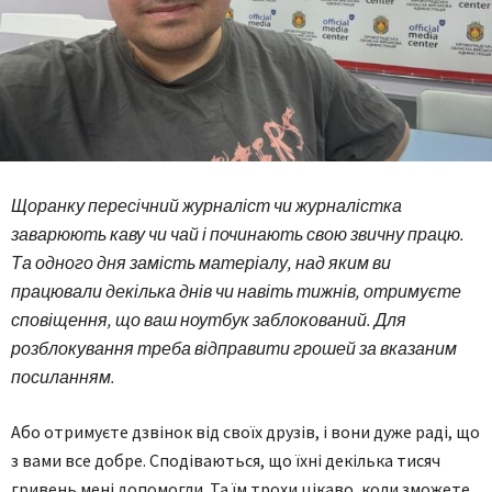
Щоранку пересічний журналіст чи журналістка
заварюють каву чи чай і починають свою звичну працю.
Та одного дня замість матеріалу, над яким ви
працювали декілька днів чи навіть тижнів, отримуєте
сповіщення, що ваш ноутбук заблокований. Для
розблокування треба відправити грошей за вказаним
посиланням.
Або отримуєте дзвінок від своїх друзів, і вони дуже раді, що
з вами все добре. Сподіваються, що їхні декілька тисяч
гривень мені допомогли. Та їм трохи цікаво, коли зможете