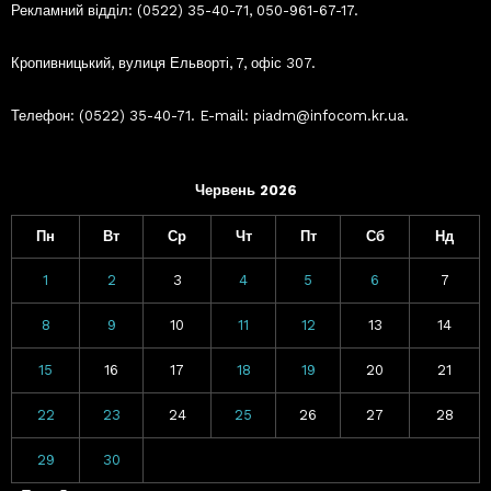
Рекламний відділ: (0522) 35-40-71, 050-961-67-17.
Кропивницький, вулиця Ельворті, 7, офіс 307.
Телефон: (0522) 35-40-71. E-mail: piadm@infocom.kr.ua.
Червень 2026
Пн
Вт
Ср
Чт
Пт
Сб
Нд
1
2
3
4
5
6
7
8
9
10
11
12
13
14
15
16
17
18
19
20
21
22
23
24
25
26
27
28
29
30