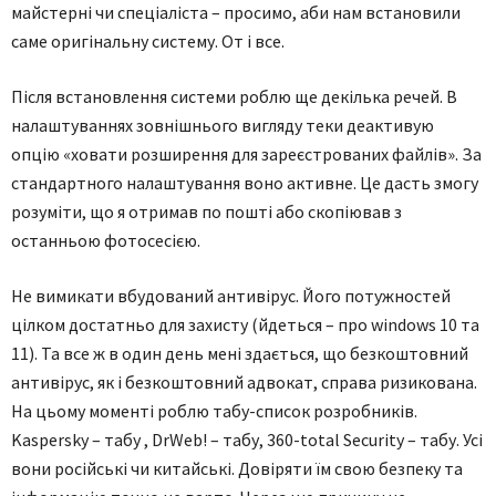
майстерні чи спеціаліста – просимо, аби нам встановили
саме оригінальну систему. От і все.
Після встановлення системи роблю ще декілька речей. В
налаштуваннях зовнішнього вигляду теки деактивую
опцію «ховати розширення для зареєстрованих файлів». За
стандартного налаштування воно активне. Це дасть змогу
розуміти, що я отримав по пошті або скопіював з
останньою фотосесією.
Не вимикати вбудований антивірус. Його потужностей
цілком достатньо для захисту (йдеться – про windows 10 та
11). Та все ж в один день мені здається, що безкоштовний
антивірус, як і безкоштовний адвокат, справа ризикована.
На цьому моменті роблю табу-список розробників.
Kaspersky – табу , DrWeb! – табу, 360-total Security – табу. Усі
вони російські чи китайські. Довіряти їм свою безпеку та