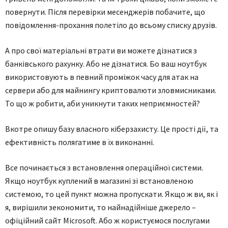
повернути. Після перевірки месенджерів побачите, що
повідомлення-прохання полетіло до всьому списку друзів.
А про свої матеріальні втрати ви можете дізнатися з
банківського рахунку. Або не дізнатися. Бо ваш ноутбук
використовують в певний проміжок часу для атак на
сервери або для майнингу криптовалюти зловмисниками.
То що ж робити, аби уникнути таких неприємностей?
Вкотре опишу базу власного кіберзахисту. Це прості дії, та
ефективність полягатиме в їх виконанні.
Все починається з встановлення операційної системи.
Якщо ноутбук куплений в магазині зі встановленою
системою, то цей пункт можна пропускати. Якщо ж ви, як і
я, вирішили зекономити, то найнадійніше джерело –
офіційний сайт Microsoft. Або ж користуємося послугами