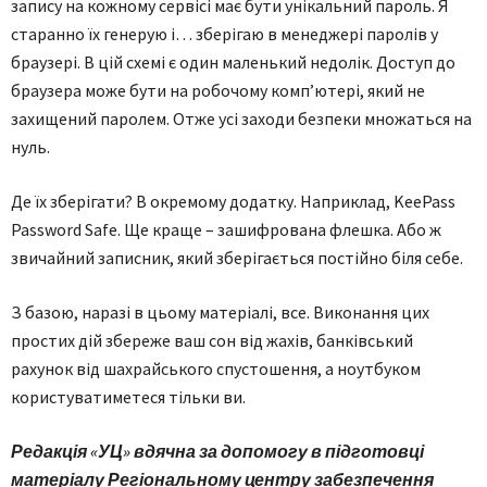
запису на кожному сервісі має бути унікальний пароль. Я
старанно їх генерую і… зберігаю в менеджері паролів у
браузері. В цій схемі є один маленький недолік. Доступ до
браузера може бути на робочому комп’ютері, який не
захищений паролем. Отже усі заходи безпеки множаться на
нуль.
Де їх зберігати? В окремому додатку. Наприклад, KeePass
Password Safe. Ще краще – зашифрована флешка. Або ж
звичайний записник, який зберігається постійно біля себе.
З базою, наразі в цьому матеріалі, все. Виконання цих
простих дій збереже ваш сон від жахів, банківський
рахунок від шахрайського спустошення, а ноутбуком
користуватиметеся тільки ви.
Редакція «УЦ» вдячна за допомогу в підготовці
матеріалу Регіональному центру забезпечення