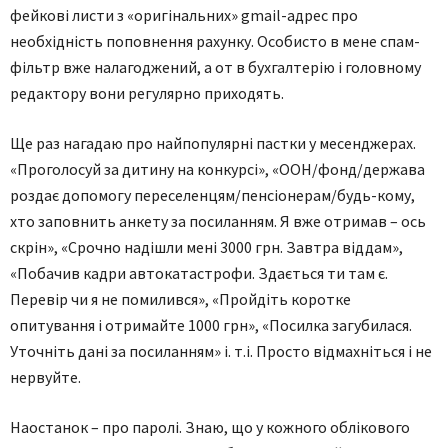
фейкові листи з «оригінальних» gmail-адрес про
необхідність поповнення рахунку. Особисто в мене спам-
фільтр вже налагоджений, а от в бухгалтерію і головному
редактору вони регулярно приходять.
Ще раз нагадаю про найпопулярні пастки у месенджерах.
«Проголосуй за дитину на конкурсі», «ООН/фонд/держава
роздає допомогу переселенцям/пенсіонерам/будь-кому,
хто заповнить анкету за посиланням. Я вже отримав – ось
скрін», «Срочно надішли мені 3000 грн. Завтра віддам»,
«Побачив кадри автокатастрофи. Здається ти там є.
Перевір чи я не помилився», «Пройдіть коротке
опитування і отримайте 1000 грн», «Посилка загубилася.
Уточніть дані за посиланням» і. т.і. Просто відмахніться і не
нервуйте.
Наостанок – про паролі. Знаю, що у кожного облікового