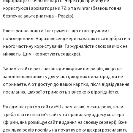
інформацію точно не варто. Через цю причину не
користуюся і архіваторами 7Zip та winrar (безкоштовна
безпечна альтернатива – Peazip).
Електронна пошта. Інструмент, що став зручним і
повсякденним. Наразі месенджери намагаються відібрати в
нього частину користувачів. Та журналісти своїх звичок не
міняють. Цим і користуються шахраї.
Запам’ятайте раз і назавжди: жодних виграшів, якщо не
заповнювали анкету для участі, жодних винагород ви не
отримаєте. А от доступ до вашої картки, після відвідування
посилання, шахраї отримають з високою вірогідністю.
Як адміністратор сайту «УЦ» пам’ятаю, місяць року, коли
треба платити за ім’я сайту та правильну адресу хостера
(фірми, яка розміщує сайт видання на своєму сервері). Вже
декілька років поспіль на початку року шахраї розсилають