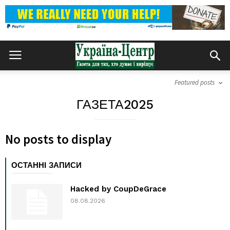
Featured posts
ГАЗЕТА2025
No posts to display
ОСТАННІ ЗАПИСИ
Hacked by CoupDeGrace
08.08.2026