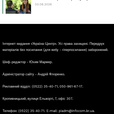
03.08.2026
Інтернет-видання «Україна-Центр». Усі права захищені. Передрук
матеріалів без посилання (для вебу - гіперпосилання) заборонений.
Шеф-редактор - Юхим Мармер.
Адміністратор сайту - Андрій Флоренко.
Рекламний відділ: (0522) 35-40-71, 050-961-67-17.
Кропивницький, вулиця Ельворті, 7, офіс 307.
Телефон: (0522) 35-40-71. E-mail: piadm@infocom.kr.ua.