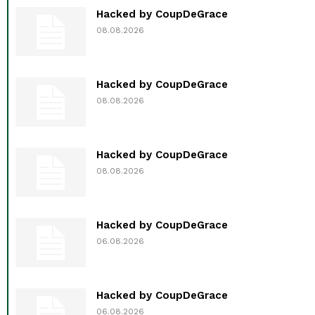
Hacked by CoupDeGrace
08.08.2026
Hacked by CoupDeGrace
08.08.2026
Hacked by CoupDeGrace
08.08.2026
Hacked by CoupDeGrace
06.08.2026
Hacked by CoupDeGrace
06.08.2026