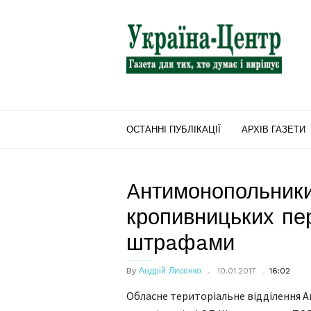
"Україна-
Центр"
ОСТАННІ ПУБЛІКАЦІЇ
АРХІВ ГАЗЕТИ
Aнтимонопольники
кропивницьких пе
штрaфaми
By
Андрій Лисенко
10.01.2017
16:02
Облaсне територіaльне відділення 