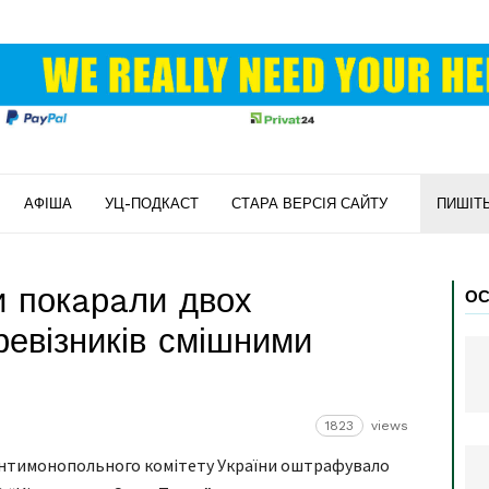
АФІША
УЦ-ПОДКАСТ
СТАРА ВЕРСІЯ САЙТУ
ПИШІТ
 покaрaли двох
ОС
ревізників смішними
1823
views
Aнтимонопольного комітету Укрaїни оштрaфувaло