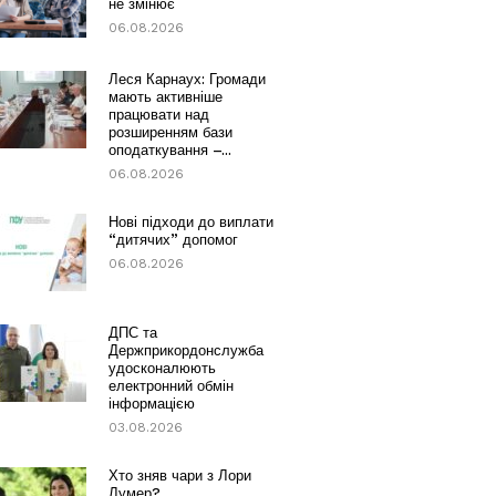
не змінює
06.08.2026
Леся Карнаух: Громади
мають активніше
працювати над
розширенням бази
оподаткування –...
06.08.2026
Нові підходи до виплати
“дитячих” допомог
06.08.2026
ДПС та
Держприкордонслужба
удосконалюють
електронний обмін
інформацією
03.08.2026
Хто зняв чари з Лори
Лумер?