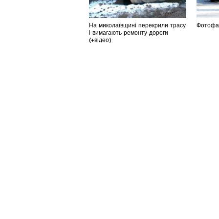
На миколаївщині перекрили трасу
Фотофак
і вимагають ремонту дороги
(+відео)