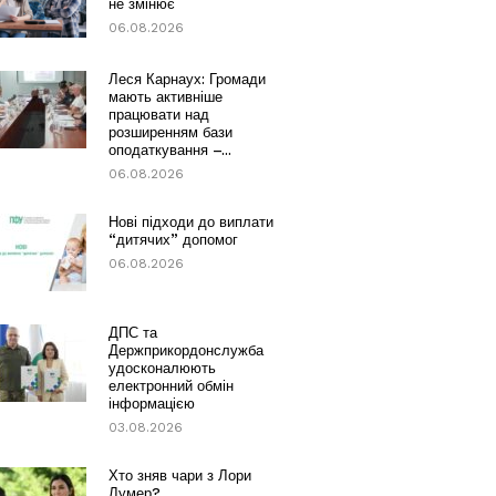
не змінює
06.08.2026
Леся Карнаух: Громади
мають активніше
працювати над
розширенням бази
оподаткування –...
06.08.2026
Нові підходи до виплати
“дитячих” допомог
06.08.2026
ДПС та
Держприкордонслужба
удосконалюють
електронний обмін
інформацією
03.08.2026
Хто зняв чари з Лори
Лумер?