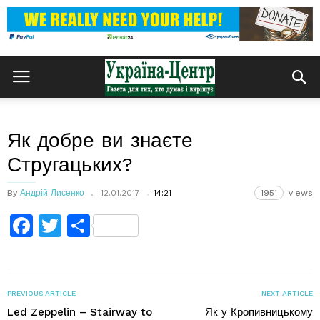
Як добре ви знаєте
Стругацьких?
By
Андрій Лисенко
12.01.2017
14:21
1951
views
Facebook
Twitter
Поділитися
PREVIOUS ARTICLE
NEXT ARTICLE
Led Zeppelin – Stairway to
Як у Кропивницькому