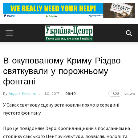
В окупованому Криму Різдво
святкували у порожньому
фонтані
By
Андрій Лисенко
11.01.2017
09:40
1828
views
У Саках святкову сцену встановили прямо в середині
пустого фонтану.
Про це повідомляє Depo.Кропивницький з посиланням на
сторінку сакського Центру культури, дозвілля, молоді та