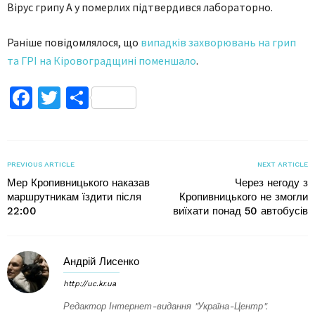
Вірус грипу А у померлих підтвердився лабораторно.
Раніше повідомлялося, що
випадків захворювань на грип
та ГРІ на Кіровоградщині поменшало
.
Facebook
Twitter
Поділитися
PREVIOUS ARTICLE
NEXT ARTICLE
Мер Кропивницького наказав
Через негоду з
маршрутникам їздити після
Кропивницького не змогли
22:00
виїхати понад 50 автобусів
Андрій Лисенко
http://uc.kr.ua
Редактор Інтернет-видання "Україна-Центр".