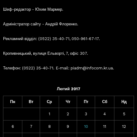
Шеф-редактор - Юхим Мармер.
Адміністратор сайту - Андрій Флоренко.
Рекламний відділ: (0522) 35-40-71, 050-961-67-17.
Кропивницький, вулиця Ельворті, 7, офіс 307.
Телефон: (0522) 35-40-71. E-mail: piadm@infocom.kr.ua.
Лютий 2017
Пн
Вт
Ср
Чт
Пт
Сб
Нд
1
2
3
4
5
6
7
8
9
10
11
12