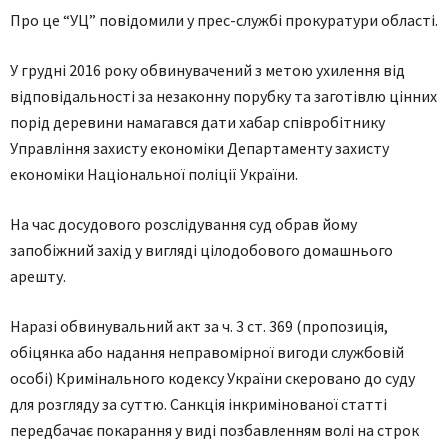
Про це “УЦ” повідомили у прес-службі прокуратури області.
У грудні 2016 року обвинувачений з метою ухилення від
відповідальності за незаконну порубку та заготівлю цінних
порід деревини намагався дати хабар співробітнику
Управління захисту економіки Департаменту захисту
економіки Національної поліції України.
На час досудового розслідування суд обрав йому
запобіжний захід у вигляді цілодобового домашнього
арешту.
Наразі обвинувальний акт за ч. 3 ст. 369 (пропозиція,
обіцянка або надання неправомірної вигоди службовій
особі) Кримінального кодексу України скеровано до суду
для розгляду за суттю. Санкція інкримінованої статті
передбачає покарання у виді позбавленням волі на строк