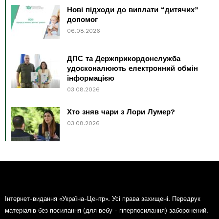
Нові підходи до виплати “дитячих”
допомог
06.08.2026
ДПС та Держприкордонслужба
удосконалюють електронний обмін
інформацією
03.08.2026
Хто зняв чари з Лори Лумер?
03.08.2026
Інтернет-видання «Україна-Центр». Усі права захищені. Передрук
матеріалів без посилання (для вебу - гіперпосилання) заборонений.