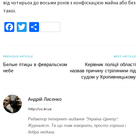
від чотирьох до восьми років з конфіскацією майна або без
такої.
Facebook
Twitter
Поділитися
PREVIOUS ARTICLE
NEXT ARTICLE
Белые птицы в февральском
Керівник поліції області
небе
назвав причину стрілянини під
судом у Кропивницькому
Андрій Лисенко
http://uc.kr.ua
Редактор Інтернет-видання "Україна-Центр".
Журналіст. Та що там говорити, просто хороша і
добра людина.