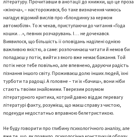
літературу. Прочитавши в анотації до книжки, що це проза
«жіноча», – насторожився, бо таке визначення чимось
нагадує відомий вислів про «блондинку за кермом
автомобіля». То ж чекав, приступаючи до читання «Года
кошки…», певних розчарувань. І… не дочекався.
Виявилося, що більшість її оповідань наділені однією
важливою якістю, а саме: розпочинаєш читати й немов би
попадаєш у потік, вийти з якого вже немає бажання. Той
потік несе тебе повільно, але впевнено, даруючи радість
пізнання іншого світу. Проживаєш долю інших людей, їхні
турботи та радощі. А головне – ти їх «бачиш», вони ніби
стають твоїми знайомими. Тверезим розумом
літературного критика, котрий давно віддає перевагу
літературі факту, розумієш, що маєш справу з чистою,
подекуди недостатньо вправною белетристикою.
Не буду говорити про глибину психологічного аналізу, але
вже те, що, як правило, психологічна конструкція образу