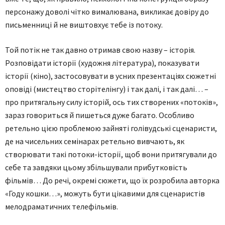
персонажу доволі чітко вималювана, викликає довіру до
письменниці й не виштовхує тебе із потоку.
Той потік не так давно отримав свою назву – історія.
Розповідати історії (художня література), показувати
історії (кіно), застосовувати в усних презентаціях сюжетні
оповіді (мистецтво сторітелінгу) і так далі, і так далі… –
про притягальну силу історій, ось тих створених «потоків»,
зараз говориться й пишеться дуже багато. Особливо
ретельно цією проблемою зайняті голівудські сценаристи,
де на чисельних семінарах ретельно вивчають, як
створювати такі потоки-історії, щоб вони притягували до
себе та завдяки цьому збільшували прибутковість
фільмів… До речі, окремі сюжети, що їх розробила авторка
«Году кошки…», можуть бути цікавими для сценаристів
мелодраматичних телефільмів.