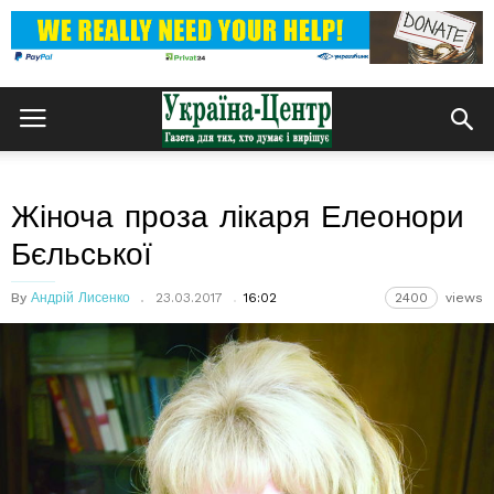
Жіноча проза лікаря Елеонори
Бєльської
By
Андрій Лисенко
23.03.2017
16:02
2400
views