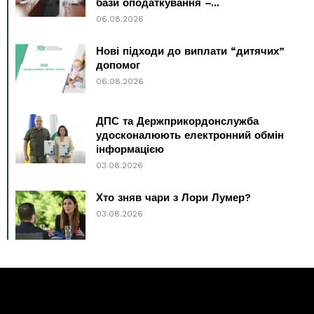
бази оподаткування –...
06.08.2026
Нові підходи до виплати “дитячих”
допомог
06.08.2026
ДПС та Держприкордонслужба
удосконалюють електронний обмін
інформацією
03.08.2026
Хто зняв чари з Лори Лумер?
03.08.2026