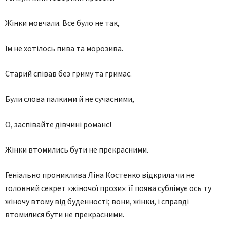
Жінки мовчали. Все було не так,
Їм не хотілось пива та морозива.
Старий співав без гриму та гримас.
Були слова палкими й не сучасними,
О, заспівайте дівчині романс!
Жінки втомились бути не прекрасними.
Геніально прониклива Ліна Костенко відкрила чи не
головний секрет «жіночої прози»: її поява сублімує ось ту
жіночу втому від буденності; вони, жінки, і справді
втомилися бути не прекрасними.