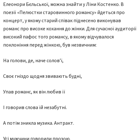
Елеонори Бєльської, можна знайти у Ліни Костенко. В
поезії «Пелюстки старовинного романсу» йдеться про
концерт, у якому старий співак піднесено виконував
романс про високе кохання до жінки. Для сучасної аудиторії
високий пафос того романсу, в якому відчувалося
поклоніння перед жінкою, був незвичним:
На голови, де, наче солов’ї,
Своє гніздо щодня звивають будні,
Упав романс, як він любив її
І говорив слова їй незабутні.
А потім зникла музика. Антракт.
Усі мужчини говорили прозою.