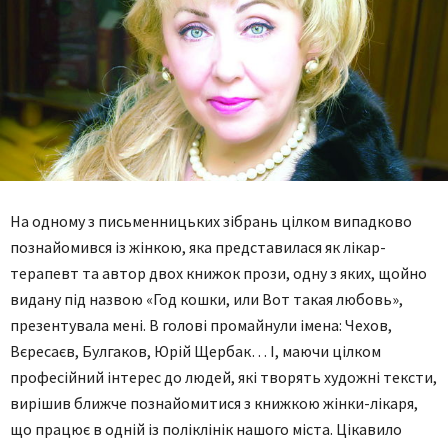
На одному з письменницьких зібрань цілком випадково
познайомився із жінкою, яка представилася як лікар-
терапевт та автор двох книжок прози, одну з яких, щойно
видану під назвою «Год кошки, или Вот такая любовь»,
презентувала мені. В голові промайнули імена: Чехов,
Вєресаєв, Булгаков, Юрій Щербак… І, маючи цілком
професійний інтерес до людей, які творять художні тексти,
вирішив ближче познайомитися з книжкою жінки-лікаря,
що працює в одній із поліклінік нашого міста. Цікавило