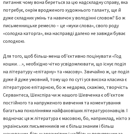
питання: чому вона береться за цю надскладну справу, яка
потребує, окрім вродженого художнього таланту, ще й
дуже складних умінь та навичок у володінні словом? Бо ж
письменницьке ремесло – це «муки слова», свого роду
«солодка каторга», яка насправді далеко не завжди буває
солодкою.
Для того, щоб більш-менш об’єктивно поцінувати «Год
кошки…», необхідно чітко усвідомлювати, що існує поділ
на літературу «елітарну» та «масову». Звичайно ж, це поділ
дуже й дуже умовний, тому що по суті уся висока класика є
літературою елітарною, бо ж недарма, скажімо, творчість
Сервантеса, Шекспіра чи ж нашого Шевченка є об’єктом
постійного та напруженого вивчення та коментування
багатьма поколіннями найфаховіших літературознавців. І
водночас ця ж література є масовою, бо, наприклад, ніхто з
українських письменників не є більш знаним і більш
шанованим, більш зрозумілим і найбільш популярним за