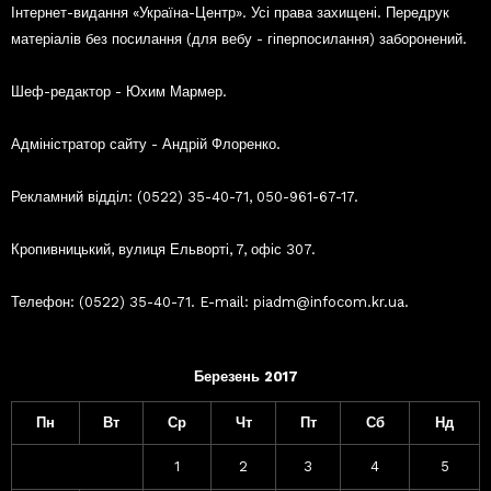
Інтернет-видання «Україна-Центр». Усі права захищені. Передрук
матеріалів без посилання (для вебу - гіперпосилання) заборонений.
Шеф-редактор - Юхим Мармер.
Адміністратор сайту - Андрій Флоренко.
Рекламний відділ: (0522) 35-40-71, 050-961-67-17.
Кропивницький, вулиця Ельворті, 7, офіс 307.
Телефон: (0522) 35-40-71. E-mail: piadm@infocom.kr.ua.
Березень 2017
Пн
Вт
Ср
Чт
Пт
Сб
Нд
1
2
3
4
5