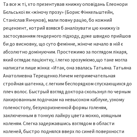
Та все ж ті, хто презентував книжку оповідань Елеонори
Бєльської як «жіночу прозу» (Борис Фінкельштейн,
Станіслав Янчуков), мали повну рацію, бо кожний
рецензент, кот­рий взявся б аналізувати цю книжку із
застосуванням гендерного підходу, дуже швидко прийшов
би до висновку, що суто фемінне, жіноче начало в ній є
абсолютно домінуючим. Простежимо за поглядом лікаря,
який оглядає пацієнтку, і легко зрозуміємо,що таке могла
написати лише жінка: «Итак, она звалась Татьяна. Татьяна
Анатолиевна Терещенко.Ничем непримечательная
стройная шатенка, с легким беспорядком спускающихся до
плеч волос. Быстрый взгляд доктора скользнул по черным
лакированным лодочкам на невысоком каблуке, узкому
голеностопу, безукоризненной формы голеням,
заключенным в тонкую лайкру цвета мокко, изящным
коленям. Слегка задержавшись взглядом в области
коленей, быстро поднялся вверх по синей поверхности