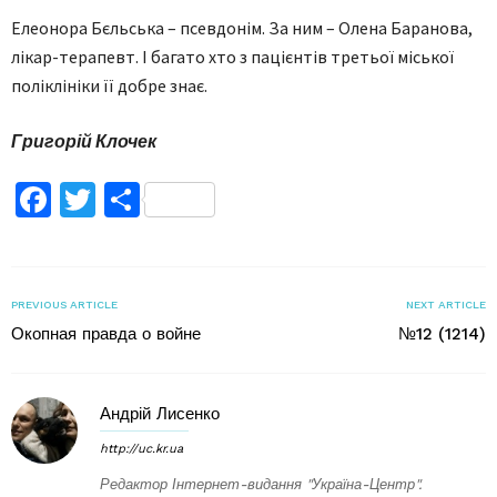
Елеонора Бєльська – псевдонім. За ним – Олена Баранова,
лікар-терапевт. І багато хто з пацієнтів третьої міської
поліклініки її добре знає.
Григорій Клочек
Facebook
Twitter
Поділитися
PREVIOUS ARTICLE
NEXT ARTICLE
Окопная правда о войне
№12 (1214)
Андрій Лисенко
http://uc.kr.ua
Редактор Інтернет-видання "Україна-Центр".