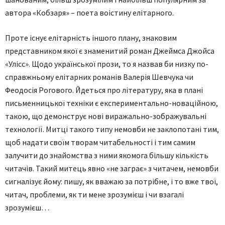
автора «Кобзаря» – поета воістину елітарного.
Проте існує елітарність іншого плану, знаковим
представником якої є знаменитий роман Джеймса Джойса
«Улісс». Щодо української прози, то я назвав би низку по-
справжньому елітарних романів Валерія Шевчука чи
Феодосія Рогового. Йдеться про літературу, яка в плані
письменницької техніки є експериментально-новаційною,
такою, що демонструє нові виражально-зображувальні
технології. Митці такого типу немовби не заклопотані тим,
щоб надати своїм творам читабельності і тим самим
залучити до знайомства з ними якомога більшу кількість
читачів. Такий митець явно «не заграє» з читачем, немовби
сигналізує йому: пишу, як вважаю за потрібне, і то вже твої,
читач, проблеми, як ти мене зрозумієш і чи взагалі
зрозумієш…