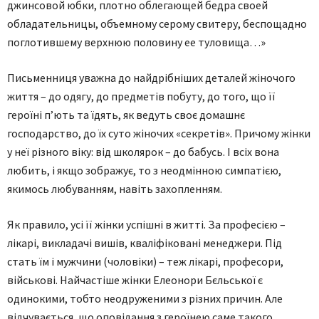
джинсовой юбки, плотно облегающей бедра своей
обладательницы, объемному серому свитеру, беспощадно
поглотившему верхнюю половину ее туловища…»
Письменниця уважна до найдрібніших деталей жіночого
життя – до одягу, до предметів побуту, до того, що її
героїні п’ють та їдять, як ведуть своє домашнє
господарство, до їх суто жіночих «секретів». Причому жінки
у неї різного віку: від школярок – до бабусь. І всіх вона
любить, і якщо зображує, то з неод­мінною симпатією,
якимось любуванням, навіть захопленням.
Як правило, усі її жінки успішні в житті. За професією –
лікарі, викладачі вишів, кваліфіковані менеджери. Під
стать їм і мужчини (чоловіки) – теж лікарі, професори,
військові. Найчастіше жінки Елеонори Бєльської є
одинокими, тобто неодруженими з різних причин. Але
відчувається, що оповідання з героїнею саме такого