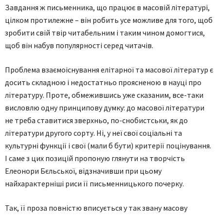
Завдання ж письменника, що працює в масовій літературі,
цілком протилежне – він робить усе можливе для того, щоб
зробити свій твір читабельним і таким чином домогтися,
щоб він набув популярності серед читачів.
Проблема взаємоіснування елітарної та масової літератур є
досить складною і недостатньо проясненою в науці про
літературу. Проте, обмежившись уже сказаним, все-таки
висловлю одну принципову думку: до масової літератури
не треба ставитися зверхньо, по-снобистськи, як до
літератури другого сорту. Ні, у неї свої соціальні та
культурні функції і свої (мали б бути) критерії поцінування.
І саме з цих позицій пропоную глянути на творчість
Елеонори Бєльської, відзначивши при цьому
найхарактерніші риси її письменницького почерку.
Так, її проза повністю вписується у так звану масову