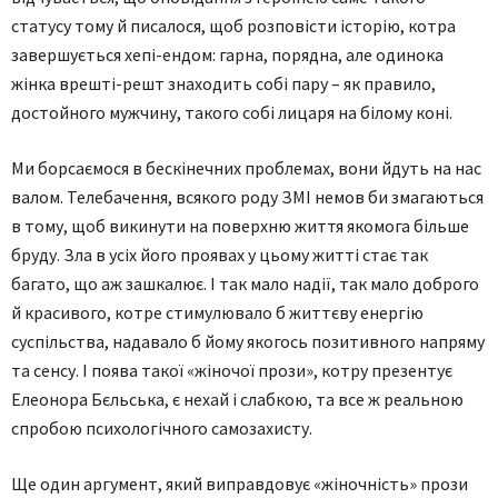
статусу тому й писалося, щоб розповісти історію, котра
завершується хепі-ендом: гарна, порядна, але одинока
жінка врешті-решт знаходить собі пару – як правило,
достойного мужчину, такого собі лицаря на білому коні.
Ми борсаємося в бескінечних проблемах, вони йдуть на нас
валом. Телебачення, всякого роду ЗМІ немов би змагаються
в тому, щоб викинути на поверхню життя якомога більше
бруду. Зла в усіх його проявах у цьому житті стає так
багато, що аж зашкалює. І так мало надії, так мало доброго
й красивого, котре стимулювало б життєву енергію
суспільства, надавало б йому якогось позитивного напряму
та сенсу. І поява такої «жіночої прози», котру презентує
Елеонора Бєльська, є нехай і слабкою, та все ж реальною
спробою психологічного самозахисту.
Ще один аргумент, який виправдовує «жіночність» прози