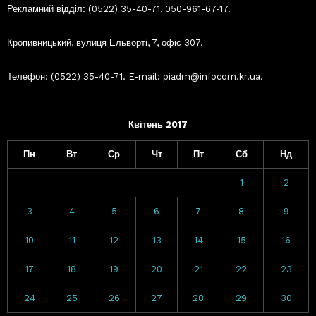
Рекламний відділ: (0522) 35-40-71, 050-961-67-17.
Кропивницький, вулиця Ельворті, 7, офіс 307.
Телефон: (0522) 35-40-71. E-mail: piadm@infocom.kr.ua.
Квітень 2017
Пн
Вт
Ср
Чт
Пт
Сб
Нд
1
2
3
4
5
6
7
8
9
10
11
12
13
14
15
16
17
18
19
20
21
22
23
24
25
26
27
28
29
30