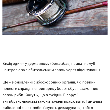
Вихід один – у державному (боже збав, приватному!)
контролю за любительським ловом через ліцензування.
Ще – в оновленні рибоохоронних органів, які повинні
повести справді непримириму боротьбу з незаконним
ловом риби. Кажуть, що в сусідній Білорусії
антибраконьєрські закони почали працювати. Там деякі
риболовні снасті зобов’язують декларувати, тобто