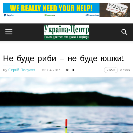
Не буде риби – не буде юшки!
By
Сергій Полулях
03.04.2017
10:01
2653
views