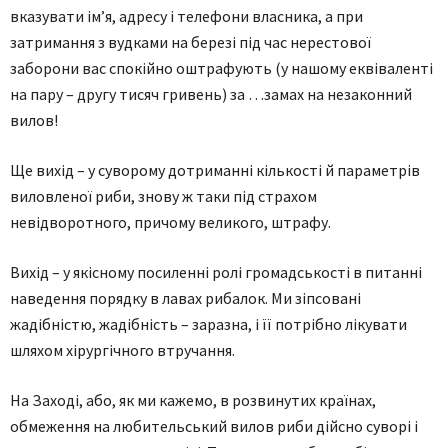
вказувати ім’я, адресу і телефони власника, а при
затримання з вудками на березі під час нерестової
заборони вас спокійно оштрафують (у нашому еквіваленті
на пару – другу тисяч гривень) за …замах на незаконний
вилов!
Ще вихід – у суворому дотриманні кількості й параметрів
виловленої риби, знову ж таки під страхом
невідворотного, причому великого, штрафу.
Вихід – у якісному посиленні ролі громадськості в питанні
наведення порядку в лавах рибалок. Ми зіпсовані
жадібністю, жадібність – заразна, і її потрібно лікувати
шляхом хірургічного втручання.
На Заході, або, як ми кажемо, в розвинутих країнах,
обмеження на любительський вилов риби дійсно суворі і