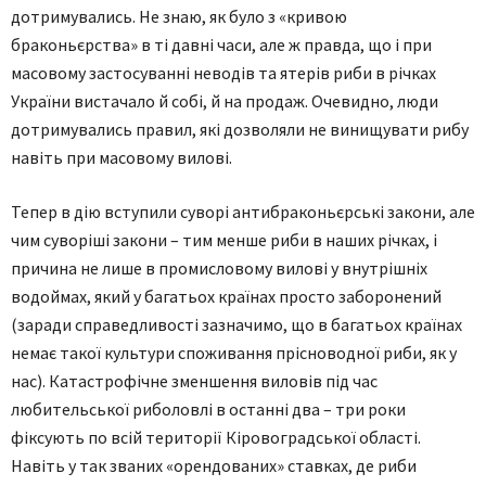
дотримувались. Не знаю, як було з «кривою
браконьєрства» в ті давні часи, але ж правда, що і при
масовому застосуванні неводів та ятерів риби в річках
України вистачало й собі, й на продаж. Очевидно, люди
дотримувались правил, які дозволяли не винищувати рибу
навіть при масовому вилові.
Тепер в дію вступили суворі антибраконьєрські закони, але
чим суворіші закони – тим менше риби в наших річках, і
причина не лише в промисловому вилові у внутрішніх
водоймах, який у багатьох країнах просто заборонений
(заради справедливості зазначимо, що в багатьох країнах
немає такої культури споживання прісноводної риби, як у
нас). Катастрофічне зменшення виловів під час
любительської риболовлі в останні два – три роки
фіксують по всій території Кіровоградської області.
Навіть у так званих «орендованих» ставках, де риби