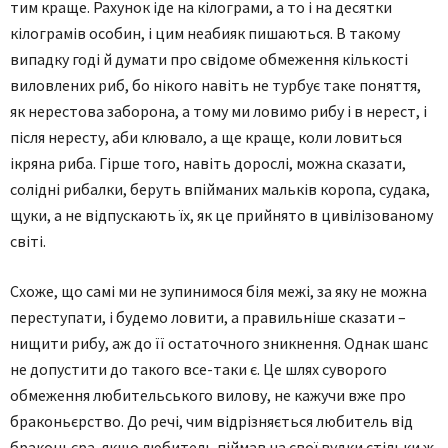
тим краще. Рахунок іде на кілограми, а то і на десятки
кілограмів особин, і цим неабияк пишаються. В такому
випадку годі й думати про свідоме обмеження кількості
виловлених риб, бо нікого навіть не турбує таке поняття,
як нерестова заборона, а тому ми ловимо рибу і в нерест, і
після нересту, аби клювало, а ще краще, коли ловиться
ікряна риба. Гірше того, навіть дорослі, можна сказати,
солідні рибалки, беруть впійманих мальків коропа, судака,
щуки, а не відпускають їх, як це прийнято в цивілізованому
світі.
Схоже, що самі ми не зупинимося біля межі, за яку не можна
переступати, і будемо ловити, а правильніше сказати –
нищити рибу, аж до її остаточного зникнення. Однак шанс
не допустити до такого все-таки є. Це шлях суворого
обмеження любительського вилову, не кажучи вже про
браконьєрство. До речі, чим відрізняється любитель від
браконьєра, якщо любитель піймав на свої вудки стільки ж