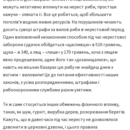
можуть негативно вплинути на нерест риби, простіше
кажучи – злякати її. Все це робиться, щоб збільшити
поголів’я водних живих ресурсів. На порушників чекають
досить суворі штрафи за вилов риби в нерестовий період.
Один виловлений незаконним способом під час нерестової
заборони судачок обійдеться «щасливцю» в 510 гривень,
щука – в 340, а лящ – «лише» у 170 гривень, хоча з лящем
явно продешевили, адже його так «дозахищалися», що
навіть на міських базарах цю рибу не знайдеш днем з
вогнем – виловили! Це до питання ефективності наших
законів, з усіма розпорядженнями, штрафами і
рибоохоронними службами разом узятими.
Те ж саме стосується інших обмежень фізичного впливу,
таких, як шум, гуркіт, вирубка дерев, розорювання берегів.
Кажуть, що в давні часи під час нересту не дозволялося
дзвонити в церковні дзвони, і цього правила