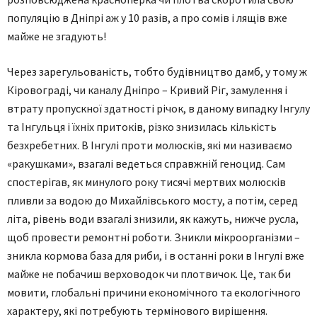
популяцію в Дніпрі аж у 10 разів, а про сомів і лящів вже
майже не згадують!
Через зарегульованість, тобто будівництво дамб, у тому ж
Кіровограді, чи каналу Дніпро – Кривий Ріг, замулення і
втрату пропускної здатності річок, в даному випадку Інгулу
та Інгульця і їхніх притоків, різко знизилась кількість
безхребетних. В Інгулі проти молюсків, які ми називаємо
«ракушками», взагалі ведеться справжній геноцид. Сам
спостерігав, як минулого року тисячі мертвих молюсків
пливли за водою до Михайлівського мосту, а потім, серед
літа, рівень води взагалі знизили, як кажуть, нижче русла,
щоб провести ремонтні роботи. Зникли мікроорганізми –
зникла кормова база для риби, і в останні роки в Інгулі вже
майже не побачиш верховодок чи плотвичок. Це, так би
мовити, глобальні причини економічного та екологічного
характеру, які потребують термінового вирішення.