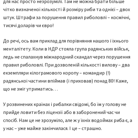
для нас просто незрозумілі. Там не можна брати більше
чітко визначеної кількості й розміру риби та однієї – двох
штук. Штрафи за порушення правил риболовлі – космічні,
тисячі доларів чи євро!
До речі, ось вам приклад для порівняння нашого і їхнього
менталітету. Коли в НДР стояла група радянських військ,
ледь не спалахнув міжнародний скандал через порушення
правил риболовлі. При дозволеній кількості вилову – два
екземпляри кілограмового коропу – командир (!)
радянської частини впіймав (і приховав) понад 80! Каже,
що не зміг утриматись…
У розвинених країнах і рибалки свідомі, бо їм у голову не
прийде ловити без ліцензії або в заборонений час чи
спосіб. Нам це не зрозуміло, але ж у їхніх водоймах риба є, а
у нас – уже майже закінчилася. І це – страшно.