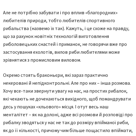
Але не потрібно забувати і про вплив «благородних»
любителів природи, тобто любителів спортивного
рибальства (назвемо їх так). Кажуть, і це схоже на правду,
що за рахунок новітніх технологій виготовлення
риболовецьких снастей і приманок, не говорячи вже про
застосування ехолотів, вилов риби любителями може
зрівнятися з промисловим виловом.
Окремо стоять браконьєри, які зараз практично
некеровані й непідконтрольні. Але про них – інша розмова.
Хочу все-таки звернути увагу на нас, на простих рибалок,
які чекають не дочекаються вихідного, щоб помандрувати
десь у пошуках «кльового» місця. І отут весь наш
менталітет – як на долоні, адже всі розмови й розповіді про
рибалку зводяться у нас не так до розміру впійманої риби,
як до її кількості, причому чим більше пощастило впіймати,