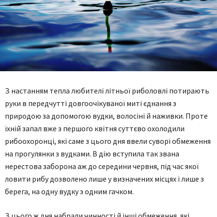
З настанням тепла любителі літньої риболовлі потирають
руки в передчутті довгоочікуваної миті єднання з
природою за допомогою вудки, волосіні й наживки. Проте
їхній запал вже з першого квітня суттєво охолодили
рибоохоронці, які саме з цього дня ввели суворі обмеження
на прогулянки з вудками. В дію вступила так звана
нерестова заборона аж до середини червня, під час якої
ловити рибу дозволено лише у визначених місцях і лише з
берега, на одну вудку з одним гачком.
З цього ж дня набрали чинності й інші обмеження, які