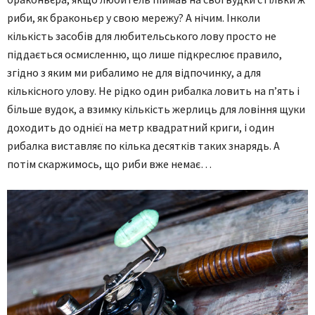
риби, як браконьєр у свою мережу? А нічим. Інколи
кількість засобів для любительського лову просто не
піддається осмисленню, що лише підкреслює правило,
згідно з яким ми рибалимо не для відпочинку, а для
кількісного улову. Не рідко один рибалка ловить на п’ять і
більше вудок, а взимку кількість жерлиць для ловіння щуки
доходить до однієї на метр квадратний криги, і один
рибалка виставляє по кілька десятків таких знарядь. А
потім скаржимось, що риби вже немає…