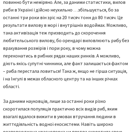
повинно бути неміряно. Але, за даними статистики, вилов
риби в Україні і дійсно неухильно …збільшується, бо за
останні три роки він зріс на 20 тисяч тонн до 80 тисяч. Це
результати вилову в морі і внутрішніх водоймах. Можливо,
така активізація теж призводить до скорочення
любительського вилову, бо орендарі виловлюють рибу без
врахування розмірів і пори року, в чому можна
переконатись в рибних рядах наших ринків. А можливо,
діють якісь супутні чинники, але факт залишається фактом
– риба перестала ловиться! Така ж, якщо не гірша ситуація,
і на Інгулі в межах обласного центру та на інших річках
області.
За даними науковців, лише за останні роки різко
скоротилася популяція практично всіх видів риб, яким
взагалі вдалося вижити в умовах втручання людини в
життєдіяльність водної екосистеми. Навіть широко
розповсюджена красноперка чи плотва скоротила свою