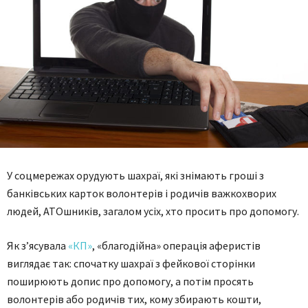
У соцмережах орудують шахраї, які знімають гроші з
банківських карток волонтерів і родичів важкохворих
людей, АТОшників, загалом усіх, хто просить про допомогу.
Як з’ясувала
«КП»
, «благодійна» операція аферистів
виглядає так: спочатку шахраї з фейкової сторінки
поширюють допис про допомогу, а потім просять
волонтерів або родичів тих, кому збирають кошти,