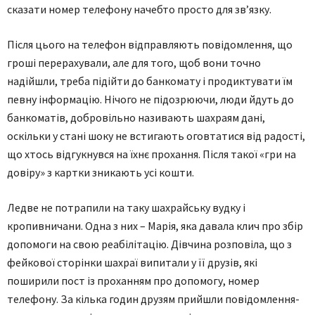
сказати номер телефону начебто просто для зв’язку.
Після цього на телефон відправляють повідомлення, що
гроші перерахували, але для того, щоб вони точно
надійшли, треба підійти до банкомату і продиктувати їм
певну інформацію. Нічого не підозрюючи, люди йдуть до
банкоматів, добровільно називають шахраям дані,
оскільки у стані шоку не встигають оговтатися від радості,
що хтось відгукнувся на їхнє прохання. Після такої «гри на
довіру» з картки зникають усі кошти.
Ледве не потрапили на таку шахрайську вудку і
кропивничани. Одна з них – Марія, яка давала клич про збір
допомоги на свою реабілітацію. Дівчина розповіла, що з
фейкової сторінки шахраї випитали у її друзів, які
поширили пост із проханням про допомогу, номер
телефону. За кілька годин друзям прийшли повідомлення-