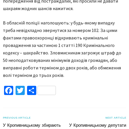
попередження від постраждалих, які просили не давати
шахраям жодних шансів нажитися.
В обласній поліції наголошують: у будь-якому випадку
треба невідкладно звернутися за номером 102. За цими
фактами правоохоронці відкривають кримінальні
провадження за частиною 1 статті 190 Кримінального
кодексу – шахрайство. Зловмисникам загрожує штраф до
50 неоподатковуваних мінімумів доходів громадян, або
виправні роботи терміном до двох років, або обмеження
волі терміном до трьох років.
Facebook
Twitter
Поділитися
PREVIOUS ARTICLE
NEXT ARTICLE
У Кропивницькому збирають
У Кропивницькому депутати