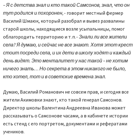
– Я с детства знал и кто такой Самсонов, знал, что он
тут родился и похоронен,
- говорит местный фермер
Василий Шмаюк, который разобрал и вывез развалины
старой школы, находящиеся возле усыпальницы, помог
облагородить территорию и т. п. -
Знали ли все жители
села? Я думаю, и сейчас не все знают. Хотя этот крест
стоит посреди села, и их дети в школу ходят и каждый
день видят. Это менталитет у нас такой – не хотим
ничего знать… Но секрета в этом никакого не было,
кто хотел, тот и в советские времена знал.
Думаю, Василий Романович не совсем прав, и сегодня все
жители Акимовки знают, кто такой генерал Самсонов.
Директор школы Валентина Андреевна Иванова может
рассказывать о Самсонове часами, а в кабинете истории
есть стенд с его портретом, документами и рефератами
учеников.