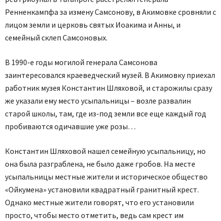
Ренненкампфа за измену Самсонову, в Акимовке сровняли с
лицом земли и церковь святых Иоакима и Анны, и
семейный склеп Самсоновых.
В 1990-е годы могилой генерала Самсонова
заинтересовался краеведческий музей. В Акимовку приехал
работник музея Константин Шляховой, и старожилы сразу
же указали ему место усыпальницы – возле развалин
старой школы, там, где из-под земли все еще каждый год
пробиваются одичавшие уже розы…
Константин Шляховой нашел семейную усыпальницу, но
она была разграблена, не было даже гробов. На месте
усыпальницы местные жители и историческое общество
«Ойкумена» установили квадратный гранитный крест.
Однако местные жители говорят, что его установили
просто, чтобы место отметить, ведь сам крест им