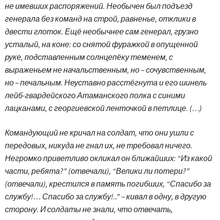
не имевших распоряжений. Необычен был подъезд
генерала без команд на строй, равненье, отклики в
двести глоток. Ещё необычнее сам генерал, грузно
усталый, на коне: со снятой фуражкой в опущенной
руке, подставленным солнцепёку теменем, с
выраженьем не начальственным, но – сочувственным,
но – печальным. Неуставно расстёгнута и его шинель
лейб-гвардейского Атаманского полка с синими
лацканами, с георгиевской ленточкой в петлице. (…)
Командующий не кричал на солдат, что они ушли с
передовых, никуда не гнал их, не требовал ничего.
Негромко приветливо окликал он ближайших: “Из какой
части, ребята?” (отвечали), “Велики ли потери?”
(отвечали), крестился в память погибших, “Спасибо за
службу!… Спасибо за службу!..” – кивал в одну, в другую
сторону. И солдаты не знали, что отвечать,