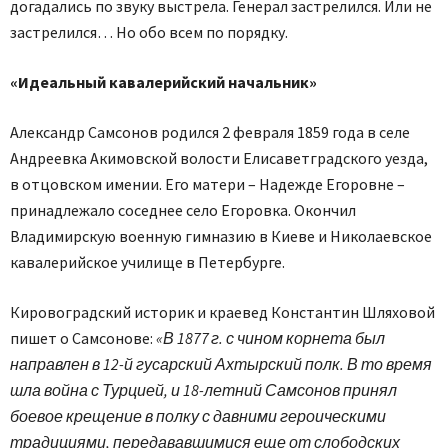
догадались по звуку выстрела. Генерал застрелился. Или не
застрелился… Но обо всем по порядку.
«Идеальный кавалерийский начальник»
Александр Самсонов родился 2 февраля 1859 года в селе
Андреевка Акимовской волости Елисаветградского уезда,
в отцовском имении. Его матери – Надежде Егоровне –
принадлежало соседнее село Егоровка. Окончил
Владимирскую военную гимназию в Киеве и Николаевское
кавалерийское училище в Петербурге.
Кировоградский историк и краевед Константин Шляховой
пишет о Самсонове:
«В 1877 г. с чином корнета был
направлен в 12-й гусарский Ахтырский полк. В то время
шла война с Турцией, и 18-летний Самсонов принял
боевое крещение в полку с давними героическими
традициями, передававшимися еще от слободских