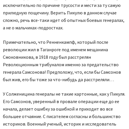
исключительно по причине трусости и мести за ту самую
прилюдную пощечину. Верить Пикулю в данном случае
сложно, речь все-таки идет об опытных боевых генералах,
а не о мальчиках-подростках.
Примечательно, что Ренненкампф, который после
революции жил в Таганроге под именем мещанина
Смоковникова, в 1918 году был расстрелян
Революционным трибуналом именно за предательство
генерала Самсонова! Предположу, что, если бы Самсонов
был жив, его бы тоже за что-нибудь да расстреляли…
У Солженицина генералы не такие картонные, как у Пикуля.
Его Самсонов, уверенный в провале операции еще до ее
начала, делает ошибку за ошибкой и приходит во все
большее отчаяние. С писателем согласны и большинство
историков. Военный ученый, историк и исследователь