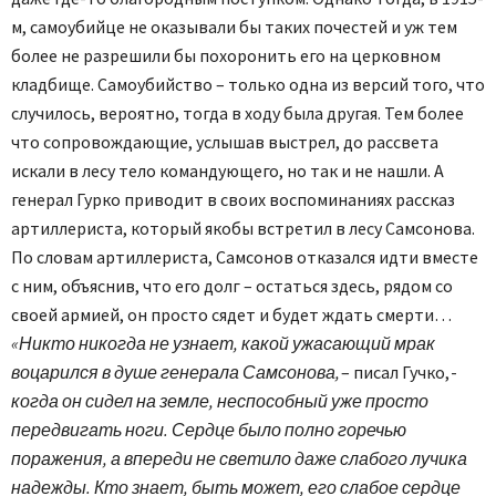
м, самоубийце не оказывали бы таких почестей и уж тем
более не разрешили бы похоронить его на церковном
кладбище. Самоубийство – только одна из версий того, что
случилось, вероятно, тогда в ходу была другая. Тем более
что сопровождающие, услышав выстрел, до рассвета
искали в лесу тело командующего, но так и не нашли. А
генерал Гурко приводит в своих воспоминаниях рассказ
артиллериста, который якобы встретил в лесу Самсонова.
По словам артиллериста, Самсонов отказался идти вместе
с ним, объяснив, что его долг – остаться здесь, рядом со
своей армией, он просто сядет и будет ждать смерти…
«Никто никогда не узнает, какой ужасающий мрак
воцарился в душе генерала Самсонова,
– писал Гучко, -
когда он сидел на земле, неспособный уже просто
передвигать ноги. Сердце было полно горечью
поражения, а впереди не светило даже слабого лучика
надежды. Кто знает, быть может, его слабое сердце