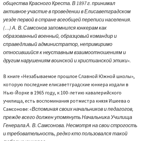
общества Красного Креста. В 1897 г. принимал
активное участие в проведении в Елисаветградском
уезде первой в стране всеобщей переписи населения.
(…) А. В. Самсонов запомнился юнкерам как
образованный военный, образцовый командир и
справедливый администратор, непримиримо
относившийся к неуставным взаимоотношениям и
другим нарушениям воинской и христианской этики».
В книге «Незабываемое прошлое Славной Южной школы»,
которую последние елисаветградские юнкера издали в
Нью-Йорке в 1965 году, к 100-летию кавалерийского
училища, есть воспоминания ротмистра князя Ишеева о
Самсонове:
«Вспоминая своих начальников и педагогов,
прежде всего должен упомянуть Начальника Училища
Генерала А. В. Самсонова. Несмотря на свои строгость
и требовательность, редко кто пользовался такой