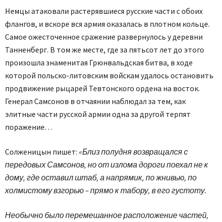
Немцы атаковали растерявшиеся русские части с обоих
флангов, и вскоре вся армия оказалась в плотном кольце.
Самое ожесточенное сражение развернулось у деревни
Танненберг. В том же месте, где за пятьсот лет до этого
произошла знаменитая Грюнвальдская битва, в ходе
которой польско-литовским войскам удалось остановить
продвижение рыцарей Тевтонского ордена на восток.
Генерал Самсонов в отчаянии наблюдал за тем, как
элитные части русской армии одна за другой терпят
поражение…
Солженицын пишет:
«Близ полудня возвращался с
передовых Самсонов, но от излома дороги поехал не к
дому, где оставил штаб, а напрямик, по жнивью, по
холмистому взгорью – прямо к табору, в его густоту.
Необычно было перемешанное расположение частей,