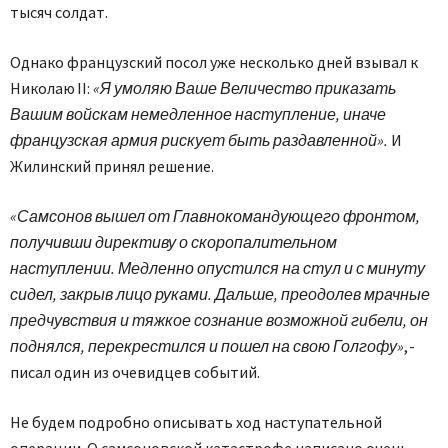
тысяч солдат.
Однако французский посол уже несколько дней взывал к
Николаю II:
«Я умоляю Ваше Величество приказать
Вашим войскам немедленное наступление, иначе
французская армия рискует быть раздавленной».
И
Жилинский принял решение.
«Самсонов вышел от Главнокомандующего фронтом,
получивши директиву о скоропалительном
наступлении. Медленно опустился на стул и с минуту
сидел, закрыв лицо руками. Дальше, преодолев мрачные
предчувствия и тяжкое сознание возможной гибели, он
поднялся, перекрестился и пошел на свою Голгофу»
, -
писал один из очевидцев событий.
Не будем подробно описывать ход наступательной
операции. О самсоновской катастрофе написано очень