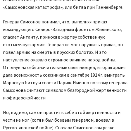
«Самсоновская катастрофа», или битва при Танненберге.
Генерал Самсонов понимал, что, выполняя приказ
командующего Северо-Западным фронтом Жилинского,
спасает Антанту, принося в жертву собственную
стотысячную армию. Генерал не мог нарушить приказ, он
повел армию на смерть в прусских болотах. И это
наступление оказало огромное влияние на ход войны.
Оттянув на себя значительные силы немцев, вторая армия
дала возможность союзникам в сентябре 1914 г. выиграть
Марнскую битву и спасти Париж. Именно поэтому генерала
Самсонова считают символом благородной жертвенности
и офицерской чести.
Но, видимо, сам он простить себе этой жертвенности и
чести не мог (хотя и был боевым генералом, воевал в
Русско-японской войне). Сначала Самсонов сам резко