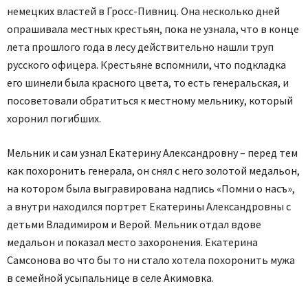
немецких властей в Гросс-Пивниц. Она несколько дней
опрашивала местных крестьян, пока не узнала, что в конце
лета прошлого года в лесу действительно нашли труп
русского офицера. Крестьяне вспомнили, что подкладка
его шинели была красного цвета, то есть генеральская, и
посоветовали обратиться к местному мельнику, который
хоронил погибших.
Мельник и сам узнал Екатерину Александровну – перед тем
как похоронить генерала, он снял с него золотой медальон,
на котором была выгравирована надпись «Помни о насъ»,
а внутри находился портрет Екатерины Александровны с
детьми Владимиром и Верой. Мельник отдал вдове
медальон и показал место захоронения. Екатерина
Самсонова во что бы то ни стало хотела похоронить мужа
в семейной усыпальнице в селе Акимовка.