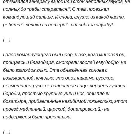
отзывался генералу вздох или стон неполных звуков, не
полных до “рады стараться!”. С тем проезжал
командующий дальше. И снова, глуше: из какой части,
ребята?.. велики ли потери?.. спасибо за службу!..
(…)
Голос командующего был добр, и все, кого миновал он,
прощаясь и благодаря, смотрели вослед ему добро, не
было взглядов злых. Эта обнажённая голова с
возвышенной печалью; это опознаваемо-русское,
несмешанно-русское волосатое лицо, чернедь густой
бороды, простые крупные уши и нос; эти плечи
богатыря, придавленные невидимой тяжестью; этот
проезд медленный, царский, допетровский, - не
подвержены были проклятью.
(…)