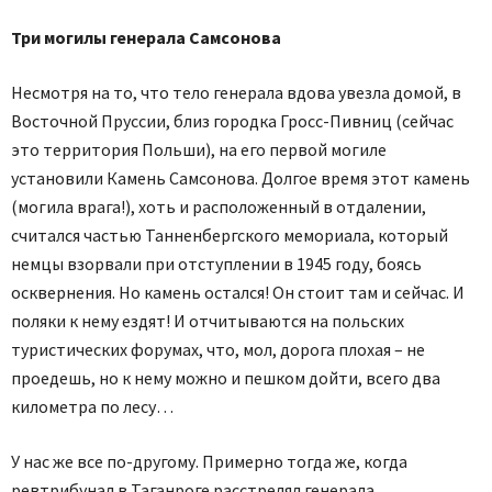
Три могилы генерала Самсонова
Несмотря на то, что тело генерала вдова увезла домой, в
Восточной Пруссии, близ городка Гросс-Пивниц (сейчас
это территория Польши), на его первой могиле
установили Камень Самсонова. Долгое время этот камень
(могила врага!), хоть и расположенный в отдалении,
считался частью Танненбергского мемориала, который
немцы взорвали при отступлении в 1945 году, боясь
осквернения. Но камень остался! Он стоит там и сейчас. И
поляки к нему ездят! И отчитываются на польских
туристических форумах, что, мол, дорога плохая – не
проедешь, но к нему можно и пешком дойти, всего два
километра по лесу…
У нас же все по-другому. Примерно тогда же, когда
ревтрибунал в Таганроге расстрелял генерала