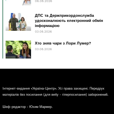
06.08.2026
ДПС та Держприкордонслужба
удосконалюють електронний обмін
інформацією
03.08.2026
Хто зняв чари з Лори Лумер?
03.08.2026
Інтернет-видання «Україна-Центр». Усі права захищені. Передрук
матеріалів без посилання (для вебу - гіперпосилання) заборонений.
Шеф-редактор - Юхим Мармер.