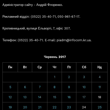
Адміністратор сайту - Андрій Флоренко.
Рекламний відділ: (0522) 35-40-71, 050-961-67-17.
Кропивницький, вулиця Ельворті, 7, офіс 307.
Телефон: (0522) 35-40-71. E-mail: piadm@infocom.kr.ua.
Червень 2017
Пн
Вт
Ср
Чт
Пт
Сб
Нд
1
2
3
4
5
6
7
8
9
10
11
12
13
14
15
16
17
18
19
20
21
22
23
24
25