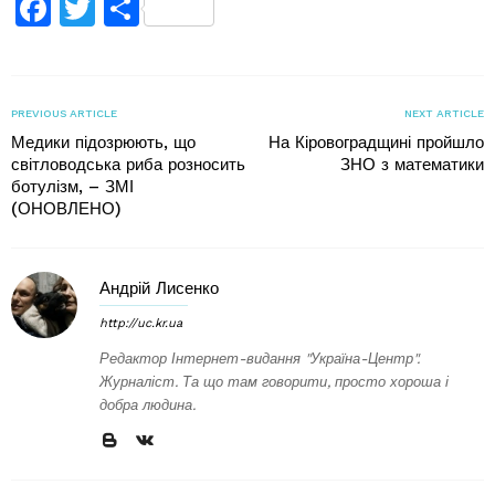
Facebook
Twitter
Поділитися
PREVIOUS ARTICLE
NEXT ARTICLE
Медики підозрюють, що
На Кіровоградщині пройшло
світловодська риба розносить
ЗНО з математики
ботулізм, – ЗМІ
(ОНОВЛЕНО)
Андрій Лисенко
http://uc.kr.ua
Редактор Інтернет-видання "Україна-Центр".
Журналіст. Та що там говорити, просто хороша і
добра людина.