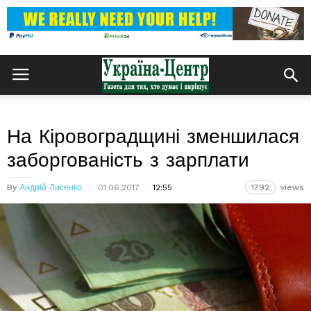
На Кіровоградщині зменшилася
заборгованість з зарплати
By
Андрій Лисенко
01.06.2017
12:55
1792
views