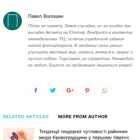
Павел Волошин
Попал на планету Земля случайно, из-за ошибки при
высадке десанта на Юпитер. Внедрился в коллектив
еженедельника "УЦ", ослепив учредителя издания
линзой фотоаппарата. В ожидании своих решил
улучшить местный мир, увлекся, втянулся, прирос и
пустил побеги. Тщеславен, но справедлив. Ненавидит,
но любит. Боится, но продолжает двигаться вперед.
RELATED ARTICLES
MORE FROM AUTHOR
Тенденції гендерної чутливості районних
медіа Кіровоградщини у першому півріччі