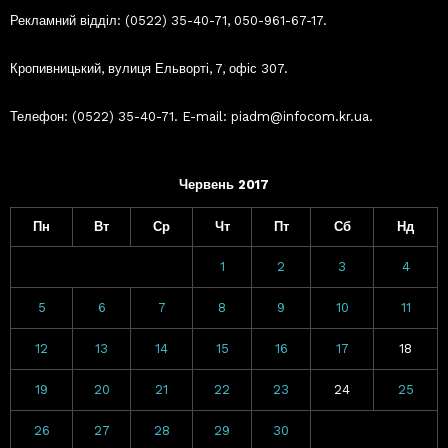
Рекламний відділ: (0522) 35-40-71, 050-961-67-17.
Кропивницький, вулиця Ельворті, 7, офіс 307.
Телефон: (0522) 35-40-71. E-mail: piadm@infocom.kr.ua.
Червень 2017
Пн
Вт
Ср
Чт
Пт
Сб
Нд
1
2
3
4
5
6
7
8
9
10
11
12
13
14
15
16
17
18
19
20
21
22
23
24
25
26
27
28
29
30