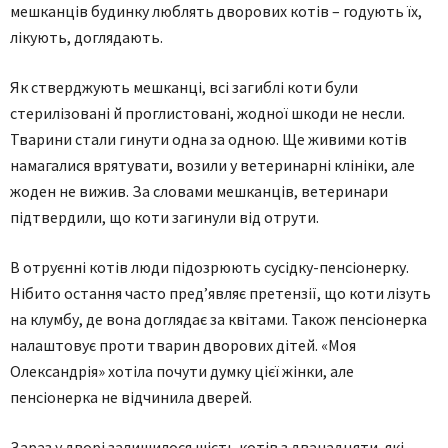
мешканців будинку люблять дворових котів – годують їх,
лікують, доглядають.
Як стверджують мешканці, всі загиблі коти були
стерилізовані й проглистовані, жодної шкоди не несли.
Тварини стали гинути одна за одною. Ще живими котів
намагалися врятувати, возили у ветеринарні клініки, але
жоден не вижив. За словами мешканців, ветеринари
підтвердили, що коти загинули від отрути.
В отруєнні котів люди підозрюють сусідку-пенсіонерку.
Нібито остання часто пред’являє претензії, що коти лізуть
на клумбу, де вона доглядає за квітами. Також пенсіонерка
налаштовує проти тварин дворових дітей. «Моя
Олександрія» хотіла почути думку цієї жінки, але
пенсіонерка не відчинила дверей.
Зараз у дворі залишилося шість котів з дванадцяти, які