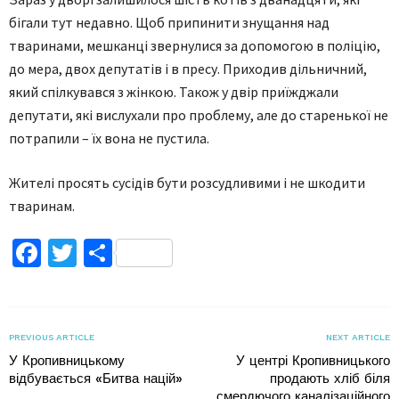
бігали тут недавно. Щоб припинити знущання над
тваринами, мешканці звернулися за допомогою в поліцію,
до мера, двох депутатів і в пресу. Приходив дільничний,
який спілкувався з жінкою. Також у двір приїжджали
депутати, які вислухали про проблему, але до старенької не
потрапили – їх вона не пустила.
Жителі просять сусідів бути розсудливими і не шкодити
тваринам.
Facebook
Twitter
Поділитися
PREVIOUS ARTICLE
NEXT ARTICLE
У Кропивницькому
У центрі Кропивницького
відбувається «Битва націй»
продають хліб біля
смердючого каналізаційного