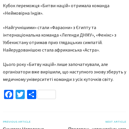
Кубок переможця «Битви націй» отримала команда
«Неймовірна Індія».
«Найгучнішими» стали «Фараони» з Єгипту та
інтернаціональна команда «Легенди ДНМУ», «Фенікс» з
Узбекистану отримав приз глядацьких симпатій.
Найерудованішою стала африканська «Астра».
Цього року «Битву націй» лише започаткували, але
організатори вже вирішили, що наступного знову зберуть у
медичному університеті команди з усіх куточків світу.
Facebook
Twitter
Поділитися
PREVIOUS ARTICLE
NEXT ARTICLE