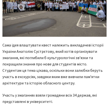
Сама ідея влаштувати квест належить викладачеві історії
України Анатолію Сустрєтову, який хотів організувати
змагання, які поглибили б культурологічні зв’язки та
покращили знання про нове для студентів місто.
Студентам ця тема цікава, оскільки вони залюбки беруть
участь в екскурсіях, завдяки яким вже вивчили пам’ятки
архітектури та історію обласного центру.
Участь у змаганнях взяли громадяни всіх 34 держав, які
представлені в університеті.