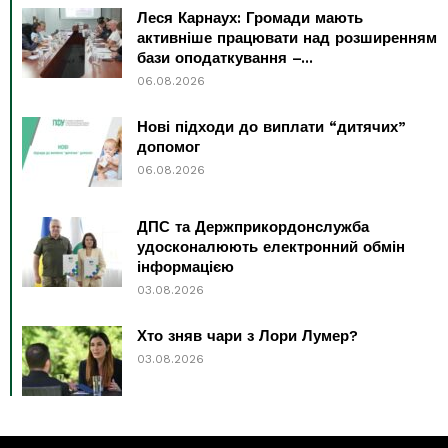
Леся Карнаух: Громади мають
активніше працювати над розширенням
бази оподаткування –...
06.08.2026
Нові підходи до виплати “дитячих”
допомог
06.08.2026
ДПС та Держприкордонслужба
удосконалюють електронний обмін
інформацією
03.08.2026
Хто зняв чари з Лори Лумер?
03.08.2026