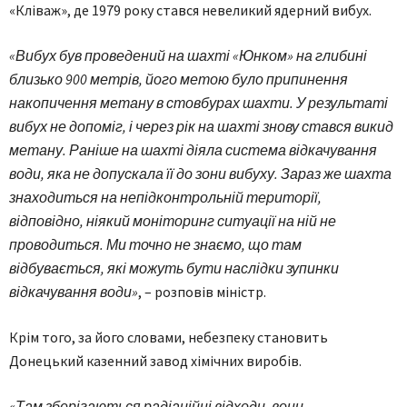
«Кліваж», де 1979 року стався невеликий ядерний вибух.
«Вибух був проведений на шахті «Юнком» на глибині
близько 900 метрів, його метою було припинення
накопичення метану в стовбурах шахти. У результаті
вибух не допоміг, і через рік на шахті знову стався викид
метану. Раніше на шахті діяла система відкачування
води, яка не допускала її до зони вибуху. Зараз же шахта
знаходиться на непідконтрольній території,
відповідно, ніякий моніторинг ситуації на ній не
проводиться. Ми точно не знаємо, що там
відбувається, які можуть бути наслідки зупинки
відкачування води»
, – розповів міністр.
Крім того, за його словами, небезпеку становить
Донецький казенний завод хімічних виробів.
«Там зберігаються радіаційні відходи, вони