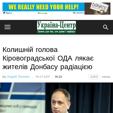
Колишній голова
Кіровоградської ОДА лякає
жителів Донбасу радіацією
By
Андрій Лисенко
19.07.2017
14:23
2300
views