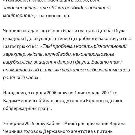
законсервовані, але об’єкт необхідно постійно
моніторити»
, – наголосив він.
Черниш нагадав, що екологічна ситуація на Донбасі була
складною і до окупації, а тепер ці проблеми накопичуються
і загострюються:
«Такі проблеми носять різноплановий
характер: якість питної води, неконтрольована
вирубка лісів, знищення флори і фауни. Багато там і
промислових об’єктів, які вважалися небезпечними ще в
радянські часи»
.
Нагадаємо, з серпня 2006 року по 1 листопада 2007-го
Вадим Черниш обіймав посаду голови Кіровоградської
облдержадміністрації.
26 червня 2015 року Кабінет Міністрів призначив Вадима
Черниша головою Державного агентства з питань