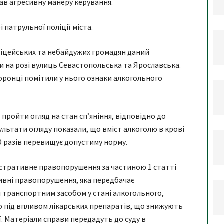
ав агресивну манеру керування.
 патрульної поліції міста.
ліцейських та небайдужих громадян даний
и на розі вулиць Севастопольська та Ярославська.
хоронці помітили у нього ознаки алкогольного
пройти огляд на стан сп’яніння, відповідно до
ультати огляду показали, що вміст алкоголю в крові
19 разів перевищує допустиму норму.
ністративне правопорушення за частиною 1 статті
тивні правопорушення, яка передбачає
я транспортним засобом у стані алкогольного,
бо під впливом лікарських препаратів, що знижують
ї. Матеріали справи передадуть до суду в