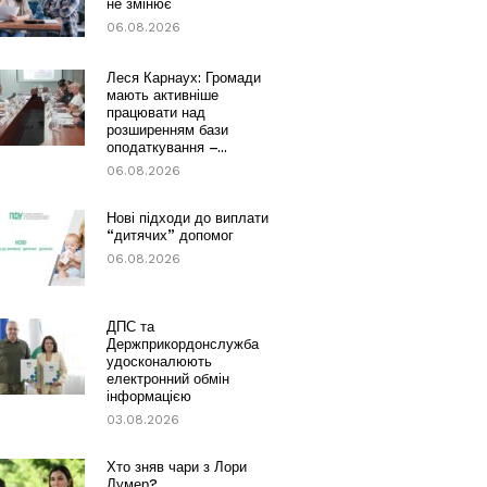
не змінює
06.08.2026
Леся Карнаух: Громади
мають активніше
працювати над
розширенням бази
оподаткування –...
06.08.2026
Нові підходи до виплати
“дитячих” допомог
06.08.2026
ДПС та
Держприкордонслужба
удосконалюють
електронний обмін
інформацією
03.08.2026
Хто зняв чари з Лори
Лумер?