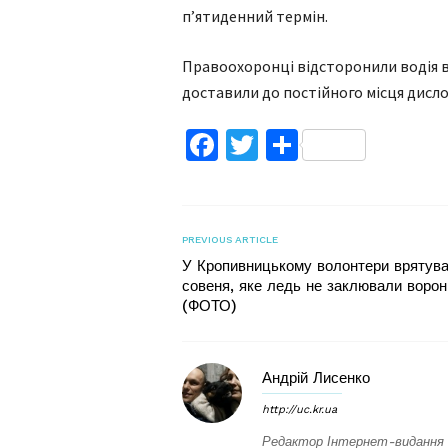
п’ятиденний термін.
Правоохоронці відсторонили водія в
доставили до постійного місця дисло
Facebook
Twitter
Поділитис
PREVIOUS ARTICLE
У Кропивницькому волонтери врятув
совеня, яке ледь не заклювали ворон
(ФОТО)
Андрій Лисенко
http://uc.kr.ua
Редактор Інтернет-видання 