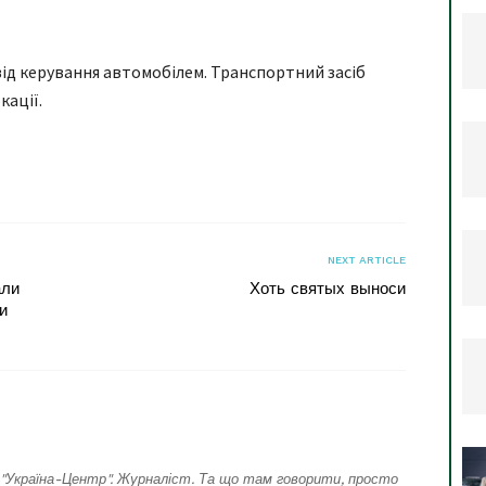
ід керування автомобілем. Транспортний засіб
кації.
я
NEXT ARTICLE
али
Хоть святых выноси
и
"Україна-Центр". Журналіст. Та що там говорити, просто