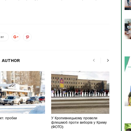
ter
 AUTHOR
т: пробки
У Кропивницькому провели
флешмоб проти виборів у Криму
(ФОТО)