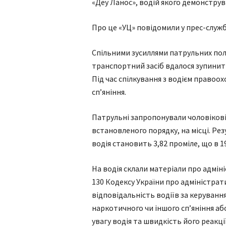
«Деу Ланос», водій якого демонструв
Про це «УЦ» повідомили у прес-службі
Спільними зусиллями патрульних по
транспортний засіб вдалося зупинит
Під час спілкування з водієм правоо
сп’яніння.
Патрульні запропонували чоловікові 
встановленого порядку, на місці. Рез
водія становить 3,82 проміле, що в 
На водія склали матеріали про адмі
130 Кодексу України про адміністра
відповідальність водіїв за керуванн
наркотичного чи іншого сп’яніння а
увагу водія та швидкість його реакці