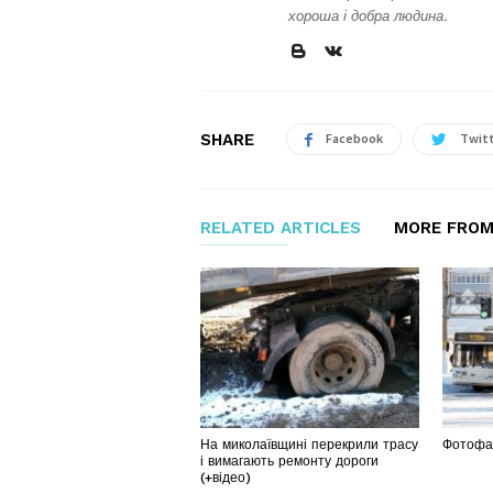
хороша і добра людина.
SHARE
Facebook
Twit
RELATED ARTICLES
MORE FROM
На миколаївщині перекрили трасу
Фотофак
і вимагають ремонту дороги
(+відео)